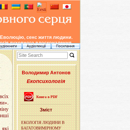
 Еволюцію, сенс життя людини.
гія духовного вдосконалення.
Во­ло­ди­мир Ан­то­нов
Екопсихологія
всіх
Книга в PDF
ми».
міну
Зміст
інші
ЕКО­ЛО­ГIЯ ЛЮ­ДИ­НИ В
 які
БА­ГА­ТО­ВИ­МIР­НО­МУ