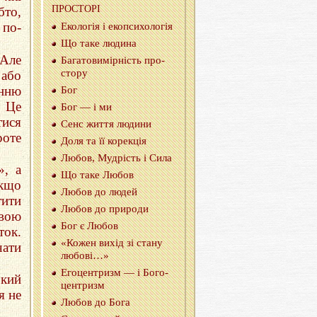
ПРО­СТО­РI
то,
 по-
Еко­ло­гія і еко­пси­хо­ло­гія
Що таке лю­ди­на
Але
Ба­га­то­ви­мiр­нiсть про­
сто­ру
 або
нню
Бог
. Це
Бог — i ми
тися
Сенс життя лю­ди­ни
роте
Доля та її ко­ре­кція
Любов, Му­дрiсть i Сила
», а
Що таке Любов
якщо
Любов до людей
ити
Любов до при­ро­ди
овою
Бог є Любов
ток.
«Кожен вихiд зi стану
чати
лю­бо­вi…»
Его­цен­тризм — i Бо­го­
ький
цен­тризм
я не
Любов до Бога