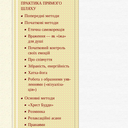
ПРА­КТИ­КА ПРЯ­МО­ГО
ШЛЯХУ
По­пе­ре­дні ме­то­ди
По­ча­тко­ві ме­то­ди
Ети­чна са­мо­ко­ре­кція
Вра­же­н­ня — як «їжа»
для душі
По­ча­тко­вий кон­троль
своїх емо­цій
Про спів­чу­т­тя
Зі­бра­ність, енер­гій­ність
Ха­тха-йо­га
Ро­бо­та з обра­зни­ми уяв­
ле­н­ня­ми («ві­зу­а­лі­за­
ція»)
Основ­ні ме­то­ди
«Хрест Будди»
Роз­мин­ка
Ре­ла­кса­цій­ні асани
Пра­на­я­ми