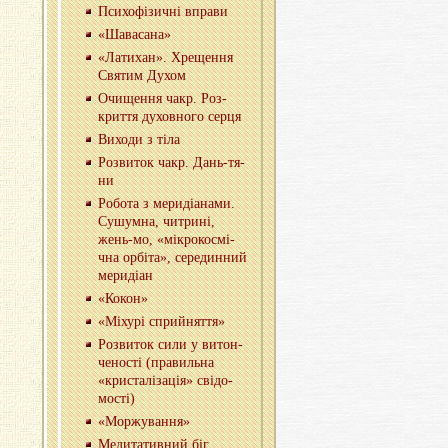
Пси­хо­фі­зи­чні впра­ви
«Ша­ва­са­на»
«Ла­ти­хан». Хре­ще­н­ня
Свя­тим Духом
Очи­ще­н­ня чакр. Роз­
кри­т­тя ду­хов­но­го серця
Ви­хо­ди з тіла
Роз­ви­ток чакр. Дань-тя­
ни
Ро­бо­та з ме­ри­ді­а­на­ми.
Су­шум­на, чи­три­ні,
жень-мо, «мі­кро­ко­смі­
чна ор­бі­та», се­ре­дин­ний
ме­ри­ді­ан
«Кокон»
«Мі­ху­рі сприйня­т­тя»
Роз­ви­ток сили у ви­тон­
че­но­сті (пра­виль­на
«кри­ста­лі­за­ція» сві­до­
мо­сті)
«Мор­жу­ва­н­ня»
Ме­ди­та­тив­ний біг