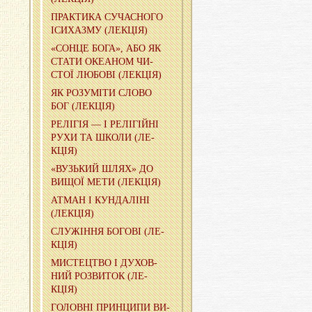
ПРА­КТИ­КА СУ­ЧА­СНО­ГО
ІСИ­ХА­ЗМУ (ЛЕ­КЦІЯ)
«СОНЦЕ БОГА», АБО ЯК
СТАТИ ОКЕ­А­НОМ ЧИ­
СТОЇ ЛЮ­БО­ВІ (ЛЕ­КЦІЯ)
ЯК РО­ЗУ­МІ­ТИ СЛОВО
БОГ (ЛЕ­КЦІЯ)
РЕ­ЛІ­ГІЯ — І РЕ­ЛІ­ГІЙ­НІ
РУХИ ТА ШКОЛИ (ЛЕ­
КЦІЯ)
«ВУЗЬ­КИЙ ШЛЯХ» ДО
ВИЩОЇ МЕТИ (ЛЕ­КЦІЯ)
АТМАН І КУН­ДА­ЛІ­НІ
(ЛЕ­КЦІЯ)
СЛУ­ЖІ­Н­НЯ БО­ГО­ВІ (ЛЕ­
КЦІЯ)
МИ­СТЕ­ЦТВО І ДУ­ХОВ­
НИЙ РОЗ­ВИ­ТОК (ЛЕ­
КЦІЯ)
ГО­ЛОВ­НІ ПРИН­ЦИ­ПИ ВИ­