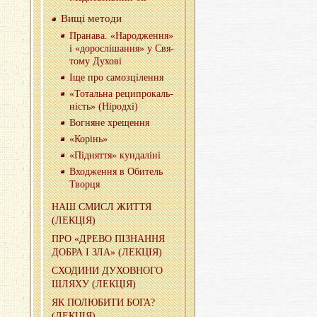
Вищі ме­то­ди
Пра­на­ва. «На­ро­дже­н­ня»
і «до­ро­слі­ша­н­ня» у Свя­
то­му Ду­хо­ві
Іще про са­моз­ці­ле­н­ня
«То­таль­на ре­ци­про­каль­
ність» (Ні­род­хі)
Во­гня­не хре­ще­н­ня
«Ко­рінь»
«Під­ня­т­тя» кун­да­лі­ні
Вхо­дже­н­ня в Оби­тель
Твор­ця
НАШ СМИСЛ ЖИТТЯ
(ЛЕ­КЦІЯ)
ПРО «ДРЕВО ПІ­ЗНА­Н­НЯ
ДОБРА І ЗЛА» (ЛЕ­КЦІЯ)
СХО­ДИ­НИ ДУ­ХОВ­НО­ГО
ШЛЯХУ (ЛЕ­КЦІЯ)
ЯК ПО­ЛЮ­БИ­ТИ БОГА?
(ЛЕ­КЦІЯ)