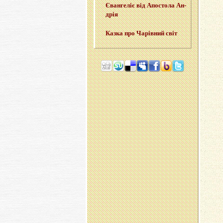
Єван­ге­ліє від Апо­сто­ла Ан­
дрія
Казка про Ча­рів­ний світ