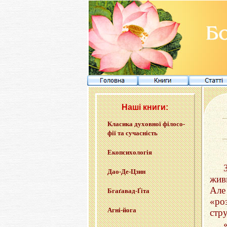
Наші книги:
Кла­си­ка ду­хов­ної фі­ло­со­
фії та су­ча­сність
Еко­пси­хо­ло­гія
Дао-Де-Цзин
жив
Але
Бга­ґа­вад-Ґі­та
«ро
Агні-йо­га
стру