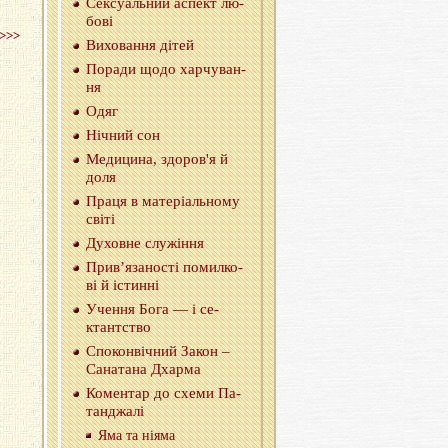
Се­ксу­аль­ний аспект лю­
бо­вi
>>>
Ви­хо­ва­н­ня дітей
По­ра­ди щодо хар­чу­ва­н­
ня
Одяг
Нiчний сон
Ме­ди­ци­на, здо­ров'я й
доля
Праця в ма­те­рiаль­но­му
свiтi
Ду­хов­не слу­жi­н­ня
При­в’я­за­но­сті по­мил­ко­
вi й істин­ні
Уче­н­ня Бога — i се­
ктант­ство
Спо­кон­ві­чний Закон –
Са­на­та­на Дхар­ма
Ко­мен­тар до схеми Па­
тан­джа­лі
Яма та ніяма