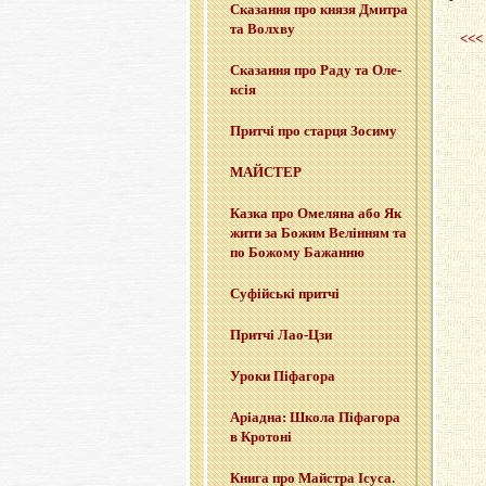
Ска­за­н­ня про князя Дми­тра
та Вол­хву
<<<
Ска­за­н­ня про Раду та Оле­
ксія
При­тчі про стар­ця Зо­си­му
МАЙ­СТЕР
Казка про Оме­ля­на або Як
жити за Божим Ве­лі­н­ням та
по Бо­жо­му Ба­жан­ню
Су­фій­ські при­тчі
При­тчі Лао-Цзи
Уроки Пі­фа­го­ра
Арі­а­дна: Школа Пі­фа­го­ра
в Кро­то­ні
Книга про Май­стра Ісуса.