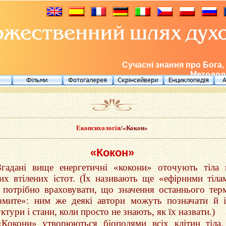
Сучасні знання про Бога,
Методоло
Екопсихологія
/«Кокон»
«Кокон»
Згадані вище енергетичні «кокони» оточують тіла 
их втілених істот. (Їх називають ще «ефірними тіла
 потрібно враховувати, що значення останнього тер
змите»: ним же деякі автори можуть позначати й 
ктури і стани, коли просто не знають, як їх назвати.)
«Кокони» утворюються біополями всіх клітин тіла,