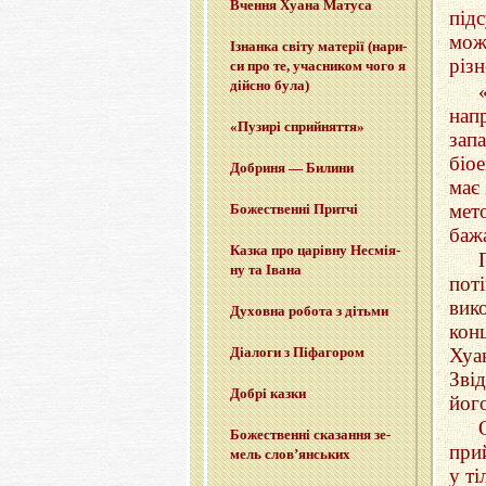
Вче­н­ня Хуана Ма­ту­са
під
мож
Ізнан­ка світу ма­те­рії (на­ри­
різн
си про те, уча­сни­ком чого я
дій­сно була)
нап
«Пу­зи­рі сприйня­т­тя»
зап
біо
До­бри­ня — Би­ли­ни
має 
мет
Бо­же­ствен­ні При­тчі
баж
Казка про ца­рів­ну Не­смі­я­
ну та Івана
пот
вик
Ду­хов­на ро­бо­та з ді­тьми
кон
Хуа
Діа­ло­ги з Пі­фа­го­ром
Зві
Добрі казки
йог
Бо­же­ствен­ні ска­за­н­ня зе­
при
мель слов’­ян­ських
у ті