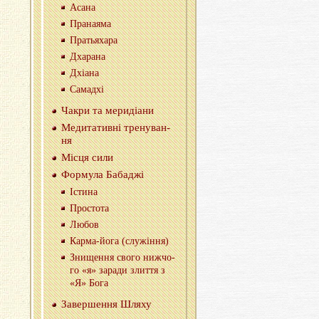
Асана
Пра­на­я­ма
Пра­тья­ха­ра
Дха­ра­на
Дхі­а­на
Са­мад­хі
Чакри та ме­ри­ді­а­ни
Ме­ди­та­тив­нi тре­ну­ва­н­
ня
Мiсця сили
Фор­му­ла Ба­ба­джі
Істи­на
Про­сто­та
Любов
Кар­ма-йо­га (слу­жi­н­ня)
Зни­ще­н­ня свого ниж­чо­
го «я» за­ра­ди зли­т­тя з
«Я» Бога
За­вер­ше­н­ня Шляху