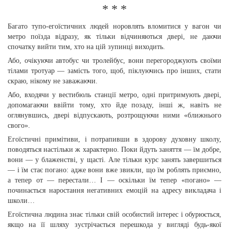
* * *
Багато тупо-егоїстичних людей норовлять вломитися у вагон чи
метро поїзда вiдразу, як тiльки вiдчиняються двері, не даючи
спочатку вийти тим, хто на цiй зупинцi виходить.
Або, очiкуючи автобус чи тролейбус, вони перегороджують своїми
тiлами тротуар — замiсть того, щоб, пiклуючись про iнших, стати
скраю, нiкому не заважаючи.
Або, входячи у вестибюль станцiї метро, однi притримують дверi,
допомагаючи ввiйти тому, хто йде позаду, iншi ж, навiть не
оглянувшись, дверi вiдпускають, розтрощуючи ними «ближнього
свого».
Егоїстичнi примiтиви, i потрапивши в здорову духовну школу,
поводяться настiльки ж характерно. Поки йдуть заняття — їм добре,
вони — у блаженствi, у щастi. Але тільки курс занять завершиться
— i їм стає погано: адже вони вже звикли, що їм роблять приємно,
а тепер от — перестали… І — оскiльки їм тепер «погано» —
починається наростання негативних емоцiй на адресу викладача i
школи…
Егоїстична людина знає тiльки свiй особистий iнтерес i обурюється,
якщо на її шляху зустрiчається перешкода у вигляді будь-якої