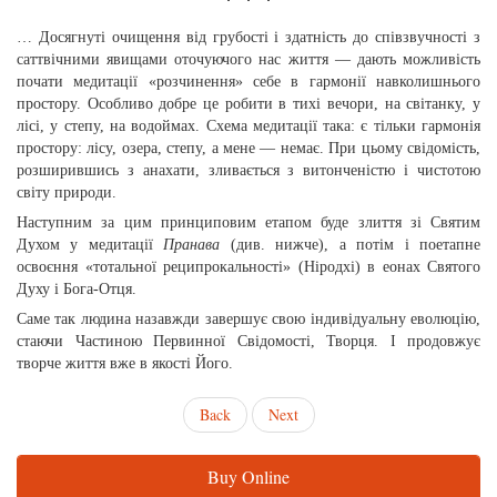
* * *
… Досягнутi очищення вiд грубості i здатнiсть до співзвучності з
саттвічними явищами оточуючого нас життя — дають можливiсть
почати медитацiї «розчинення» себе в гармонiї навколишнього
простору. Особливо добре це робити в тихi вечори, на свiтанку, у
лiсi, у степу, на водоймах. Схема медитацiї така: є тiльки гармонiя
простору: лiсу, озера, степу, а мене — немає. При цьому свiдомiсть,
розширившись з анахати, зливається з витонченістю i чистотою
свiту природи.
Наступним за цим принциповим етапом буде злиття зi Святим
Духом у медитацiї
Пранава
(див. нижче), а потiм i поетапне
освоєння «тотальної реципрокальності» (Ніродхі) в еонах Святого
Духу i Бога-Отця.
Саме так людина назавжди завершує свою iндивiдуальну еволюцiю,
стаючи Частиною Первинної Свiдомостi, Творця. I продовжує
творче життя вже в якостi Його.
Back
Next
Buy Online