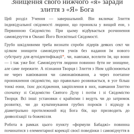
Знищення свого нижчого «я» заради
злиття з «Я» Бога
Цей роздiл Учення — завершальний. Вiн включає Злиття
iндивiдуальної свiдомостi людини, що проникла у вищий еон, з
Первинною Свiдомiстю. При цьому вiдбувається розчинення
самовiдчуття в Океанi Його Всесвiтньої Свiдомостi.
Грубо шкідливими треба визнати спроби лiдерiв деяких сект чи
цiлком знищити самовiдчуття учнiв без надання їм нового
субстрату для аутоідентифікації
*
, чи, навпаки, вселити їм, що вони
— i так уже Бог. Самовiдчуття людини повинно бути не знищене,
але саме пережите. А пiзнання Творця i Злиття з Ним здiйснюються
не через навіювання чи самонавiювання, а через поетапне
проникнення свiдомiстю, що правильно розвивається, в усе бiльш
тонкi еони, їхнє дослiдження, закрiплення в них, навчання Злиттю
спочатку зi Свiдомiстю Святого Духу i потiм i зi Свiдомiстю
Творця. Всi iншi установки є крайніми i ведуть чи до затримок
розвитку, чи до культивування грубих порокiв i вiдходу в
дiаметрально протилежний вiд Бога бік, що призводить до
дияволізації та божевiлля.
Робота в рамках цього пункту «формули Бабаджі» повинна
починатися з елементарної корекцiї своєї поведінки i самовiдчуття в