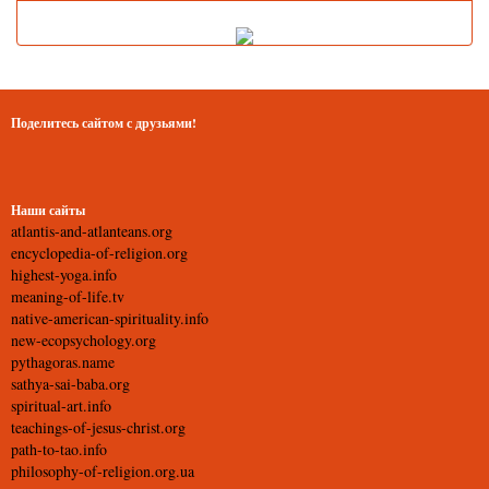
Поделитесь сайтом с друзьями!
Наши сайты
atlantis-and-atlanteans.org
encyclopedia-of-religion.org
highest-yoga.info
meaning-of-life.tv
native-american-spirituality.info
new-ecopsychology.org
pythagoras.name
sathya-sai-baba.org
spiritual-art.info
teachings-of-jesus-christ.org
path-to-tao.info
philosophy-of-religion.org.ua