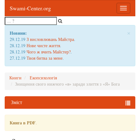
Swami-Center.org
Toggle
navigatio
×
Новини:
29.12.19
З висловлювань Майстра
.
28.12.19
Нове чисте життя
.
28.12.19
Чого ж вчить Майстер?
.
27.12.19
Твоя битва за мене
.
Книги
Екопсихологія
Знищення свого нижчого «я» заради злиття з «Я» Бога
Зміст
Книга в PDF
.