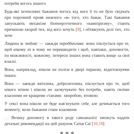
потреби когось iншого.
Будь-якi iнтенсивнi бажання чогось вiд кого б то не було свiдчать
про порочний прояв нижчого «я» того, хто бажає. Такi бажання
запускають механiзм бiоенергетичного «вампіризму», стають
причиною хвороб тих, вiд кого хочуть [
9
], i обтяжують долі тих, хто
хоче.
Людина ж любовi — завжди
передбачлива
: вона пiклується про те,
щоб нiкому нi в чому не перешкодити i щоб, навпаки, допомогти,
по можливостi, кожному; iнтереси iнших вона ставить вище за свої
власні.
Вона, наприклад, нiколи не полiзе в дверi першою, вiдштовхуючи
iнших.
Вона — завжди ввiчлива, доброзичлива, пiклується про те, щоб
нiкого нiчим i нiколи не засмучувати без потреби, навiть своїми
власними не кращими станами: хворобою, втомою.
У сексi вона нiколи не буде нав'язувати себе, але дочекається того
моменту, коли бажання стане взаємним.
… Велику допомогу в такого роду самоаналiзi зможуть надати
детальні рекомендацiї на цей рахунок Сатья Саї [
10
,
18
].