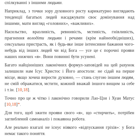
спiлкуваннi з iншими людьми.
Наприклад, з точки зору духовного росту карикатурно виглядають
тенденцiї багатьох людей насаджувати своє домiнування над
iншими, мати вигляд «головних», «важливих».
Насильство, вразливiсть, ревнивiсть, мстивiсть, гнівливість,
прагнення
володіти
людьми i речами (крiм найнеобхiдніших),
сексуальна пристрасть, як i будь-яке інше iнтенсивне бажання чого-
небудь вiд iнших людей чи від Бога — усе це є порочнi прояви
наших нижчих «я». Вони повиннi бути усуненi.
Багато найцiннiших лаконiчних формул-заповiдей на цей рахунок
залишили нам Iсус Христос i Його апостоли: не сiдай на перше
мiсце, якщо хочеш вирости духовно, — стань слугою iншим людям,
не смiй ображатися, мстити, кожний вважай iншого вищим за себе
i т.ін. [
10
,
18
].
Точно про це ж чiтко i лаконiчно говорили Лао-Цзи i Хуан Матус
[
10
,
18
]
*
.
Для того, щоб зжити прояви свого «я», що «стирчить», потрiбен
заглиблений самоаналiз i покаянна робота.
Але реально взагалi не iснує нiякого «вiдпускання грiхiв»: у Бога
немає такого поняття.