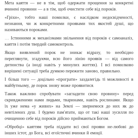
Мета каяття — не в тiм, щоб одержати прощення за конкретнi
вчинені провини — а в тiм, щоб очистити себе вiд порокiв.
«Грiхи», тобто нашi помилки, є наслiдком недосвiдченостi,
незнання, чи ж конкретними проявами тих якостей душі, що
називаються пороками.
… Істинними ж механiзмами звiльнення вiд порокiв є самоаналiз,
каяття i потiм твердий самоконтроль.
Якщо виявлений порок не зникає вiдразу, то необхiдно
переглянути, згадуючи, всю його лiнiю проявiв — вiд самого
дитинства (а iнодi навiть у минулих життях). I всi помилково
вирiшенi ситуацiї треба думкою пережити заново, правильно.
I бiльш того — доцiльно «програти» заздалегiдь тi можливостi в
майбутньому, де порок знову може проявитися.
Також важливо спробувати «загладити свою провину» перед
скривдженими нами людьми, тваринами, навiть рослинами. Якщо
їх уже нема «у живих» на Землi — звернемося до них як до
невтiлених душ. I будемо пам'ятати, що от такi нашi зусилля по
очищенню себе вiд порокiв дiйсно приймаються Богом.
«Обробцi» каяттям треба пiддати всi свої прояви не-любовi до
iнших iстот, до Бога, всi егоїстичнi вчинки й емоцiї.