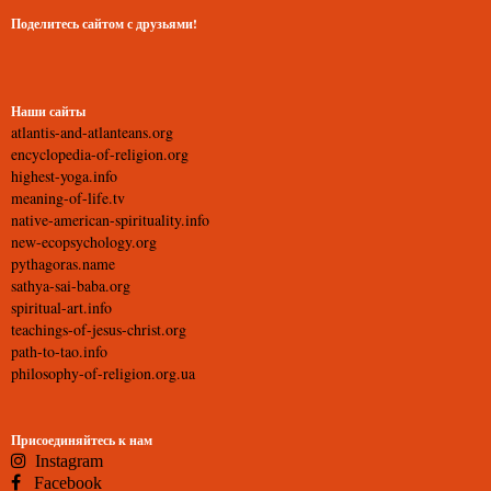
Поделитесь сайтом с друзьями!
Наши сайты
atlantis-and-atlanteans.org
encyclopedia-of-religion.org
highest-yoga.info
meaning-of-life.tv
native-american-spirituality.info
new-ecopsychology.org
pythagoras.name
sathya-sai-baba.org
spiritual-art.info
teachings-of-jesus-christ.org
path-to-tao.info
philosophy-of-religion.org.ua
Присоединяйтесь к нам
Instagram
Facebook