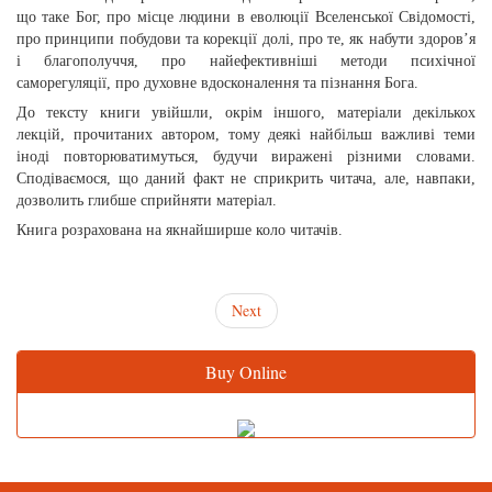
що таке Бог, про місце людини в еволюції Вселенської Свідомості,
про принципи побудови та корекції долі, про те, як набути здоров’я
і благополуччя, про найефективніші методи психічної
саморегуляції, про духовне вдосконалення та пізнання Бога.
До тексту книги увійшли, окрім іншого, матеріали декількох
лекцій, прочитаних автором, тому деякі найбільш важливі теми
іноді повторюватимуться, будучи виражені різними словами.
Сподіваємося, що даний факт не сприкрить читача, але, навпаки,
дозволить глибше сприйняти матеріал.
Книга розрахована на якнайширше коло читачів.
Next
Buy Online