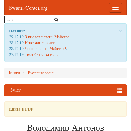
Swami-Center.org
Toggle
navigatio
×
Новини:
29.12.19
З висловлювань Майстра
.
28.12.19
Нове чисте життя
.
28.12.19
Чого ж вчить Майстер?
.
27.12.19
Твоя битва за мене
.
Книги
Екопсихологія
Зміст
Книга в PDF
.
Володимир Антонов