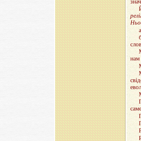
знач
релі
Ньо
слов
нам
сві
ево
саме