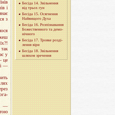
нів
Бе­сі­да 14. Звіль­не­н­ня
ів і
від трьох гун
инає
Бе­сі­да 15. Ося­гне­н­ня
ся з
Най­ви­що­го Духа
Бе­сі­да 16. Роз­пі­зна­ва­н­ня
Бо­же­ствен­но­го та де­мо­
лося
ні­чно­го
ожеш
Бе­сі­да 17. Тро­я­ке роз­ді­
їх?!
ле­н­ня віри
 так
Бе­сі­да 18. Звіль­не­н­ня
ас у
шля­хом зре­че­н­ня
— це
сі —
вить
шлях
ерез
ога-
ти —
тою