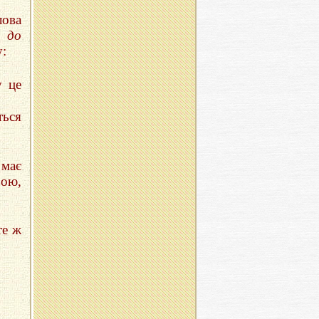
лова
я до
:
у це
ться
має
ою,
те ж