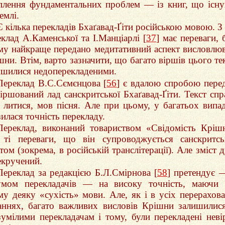
плення фундаментальних проблем — із книг, що існ
емлі.
Є кілька перекладів Бхаґавад-Ґіти російською мовою. З
еклад А.Каменської та І.Манціарлі [
37
] має переваги, 
му найкраще передано медитативний аспект висловлю
шни. Втім, варто зазначити, що багато віршів цього те
ишилися недоперекладеними.
Переклад В.С.Сємєнцова [
56
] є вдалою спробою пере
віршований лад санскритської Бхаґавад-Ґіти. Текст спр
в литися, мов пісня. Але при цьому, у багатьох випа
илася точність перекладу.
Переклад, виконаний товариством «Свідомість Кріш
 ті переваги, що він супроводжується санскритс
том (зокрема, в російській транслітерації). Але зміст 
екручений.
Переклад за редакцією Б.Л.Смірнова [
58
] претендує 
умом перекладачів — на високу точність, маючи
му деяку «сухість» мови. Але, як і в усіх перерахов
аннях, багато важливих висловів Крішни залишилис
зумілими перекладачам і тому, були перекладені неві