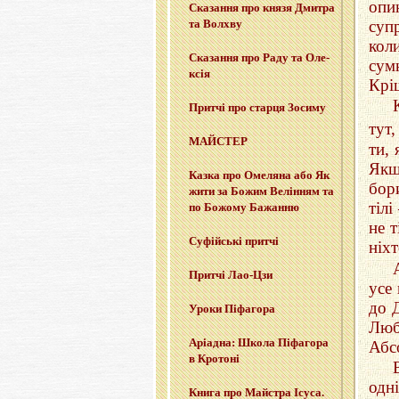
опи
Ска­за­н­ня про князя Дми­тра
суп
та Вол­хву
кол
Ска­за­н­ня про Раду та Оле­
сумн
ксія
Крі
При­тчі про стар­ця Зо­си­му
тут,
МАЙ­СТЕР
ти, 
Якщ
Казка про Оме­ля­на або Як
бор
жити за Божим Ве­лі­н­ням та
тіл
по Бо­жо­му Ба­жан­ню
не т
Су­фій­ські при­тчі
ніх
При­тчі Лао-Цзи
усе
до Д
Уроки Пі­фа­го­ра
Люб
Арі­а­дна: Школа Пі­фа­го­ра
Абсо
в Кро­то­ні
одн
Книга про Май­стра Ісуса.