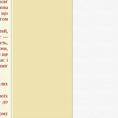
осяг
нова
, що
огом
тей,
с
—
сть,
ючи,
и ще
ас і
зміг
шлях
воїх
— до
кому