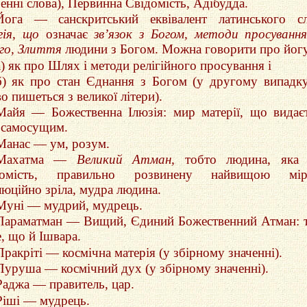
енні слова), Первинна Свідомість, Адібудда.
Йога — санскритський еквівалент латинського с
гія, що
означає
зв’язок з Богом, методи просуванн
го, Злиття
людини з Богом. Можна говорити про йогу
а) як про Шлях і методи релігійного просування і
б) як про стан Єднання з Богом (у другому випадк
о пишеться з великої літери).
Майя — Божественна Ілюзія: мир матерії, що видає
 самосущим.
Манас — ум, розум.
Махатма —
Великий Атман,
тобто людина, яка 
домість, правильно розвинену найвищою мір
люційно зріла, мудра людина.
Муні — мудрий, мудрець.
Параматман — Вищий, Єдиний Божественний Атман: 
, що й Ішвара.
Пракріті — космічна матерія (у збірному значенні).
Пуруша — космічний дух (у збірному значенні).
Раджа — правитель, цар.
Ріші — мудрець.