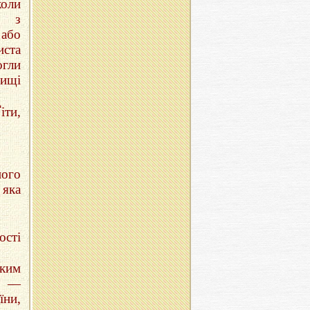
оли
й з
або
иста
огли
вищі
іти,
ного
 яка
ості
ким
—
ни,