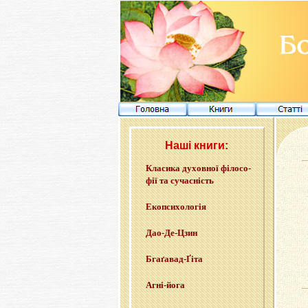
Наші книги:
Кла­си­ка ду­хов­ної фі­ло­со­
фії та су­ча­сність
Еко­пси­хо­ло­гія
Дао-Де-Цзин
Бга­ґа­вад-Ґі­та
Агні-йо­га