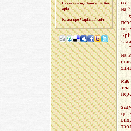
охо
Єван­ге­ліє від Апо­сто­ла Ан­
на З
дрія
Казка про Ча­рів­ний світ
пер
ньо
Крі
зал
на 
ста
зниз
має
текс
пер
зад
цьо
вид
зро