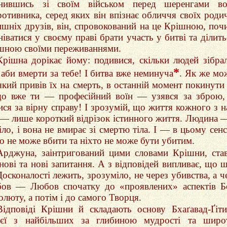
нившись зі своїм військом перед шеренгами вої
ротивника, серед яких він впізнає обличчя своїх родич
ишніх друзів, він, спровокований на це Крішною, поч
іватися у своєму праві брати участь у битві та ділить
шною своїми переживаннями.
Крішна дорікає йому: подивися, скільки людей зібра
*
 аби вмерти за тебе! І битва вже неминуча
. Як же м
який привів їх на смерть, в останній момент покинути 
о вже ти — професійний воїн — узявся за зброю,
ися за вірну справу! І зрозумій, що життя кожного з н
і — лише короткий відрізок істинного життя. Людина 
іло, і вона не вмирає зі смертю тіла. І — в цьому сен
то не може вбити та ніхто не може бути убитим.
Арджуна, заінтригований цими словами Крішни, ста
 нові та нові запитання. А з відповідей випливає, що 
осконалості лежить, зрозуміло, не через убивства, а ч
ов — Любов спочатку до «проявлених» аспектів Б
люту, а потім і до самого Творця.
Відповіді Крішни й складають основу Бхаґавад-Ґі
ієї з найбільших за глибиною мудрості та широ