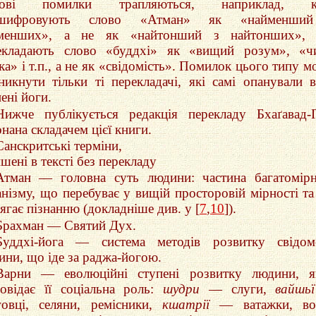
пові помилки трапляються, наприклад, к
зшифровують слово «Атман» як «найменши
менших», а не як «найтонший з найтонших», 
екладають слово «буддхі» як «вищий розум», «ч
а» і т.п., а не як «свідомість». Помилок цього типу м
никнути тільки ті перекладачі, які самі опанували 
ені йоги.
Нижче публікується редакція перекладу Бхаґавад-Ґ
нана складачем цієї книги.
Санскритські терміни,
шені в тексті без перекладу
Атман — головна суть людини: частина багатомір
анізму, що перебуває у вищій просторовій мірності та
ягає пізнанню (докладніше див. у [
7
,
10
]).
Брахман — Святий Дух.
Буддхі-йога — система методів розвитку свідом
ини, що іде за раджа-йогою.
Варни — еволюційні ступені розвитку людини, я
повідає її соціальна роль:
шудри
— слуги,
вайшьї
говці, селяни, ремісники,
кшатрії
— ватажки, вої