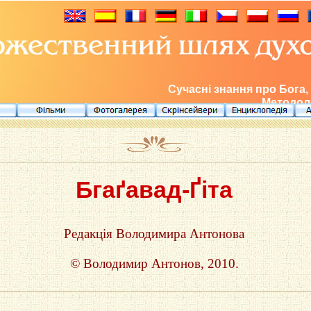
Сучасні знання про Бога,
Методоло
Бгаґавад-Ґіта
Редакція Володимира Антонова
© Володимир Антонов, 2010.