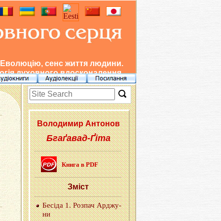
 Еволюцію, сенс життя людини.
гія духовного вдосконалення.
Во­ло­ди­мир Ан­то­нов
Бгаґавад-Ґіта
Книга в PDF
Зміст
Бе­сі­да 1. Роз­пач Ар­джу­
ни