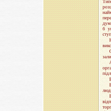
Ти
ро
най
пер
думк
б у
ступ
вико
зали
орг
підл
люд
від
тор