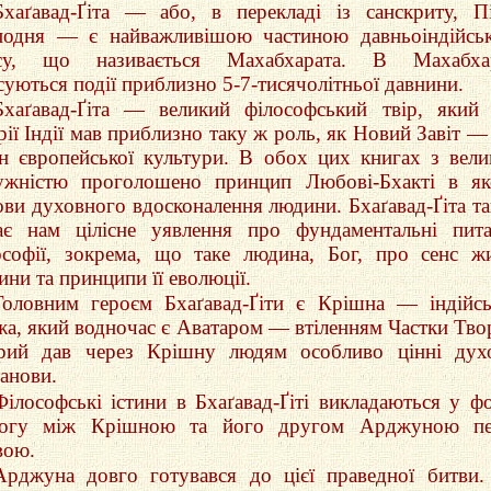
Бхаґавад-Ґіта — або, в перекладі із санскриту, П
подня — є найважливішою частиною давньоіндійсь
су, що називається Махабхарата. В Махабхар
суються події приблизно 5-7-тисячолітньої давнини.
Бхаґавад-Ґіта — великий філософський твір, який
рії Індії мав приблизно таку ж роль, як Новий Завіт —
їн європейської культури. В обох цих книгах з вел
ужністю проголошено принцип Любові-Бхакті в як
ови духовного вдосконалення людини. Бхаґавад-Ґіта т
ає нам цілісне уявлення про фундаментальні пит
ософії, зокрема, що таке людина, Бог, про сенс ж
ни та принципи її еволюції.
Головним героєм Бхаґавад-Ґіти є Крішна — індійс
жа, який водночас є Аватаром — втіленням Частки Тво
рий дав через Крішну людям особливо цінні дух
танови.
Філософські істини в Бхаґавад-Ґіті викладаються у ф
логу між Крішною та його другом Арджуною пе
вою.
Арджуна довго готувався до цієї праведної битви.