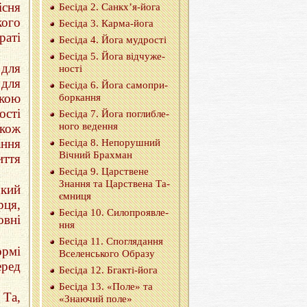
існя
Бе­сі­да 2. Сан­кх’я-йо­га
кого
Бе­сі­да 3. Кар­ма-йо­га
аті
Бе­сі­да 4. Йога му­дро­сті
Бе­сі­да 5. Йога від­чу­же­
 для
но­сті
 для
Бе­сі­да 6. Йога са­мо­при­
икою
бор­ка­н­ня
ості
Бе­сі­да 7. Йога по­гли­бле­
но­го ве­де­н­ня
акож
ання
Бе­сі­да 8. Не­по­ру­шний
Ві­чний Бра­хман
иття
Бе­сі­да 9. Цар­стве­не
Зна­н­ня тa Цар­стве­на Та­
ький
єм­ни­ця
рця,
Бе­сі­да 10. Си­ло­про­яв­ле­
овні
н­ня
Бе­сі­да 11. Спо­гля­да­н­ня
ормі
Все­лен­сько­го Обра­зу
ред
Бе­сі­да 12. Бга­кті-йо­га
Бе­сі­да 13. «Поле» та
 Та,
«Зна­ю­чий поле»