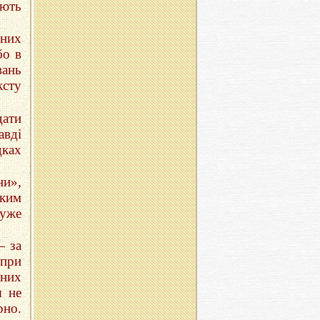
ують
 них
бо в
вань
ксту
дати
авді
дках
ни»,
ьким
дуже
— за
 при
аних
я не
рно.