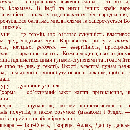
хмани
— в первісному значенні слова — ті, хто д
нів Брахмана. В Індії та низці інших країн вар
належність почала успадковуватися від народження
еречувалося багатьма мислителями та заперечується Б
. нижче).
Гуни — це термін, що означає сукупність властивос
амперед, людських душ. Вирізняють три гуни:
тама
ість, неуцтво,
раджас
— енергійність, пристрасні
тва
— гармонія, чистота. Кожна людина, еволюціону
инна підніматися цими гунами-ступенями та згодом йт
е (про це див. у тексті). Якості, властиві гунам радж
тва, послідовно повинні бути освоєні кожним, щоб він 
далі.
Гуру — духовний учитель.
Дхарма — об’єктивний закон життя; призначення, 
ини.
Індрії — «щупальці», які ми «простягаємо» зі с
анів почуттів, а також розумом (манасом) і буддхі 
ктів сприйняття або міркування.
Ішвара — Бог-Отець, Творець, Аллах, Дао (у даось