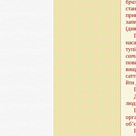
бра
ста
при
зап
(див
нас
туп
сат
пов
вищ
сат
йти 
люд
орг
об’є