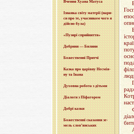
Вче­н­ня Хуана Ма­ту­са
Гос
Ізнан­ка світу ма­те­рії (на­ри­
епо
си про те, уча­сни­ком чого я
опи
дій­сно була)
«Пу­зи­рі сприйня­т­тя»
істо
кра
До­бри­ня — Би­ли­ни
пот
осн
Бо­же­ствен­ні При­тчі
под
філ
Казка про ца­рів­ну Не­смі­я­
ну та Івана
люди
Ду­хов­на ро­бо­та з ді­тьми
рад
Кот
Діа­ло­ги з Пі­фа­го­ром
нас
Добрі казки
діа
Бо­же­ствен­ні ска­за­н­ня зе­
бит
мель слов’­ян­ських