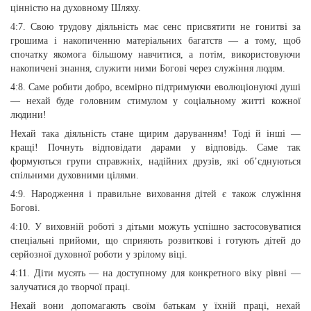
цінністю на духовному Шляху.
4:7. Свою трудову діяльність має сенс присвятити не гонитві за
грошима і накопиченню матеріальних багатств — а тому, щоб
спочатку якомога більшому навчитися, а потім, використовуючи
накопичені знання, служити ними Богові через служіння людям.
4:8. Саме робити добро, всемірно підтримуючи еволюціонуючі душі
— нехай буде головним стимулом у соціальному житті кожної
людини!
Нехай така діяльність стане щирим даруванням! Тоді й інші —
кращі! Почнуть відповідати дарами у відповідь. Саме так
формуються групи справжніх, надійних друзів, які об’єднуються
спільними духовними цілями.
4:9. Народження і правильне виховання дітей є також служіння
Богові.
4:10. У виховній роботі з дітьми можуть успішно застосовуватися
спеціальні прийоми, що сприяють розвиткові і готують дітей до
серйозної духовної роботи у зрілому віці.
4:11. Діти мусять — на доступному для конкретного віку рівні —
залучатися до творчої праці.
Нехай вони допомагають своїм батькам у їхній праці, нехай