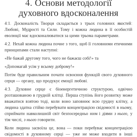
4. Основи методології
духовного вдосконалення
4:1. Досконалість Творця складається з трьох головних якостей:
Любові, Мудрості та Сили. Тому і кожна людина в її особистій
еволюції має вдосконалюватися за цими трьома параметрами.
4:2. Нехай кожна людина почне з того, щоб її головними етичними
принципами стали наступні:
«Не бажай другому того, чого не бажаєш собі!» та
«Допомагай усім у всьому доброму!»
Потім буде правильним почати освоєння функцій свого духовного
серця — органу, що продукує емоції любові.
4:3. Духовне серце є біоенергетичною структурою, одвічно
розташованою в грудній клітці. Перша ступінь його розвитку може
вважатися взятою тоді, коли воно заповнює всю грудну клітку, а
людина здатна стійко перебувати концентрацією свідомості в ньому,
сприймати навколишній світ безпосередньо ним і діями
з нього
, у
тім числі,
з нього
говорити.
Коли людина засвоїла це, вона — поки перебуває концентрацією
свідомості в духовному серці — уже не може входити в інші