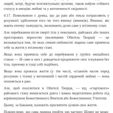
людей, котрі, будучи інтелектуально зрілими, також набули стійкого
статусу в емоціях любові та у витонченості свідомості.
4:17. Помилковою є думка, що до раю або пекла потрапляють у
результаті здійснення того чи того вчинку (вчинків). Вчинки, які
мають етичну значущість, визначають долю саме у втіленому стані.
Але перебування після смерті тіла у пекельних, райських або інших
просторових мірностях (включаючи Обитель Творця) — це
визначається тим,
до яких станів свідомості
людина саме привчила
себе за життя у втіленому стані.
Якщо вона привчила себе до перебування у грубих емоційних
станах — їй саме в них і доведеться продовжити своє існування без
тіла, причому в гущі собі подібних.
Якщо вона прожила життя (у тім числі, останнім часом перед
розлукою з тілом) у витонченій і чистій сердечній любові — вона
опиняється в раю.
Але, щоб поселитися в Обителі Творця, — від «стартового»
райського стану вимагається довга і важка медитативна робота під
керівництвом Божественного Вчителя або Божественних Учителів.
Цьому, за бажання, належить присвятити цілком своє життя.
Підкреслимо, що сама людина пройти цю частину Шляху не може.