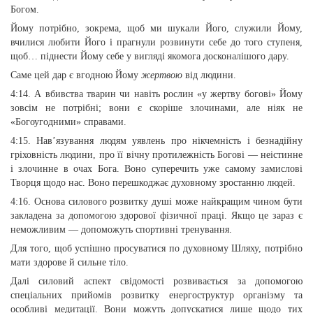
Богом.
Йому потрібно, зокрема, щоб ми шукали Його, служили Йому,
вчилися любити Його і прагнули розвинути себе до того ступеня,
щоб… піднести Йому себе у вигляді якомога досконалішого дару.
Саме цей дар є вгодною Йому
жертвою
від людини.
4:14. А вбивства тварин чи навіть рослин «у жертву богові» Йому
зовсім не потрібні; вони є скоріше злочинами, але ніяк не
«Богоугодними» справами.
4:15. Нав’язування людям уявлень про нікчемність і безнадійну
гріховність людини, про її вічну протилежність Богові — неістинне
і злочинне в очах Бога. Воно суперечить уже самому замислові
Творця щодо нас. Воно перешкоджає духовному зростанню людей.
4:16. Основа силового розвитку душі може найкращим чином бути
закладена за допомогою здорової фізичної праці. Якщо це зараз є
неможливим — допоможуть спортивні тренування.
Для того, щоб успішно просуватися по духовному Шляху, потрібно
мати здорове й сильне тіло.
Далі силовий аспект свідомості розвивається за допомогою
спеціальних прийомів розвитку енергоструктур організму та
особливі медитації. Вони можуть допускатися лише щодо тих