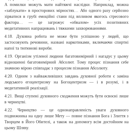
А помилки можуть мати найтяжчі наслідки. Наприклад, можна
«заблукати» в просторових мірностях… Або одного разу серйозно
зірватися в грубі емоційні стани під впливом якогось стресового
фактора… — це загрожує «обвалом» усіх позитивних
медитативних напрацювань і тяжкими захворюваннями.
4:18. Духовна робота не може бути успішною у людей, що
застосовують речовини, названі наркотиками, включаючи спиртні
напої та тютюнові вироби.
4:19. Організм утіленої людини багатовимірний і нагадує у цьому
відношенні багатовимірний Абсолют. Тому процес пізнання себе
значною мірою співпадає з процесом пізнання Абсолюту.
4:20. Одним з найважливіших завдань духовної роботи є заміна
людського егоцентризму на Богоцентризм — і в розумі, і в
медитативній реалізації.
4:21. Вищі ступені духовного сходження можуть бути освоєні лише
в чернецтві.
4:22. Чернецтво — це однонаправленість уваги духовного
подвижника на одну лише Мету — повне пізнання Бога і Злиття з
Творцем в Його Обителі, а також на допомогу всім достойним на
цьому Шляху.