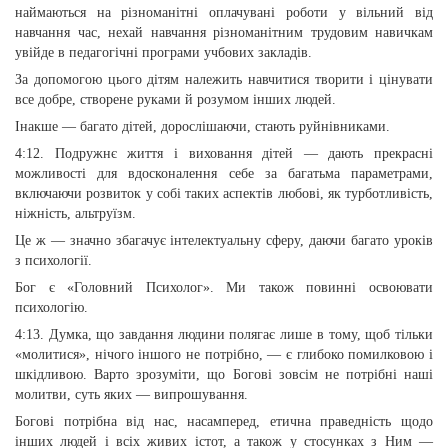
наймаються на різноманітні оплачувані роботи у вільний від
навчання час, нехай навчання різноманітним трудовим навичкам
увійде в педагогічні програми учбових закладів.
За допомогою цього дітям належить навчитися творити і цінувати
все добре, створене руками й розумом інших людей.
Інакше — багато дітей, дорослішаючи, стають руйнівниками.
4:12. Подружнє життя і виховання дітей — дають прекрасні
можливості для вдосконалення себе за багатьма параметрами,
включаючи розвиток у собі таких аспектів любові, як турботливість,
ніжність, альтруїзм.
Це ж — значно збагачує інтелектуальну сферу, даючи багато уроків
з психології.
Бог є «Головний Психолог». Ми також повинні освоювати
психологію.
4:13. Думка, що завдання людини полягає лише в тому, щоб тільки
«молитися», нічого іншого не потрібно, — є глибоко помилковою і
шкідливою. Варто зрозуміти, що Богові зовсім не потрібні наші
молитви, суть яких — випрошування.
Богові потрібна від нас, насамперед, етична праведність щодо
інших людей і всіх живих істот, а також у стосунках з Ним —