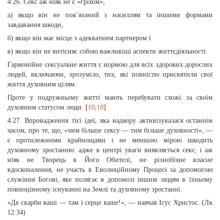
4:26. Секс аж ніяк не є «гріхом»,
а) якщо він не пов’язаний з насиллям та іншими формами
завдавання шкоди,
б) якщо він має місце з адекватним партнером і
в) якщо він не витісняє собою важливіші аспекти життєдіяльності.
Гармонійне сексуальне життя є нормою для всіх здорових дорослих
людей, включаючи, зрозуміло, тих, які повністю присвятили свої
життя духовним цілям.
Проте у подружньому житті мають перебувати схожі за своїм
духовним статусом люди. [
10
,
18
]
4:27. Впровадження тієї ідеї, яка надміру активізувалася останнім
часом, про те, що, «чим більше сексу — тим більше духовності», —
є протилежними крайнощами і не меншою мірою шкодить
духовному зростанню: адже в центрі уваги виявляється секс, і аж
ніяк не Творець в Його Обителі, не різнобічне власне
вдосконалення, не участь в Еволюційному Процесі за допомогою
служіння Богові, яке полягає в допомозі іншим людям в їхньому
повноцінному існуванні на Землі та духовному зростанні.
«Де скарби ваші — там і серце ваше!», — навчав Ісус Христос. (Лк
12:34)