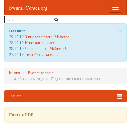
Swami-Center.org
Toggle
navigatio
×
Новини:
29.12.19
З висловлювань Майстра
.
28.12.19
Нове чисте життя
.
28.12.19
Чого ж вчить Майстер?
.
27.12.19
Твоя битва за мене
.
Книги
Екопсихологія
4. Основи методології духовного вдосконалення
Зміст
Книга в PDF
.