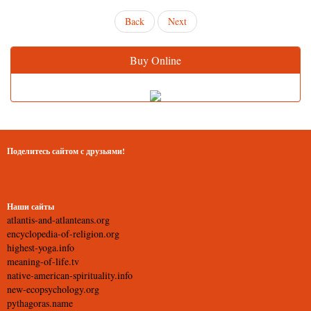
Back
Next
Buy Online
Поделитесь сайтом с друзьями!
Наши сайты
atlantis-and-atlanteans.org
encyclopedia-of-religion.org
highest-yoga.info
meaning-of-life.tv
native-american-spirituality.info
new-ecopsychology.org
pythagoras.name