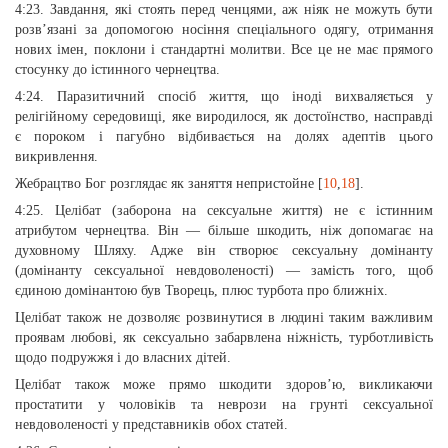
4:23. Завдання, які стоять перед ченцями, аж ніяк не можуть бути
розв’язані за допомогою носіння спеціального одягу, отримання
нових імен, поклони і стандартні молитви. Все це не має прямого
стосунку до істинного чернецтва.
4:24. Паразитичний спосіб життя, що іноді вихваляється у
релігійному середовищі, яке виродилося, як достоїнство, насправді
є пороком і пагубно відбивається на долях адептів цього
викривлення.
Жебрацтво Бог розглядає як заняття непристойне [
10
,
18
].
4:25. Целібат (заборона на сексуальне життя) не є істинним
атрибутом чернецтва. Він — більше шкодить, ніж допомагає на
духовному Шляху. Адже він створює сексуальну домінанту
(домінанту сексуальної невдоволеності) — замість того, щоб
єдиною домінантою був Творець, плюс турбота про ближніх.
Целібат також не дозволяє розвинутися в людині таким важливим
проявам любові, як сексуально забарвлена ніжність, турботливість
щодо подружжя і до власних дітей.
Целібат також може прямо шкодити здоров’ю, викликаючи
простатити у чоловіків та неврози на грунті сексуальної
невдоволеності у представників обох статей.