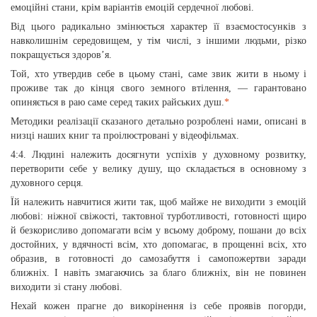
емоційні стани, крім варіантів емоцій сердечної любові.
Від цього радикально змінюється характер її взаємостосунків з
навколишнім середовищем, у тім числі, з іншими людьми, різко
покращується здоров’я.
Той, хто утвердив себе в цьому стані, саме звик жити в ньому і
проживе так до кінця свого земного втілення, — гарантовано
опиняється в раю саме серед таких райських душ.
*
Методики реалізації сказаного детально розроблені нами, описані в
низці наших книг та проілюстровані у відеофільмах.
4:4. Людині належить досягнути успіхів у духовному розвитку,
перетворити себе у велику душу, що складається в основному з
духовного серця.
Їй належить навчитися жити так, щоб майже не виходити з емоцій
любові: ніжної свіжості, тактовної турботливості, готовності щиро
й безкорисливо допомагати всім у всьому доброму, пошани до всіх
достойних, у вдячності всім, хто допомагає, в прощенні всіх, хто
образив, в готовності до самозабуття і самопожертви заради
ближніх. І навіть змагаючись за благо ближніх, він не повинен
виходити зі стану любові.
Нехай кожен прагне до викорінення із себе проявів погорди,