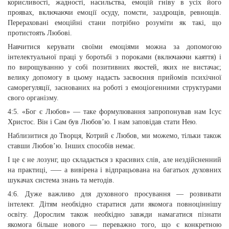
корисливості, жадності, насильства, емоцій гніву в усіх його
проявах, включаючи емоції осуду, помсти, заздрощів, ревнощів.
Перераховані емоційні стани потрібно розуміти як такі, що
протистоять Любові.
Навчитися керувати своїми емоціями можна за допомогою
інтелектуальної праці у боротьбі з пороками (включаючи каяття) і
по вирощуванню у собі позитивних якостей, яких не вистачає;
велику допомогу в цьому надасть засвоєння прийомів психічної
саморегуляції, заснованих на роботі з емоціогенними структурами
свого організму.
4:5. «Бог є Любов» — таке формулювання запропонував нам Ісус
Христос. Він і Сам був Любов’ю. І нам заповідав стати Нею.
Наблизитися до Творця, Котрий є Любов, ми можемо, тільки також
ставши Любов’ю. Інших способів немає.
І це є не лозунг, що складається з красивих слів, але нездійсненний
на практиці, –— а вивірена і відпрацьована на багатьох духовних
шукачах система знань та методів.
4:6. Дуже важливо для духовного просування — розвивати
інтелект. Дітям необхідно старатися дати якомога повноціннішу
освіту. Дорослим також необхідно завжди намагатися пізнати
якомога більше нового — переважно того, що є конкретною