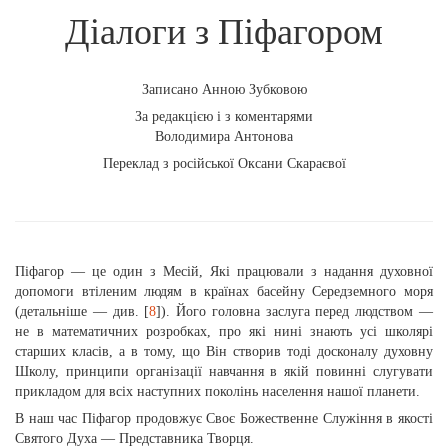
Діалоги з Піфагором
Записано Анною Зубковою
За редакцією і з коментарями
Володимира Антонова
Переклад з російської Оксани Скараєвої
Піфагор — це один з Месій, Які працювали з надання духовної
допомоги втіленим людям в країнах басейну Середземного моря
(детальніше — див. [
8
]). Його головна заслуга перед людством —
не в математичних розробках, про які нині знають усі школярі
старших класів, а в тому, що Він створив тоді досконалу духовну
Школу, принципи організації навчання в якій повинні слугувати
прикладом для всіх наступних поколінь населення нашої планети.
В наш час Піфагор продовжує Своє Божественне Служіння в якості
Святого Духа — Представника Творця.