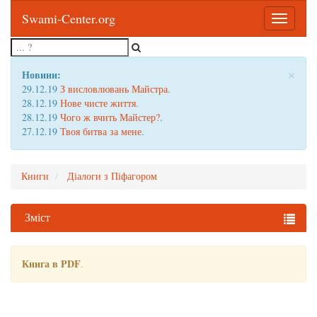
Swami-Center.org
Toggle
navigatio
×
Новини:
29.12.19
З висловлювань Майстра
.
28.12.19
Нове чисте життя
.
28.12.19
Чого ж вчить Майстер?
.
27.12.19
Твоя битва за мене
.
Книги
Діалоги з Піфагором
Зміст
Книга в PDF
.