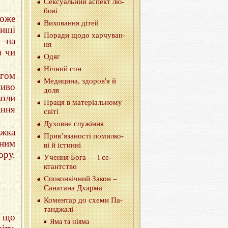
Се­ксу­аль­ний аспект лю­
бо­вi
оже
Ви­хо­ва­н­ня дітей
тишi
По­ра­ди щодо хар­чу­ва­н­
 на
ня
в чи
Одяг
Нiчний сон
ягом
Ме­ди­ци­на, здо­ров'я й
ливо
доля
коли
Праця в ма­те­рiаль­но­му
ання
свiтi
Ду­хов­не слу­жi­н­ня
жка
При­в’я­за­но­сті по­мил­ко­
вним
вi й істин­ні
ору.
Уче­н­ня Бога — i се­
ктант­ство
Спо­кон­ві­чний Закон –
Са­на­та­на Дхар­ма
Ко­мен­тар до схеми Па­
тан­джа­лі
, що
Яма та ніяма