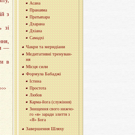
iту,
Асана
Пра­на­я­ма
ій з
Пра­тья­ха­ра
Дха­ра­на
ь зi
Дхі­а­на
Са­мад­хі
ння,
Чакри та ме­ри­ді­а­ни
ки —
Ме­ди­та­тив­нi тре­ну­ва­н­
ня
ти в
Мiсця сили
Фор­му­ла Ба­ба­джі
Істи­на
Про­сто­та
>>>
Любов
Кар­ма-йо­га (слу­жi­н­ня)
Зни­ще­н­ня свого ниж­чо­
го «я» за­ра­ди зли­т­тя з
«Я» Бога
За­вер­ше­н­ня Шляху