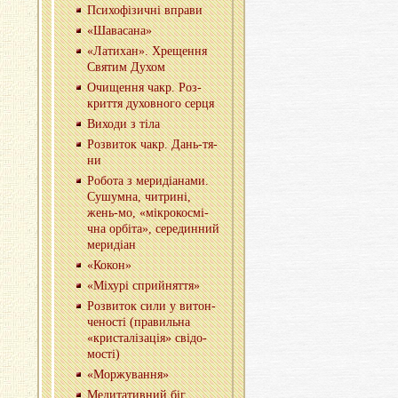
Пси­хо­фі­зи­чні впра­ви
«Ша­ва­са­на»
«Ла­ти­хан». Хре­ще­н­ня
Свя­тим Духом
Очи­ще­н­ня чакр. Роз­
кри­т­тя ду­хов­но­го серця
Ви­хо­ди з тіла
Роз­ви­ток чакр. Дань-тя­
ни
Ро­бо­та з ме­ри­ді­а­на­ми.
Су­шум­на, чи­три­ні,
жень-мо, «мі­кро­ко­смі­
чна ор­бі­та», се­ре­дин­ний
ме­ри­ді­ан
«Кокон»
«Мі­ху­рі сприйня­т­тя»
Роз­ви­ток сили у ви­тон­
че­но­сті (пра­виль­на
«кри­ста­лі­за­ція» сві­до­
мо­сті)
«Мор­жу­ва­н­ня»
Ме­ди­та­тив­ний біг