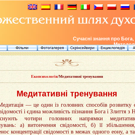
Сучасні знання про Бога,
Методоло
Екопсихологія
/Медитативнi тренування
Медитативнi тренування
Медитацiя — це один iз головних способiв розвитку 
вiдомостi і єдина можливiсть пiзнання Бога i Злиття з 
Iснують чотири головних напрямки медитатив
нувань: а) витончення свідомості, б) її збiльшення
енос концентрацiї свiдомостi в межах одного еону, а т