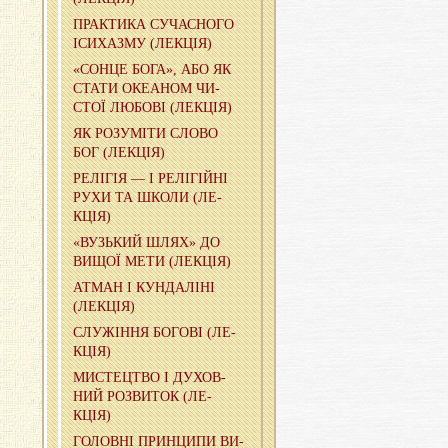
ПРА­КТИ­КА СУ­ЧА­СНО­ГО
ІСИ­ХА­ЗМУ (ЛЕ­КЦІЯ)
«СОНЦЕ БОГА», АБО ЯК
СТАТИ ОКЕ­А­НОМ ЧИ­
СТОЇ ЛЮ­БО­ВІ (ЛЕ­КЦІЯ)
ЯК РО­ЗУ­МІ­ТИ СЛОВО
БОГ (ЛЕ­КЦІЯ)
РЕ­ЛІ­ГІЯ — І РЕ­ЛІ­ГІЙ­НІ
РУХИ ТА ШКОЛИ (ЛЕ­
КЦІЯ)
«ВУЗЬ­КИЙ ШЛЯХ» ДО
ВИЩОЇ МЕТИ (ЛЕ­КЦІЯ)
АТМАН І КУН­ДА­ЛІ­НІ
(ЛЕ­КЦІЯ)
СЛУ­ЖІ­Н­НЯ БО­ГО­ВІ (ЛЕ­
КЦІЯ)
МИ­СТЕ­ЦТВО І ДУ­ХОВ­
НИЙ РОЗ­ВИ­ТОК (ЛЕ­
КЦІЯ)
ГО­ЛОВ­НІ ПРИН­ЦИ­ПИ ВИ­