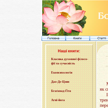
Наші книги:
Кла­си­ка ду­хов­ної фі­ло­со­
фії та су­ча­сність
Еко­пси­хо­ло­гія
Дао-Де-Цзин
як с
Бга­ґа­вад-Ґі­та
тре
Агні-йо­га
пер