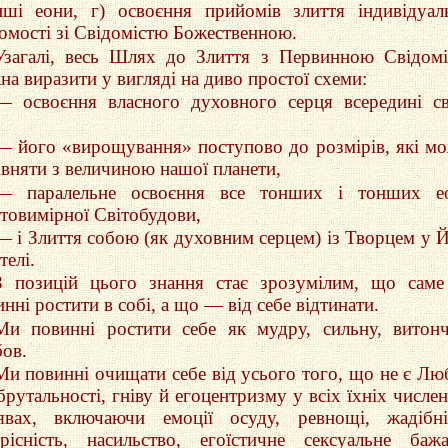
ншi еони, г) освоєння прийомiв злиття iндивiдуал
домостi зi Свiдомiстю Божественною.
Узагалi, весь Шлях до Злиття з Первинною Свiдом
на виразити у вигляді на диво простої схеми:
— освоєння власного духовного серця всерединi с
,
— його «вирощування» поступово до розмiрiв, які м
iвняти з величиною нашої планети,
— паралельне освоєння все тонших і тонших ео
атовимiрної Світобудови,
— i Злиття собою (як духовним серцем) iз Творцем у 
телi.
З позицiй цього знання стає зрозумілим, що сам
ннi ростити в собi, а що — вiд себе вiдтинати.
Ми повиннi ростити себе як мудру, сильну, витон
ов.
Ми повиннi очищати себе вiд усього того, що не є Лю
брутальностi, гнiву й егоцентризму у всiх їхнiх числе
явах, включаючи емоцiї осуду, ревнощi, жадiбнi
дрiснiсть, насильство, егоїстичне сексуальне баж