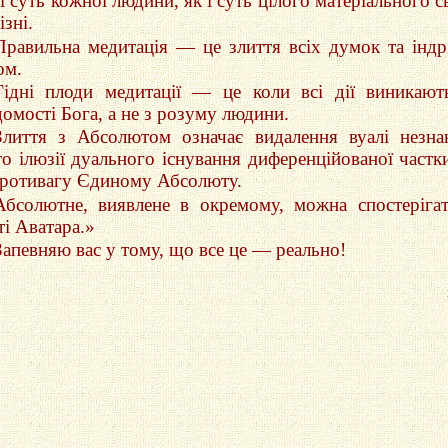
i суть кожної людини, як i суть цiлого матерiального св
знi.
Правильна медитацiя — це злиття всiх думок та індр
ом.
Гiднi плоди медитацiї — це коли всi дiї виникают
омостi Бога, а не з розуму людини.
Злиття з Абсолютом означає видалення вуалi незна
то iлюзiї дуального iснування диференцiйованої част
противагу Єдиному Абсолюту.
Абсолютне, виявлене в окремому, можна спостерiга
тi Аватара.»
Запевняю вас у тому, що все це — реально!