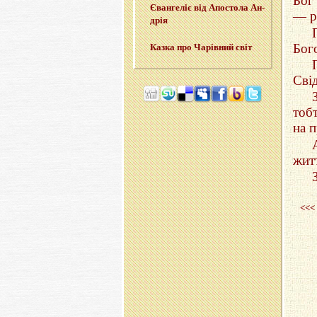
Бог 
Єван­ге­ліє від Апо­сто­ла Ан­
— рi
дрія
Бог
Казка про Ча­рів­ний світ
Свiд
тоб
на 
жит
<<<