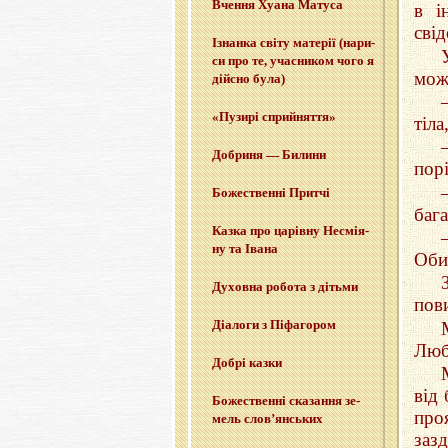
Вче­н­ня Хуана Ма­ту­са
в i
свi
Ізнан­ка світу ма­те­рії (на­ри­
си про те, уча­сни­ком чого я
мож
дій­сно була)
«Пу­зи­рі сприйня­т­тя»
тіла
До­бри­ня — Би­ли­ни
пор
Бо­же­ствен­ні При­тчі
баг
Казка про ца­рів­ну Не­смі­я­
ну та Івана
Оби
Ду­хов­на ро­бо­та з ді­тьми
пови
Діа­ло­ги з Пі­фа­го­ром
Люб
Добрі казки
вiд 
Бо­же­ствен­ні ска­за­н­ня зе­
про
мель слов’­ян­ських
заз