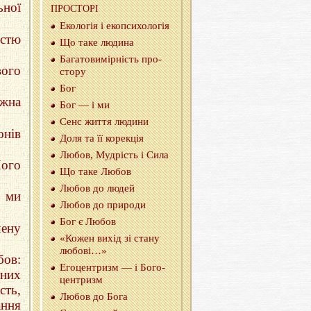
ьної
ПРО­СТО­РI
Еко­ло­гія і еко­пси­хо­ло­гія
iстю
Що таке лю­ди­на
Ба­га­то­ви­мiр­нiсть про­
вого
сто­ру
Бог
ожна
Бог — i ми
Сенс життя лю­ди­ни
нів
Доля та її ко­ре­кція
Любов, Му­дрiсть i Сила
Його
Що таке Любов
Любов до людей
е ми
Любов до при­ро­ди
Бог є Любов
чену
«Кожен вихiд зi стану
лю­бо­вi…»
бов:
Его­цен­тризм — i Бо­го­
нних
цен­тризм
сть,
Любов до Бога
ання