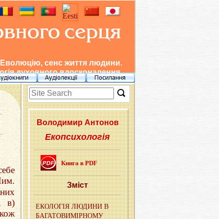
 Еволюцію, сенс життя людини.
гія духовного вдосконалення.
Во­ло­ди­мир Ан­то­нов
Екопсихологія
Книга в PDF
себе
Ним.
Зміст
них
, в)
ЕКО­ЛО­ГIЯ ЛЮ­ДИ­НИ В
акож
БА­ГА­ТО­ВИ­МIР­НО­МУ