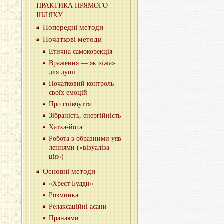
ПРА­КТИ­КА ПРЯ­МО­ГО
ШЛЯХУ
По­пе­ре­дні ме­то­ди
По­ча­тко­ві ме­то­ди
Ети­чна са­мо­ко­ре­кція
Вра­же­н­ня — як «їжа»
для душі
По­ча­тко­вий кон­троль
своїх емо­цій
Про спів­чу­т­тя
Зі­бра­ність, енер­гій­ність
Ха­тха-йо­га
Ро­бо­та з обра­зни­ми уяв­
ле­н­ня­ми («ві­зу­а­лі­за­
ція»)
Основ­ні ме­то­ди
«Хрест Будди»
Роз­мин­ка
Ре­ла­кса­цій­ні асани
Пра­на­я­ми