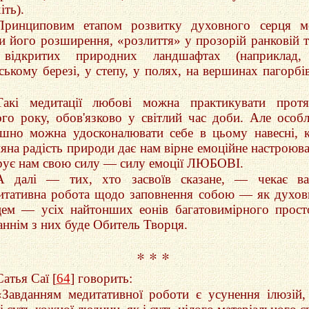
iть).
Принциповим етапом розвитку духовного серця м
ти його розширення, «розлиття» у прозорiй ранковiй 
вiдкритих природних ландшафтах (наприклад,
ському березi, у степу, у полях, на вершинах пагорбі
Такi медитацiї любовi можна практикувати прот
ого року, обов'язково у свiтлий час доби. Але особ
iшно можна удосконалювати себе в цьому навеснi, 
няна радiсть природи дає нам вiрне емоцiйне настроюв
арує нам свою силу — силу емоцiї ЛЮБОВІ.
А далi — тих, хто засвоїв сказане, — чекає ва
итативна робота щодо заповнення собою — як духо
цем — усiх найтонших еонів багатовимiрного прост
аннiм з них буде Обитель Творця.
* * *
Сатья Саї [
64
] говорить:
«Завданням медитативної роботи є усунення iлюзiй