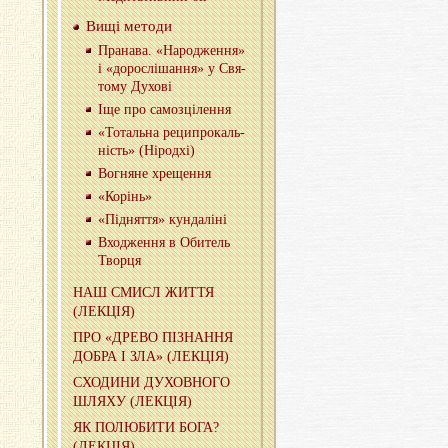
Вищі ме­то­ди
Пра­на­ва. «На­ро­дже­н­ня»
і «до­ро­слі­ша­н­ня» у Свя­
то­му Ду­хо­ві
Іще про са­моз­ці­ле­н­ня
«То­таль­на ре­ци­про­каль­
ність» (Ні­род­хі)
Во­гня­не хре­ще­н­ня
«Ко­рінь»
«Під­ня­т­тя» кун­да­лі­ні
Вхо­дже­н­ня в Оби­тель
Твор­ця
НАШ СМИСЛ ЖИТТЯ
(ЛЕ­КЦІЯ)
ПРО «ДРЕВО ПІ­ЗНА­Н­НЯ
ДОБРА І ЗЛА» (ЛЕ­КЦІЯ)
СХО­ДИ­НИ ДУ­ХОВ­НО­ГО
ШЛЯХУ (ЛЕ­КЦІЯ)
ЯК ПО­ЛЮ­БИ­ТИ БОГА?
(ЛЕ­КЦІЯ)