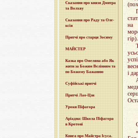
Ска­за­н­ня про князя Дми­тра
(пох
та Вол­хву
ста
Ска­за­н­ня про Раду та Оле­
на 
ксія
мор
При­тчі про стар­ця Зо­си­му
гiр).
МАЙ­СТЕР
усь
усп
Казка про Оме­ля­на або Як
вес
жити за Божим Ве­лі­н­ням та
по Бо­жо­му Ба­жан­ню
i д
Су­фій­ські при­тчі
мед
сер
При­тчі Лао-Цзи
Ост
Уроки Пі­фа­го­ра
Арі­а­дна: Школа Пі­фа­го­ра
в Кро­то­ні
Книга про Май­стра Ісуса.