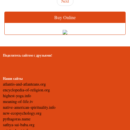
Next
Buy Online
Поделитесь сайтом с друзьями!
Наши сайты
atlantis-and-atlanteans.org
encyclopedia-of-religion.org
highest-yoga.info
meaning-of-life.tv
native-american-spirituality.info
new-ecopsychology.org
pythagoras.name
sathya-sai-baba.org