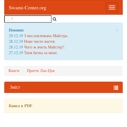
Swami-Center.org
Toggle
navigatio
×
Новини:
29.12.19
З висловлювань Майстра
.
28.12.19
Нове чисте життя
.
28.12.19
Чого ж вчить Майстер?
.
27.12.19
Твоя битва за мене
.
Книги
Притчі Лао-Цзи
Зміст
Книга в PDF
.