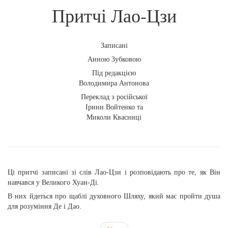
Притчі Лао-Цзи
Записані
Анною Зубковою
Під редакцією
Володимира Антонова
Переклад з російської
Ірини Войтенко та
Миколи Квасниці
Ці притчі записані зі слів Лао-Цзи і розповідають про те, як Він
навчався у Великого Хуан-Ді.
В них йдеться про щаблі духовного Шляху, який має пройти душа
для розуміння Де і Дао.