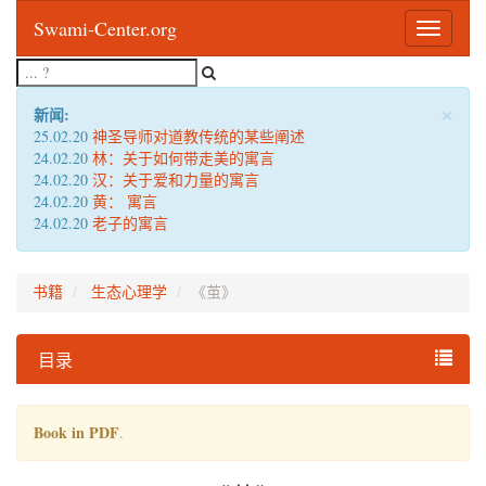
Swami-Center.org
Toggle
navigatio
×
新闻:
25.02.20
神圣导师对道教传统的某些阐述
24.02.20
林：关于如何带走美的寓言
24.02.20
汉：关于爱和力量的寓言
24.02.20
黄： 寓言
24.02.20
老子的寓言
书籍
生态心理学
《茧》
目录
Book in PDF
.