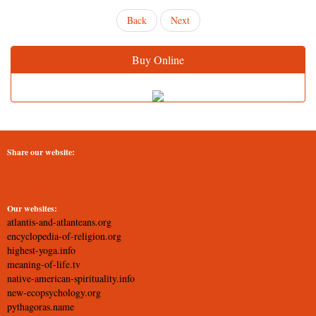
Back
Next
Buy Online
Share our website:
Our websites:
atlantis-and-atlanteans.org
encyclopedia-of-religion.org
highest-yoga.info
meaning-of-life.tv
native-american-spirituality.info
new-ecopsychology.org
pythagoras.name