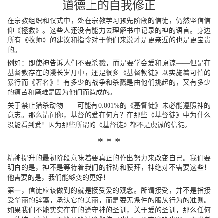
道德上的自我修正
在宗教组织和仪式中，处在宗教学习预先阶段的信徒，仍然坚信信
仰《拯救》。这些人还没有能力去理解书中记录的神的语言。身边
所有《牧师》的建议和指令对于他们来说才是更亲近的也是更宝贵
的。
例如：即使神告诉人们不要杀戮，而是要学会爱和原谅——但是在
基督教存在的漫长岁月中，还是很多《基督教徒》以实施着可怕的
暴行而《著名》！有多少的战争和杀戮是由他们挑起的，又有多少
的痛苦和磨难是因为他们而造成的。
关于禁止猎杀动物——可能有0.001%的《基督徒》未必能遵照神的
意志。那么请问你，基督的爱在何方？在那些《基督徒》中为什么
没能看到爱！因为那些所谓的《基督徒》都不是虔诚的信徒。
* * *
精神提升的最初阶段意味着要真正的作出努力来改变自己。我们要
明白的是，神不是等待着我们的祈祷和膜拜，神绝对不需要这些！
他需要的是，我们能够变的更好！
第一，信徒应该做到的就是接受爱的观念。所谓接受，并不是指接
受华丽的辞藻，承认它的美丽，而是要无条件的服从行为的准则。
如果我们不能实实在在的遵守神的圣训，关于爱的圣训，那么任何