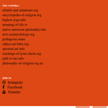
Our websites:
atlantis-and-atlanteans.org
encyclopedia-of-religion.org
highest-yoga.info
meaning-of-life.tv
native-american-spirituality.info
new-ecopsychology.org
pythagoras.name
sathya-sai-baba.org
spiritual-art.info
teachings-of-jesus-christ.org
path-to-tao.info
philosophy-of-religion.org.ua
Join us
Instagram
Facebook
Youtube