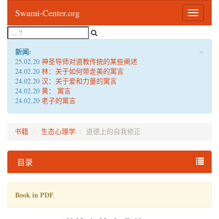
Swami-Center.org
Toggle
navigatio
×
新闻:
25.02.20
神圣导师对道教传统的某些阐述
24.02.20
林：关于如何带走美的寓言
24.02.20
汉：关于爱和力量的寓言
24.02.20
黄： 寓言
24.02.20
老子的寓言
书籍
生态心理学
道德上的自我修正
目录
Book in PDF
.