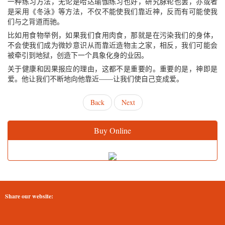
一种练习方法，无论是哈达瑜伽练习也好，研究脉轮也罢，亦或者
是采用《冬泳》等方法，不仅不能使我们靠近神，反而有可能使我
们与之背道而驰。
比如用食物举例，如果我们食用肉食，那就是在污染我们的身体，
不会使我们成为微妙意识从而靠近造物主之家，相反，我们可能会
被牵引到地狱，创造下一个具象化身的业因。
关于健康和因果报应的理由，这都不是重要的。重要的是，神即是
爱。他让我们不断地向他靠近——让我们使自己变成爱。
Back
Next
Buy Online
Share our website: