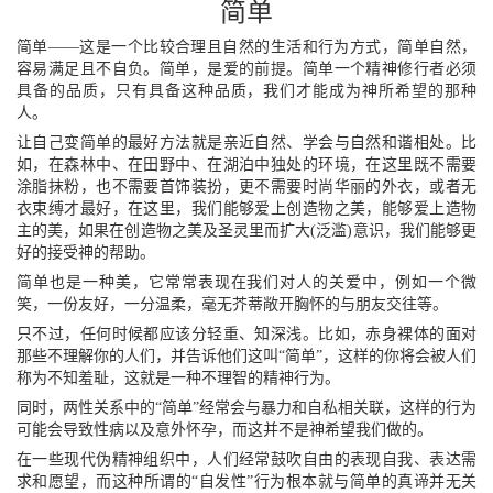
简单
简单——这是一个比较合理且自然的生活和行为方式，简单自然，
容易满足且不自负。简单，是爱的前提。简单一个精神修行者必须
具备的品质，只有具备这种品质，我们才能成为神所希望的那种
人。
让自己变简单的最好方法就是亲近自然、学会与自然和谐相处。比
如，在森林中、在田野中、在湖泊中独处的环境，在这里既不需要
涂脂抹粉，也不需要首饰装扮，更不需要时尚华丽的外衣，或者无
衣束缚才最好，在这里，我们能够爱上创造物之美，能够爱上造物
主的美，如果在创造物之美及圣灵里而扩大(泛滥)意识，我们能够更
好的接受神的帮助。
简单也是一种美，它常常表现在我们对人的关爱中，例如一个微
笑，一份友好，一分温柔，毫无芥蒂敞开胸怀的与朋友交往等。
只不过，任何时候都应该分轻重、知深浅。比如，赤身裸体的面对
那些不理解你的人们，并告诉他们这叫“简单”，这样的你将会被人们
称为不知羞耻，这就是一种不理智的精神行为。
同时，两性关系中的“简单”经常会与暴力和自私相关联，这样的行为
可能会导致性病以及意外怀孕，而这并不是神希望我们做的。
在一些现代伪精神组织中，人们经常鼓吹自由的表现自我、表达需
求和愿望，而这种所谓的“自发性”行为根本就与简单的真谛并无关