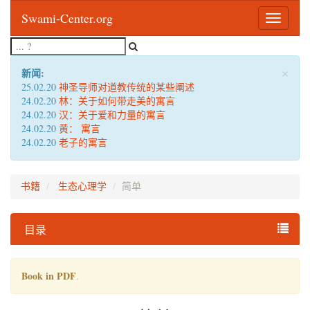
Swami-Center.org
Toggle
navigatio
×
新闻:
25.02.20
神圣导师对道教传统的某些阐述
24.02.20
林：关于如何带走美的寓言
24.02.20
汉：关于爱和力量的寓言
24.02.20
黄： 寓言
24.02.20
老子的寓言
书籍
生态心理学
简单
目录
Book in PDF
.