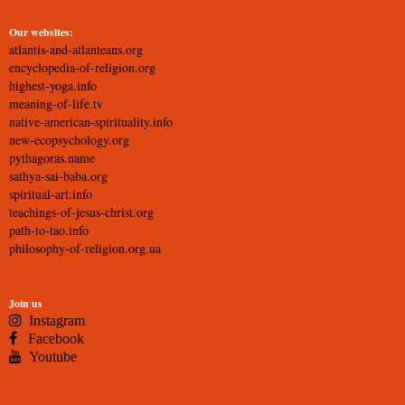
Our websites:
atlantis-and-atlanteans.org
encyclopedia-of-religion.org
highest-yoga.info
meaning-of-life.tv
native-american-spirituality.info
new-ecopsychology.org
pythagoras.name
sathya-sai-baba.org
spiritual-art.info
teachings-of-jesus-christ.org
path-to-tao.info
philosophy-of-religion.org.ua
Join us
Instagram
Facebook
Youtube