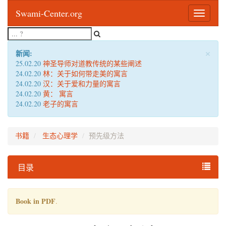
Swami-Center.org
Toggle
navigatio
×
新闻:
25.02.20
神圣导师对道教传统的某些阐述
24.02.20
林：关于如何带走美的寓言
24.02.20
汉：关于爱和力量的寓言
24.02.20
黄： 寓言
24.02.20
老子的寓言
书籍
生态心理学
预先级方法
目录
Book in PDF
.