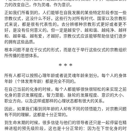
力的改变自己，作为灵魂、作为意识。
正如我们所看到的，人们能够在自我发展的某些特定阶段参加一些
宗教仪式，这没什么不好。这些行为对所有时代、国家以及宗教形
式来说，都是很有代表性的。去分辨哪种宗教形式更好或者更不
好，是没有任何意义的。但一定是越安宁、越和谐、越纯净、越祥
和、越幸福、越有爱，才越好。宗教仪式应该能够帮助信徒们逐步
的拥有这些品质。
根本问题不是在于仪式的形式，而是在于举行这些仪式的宗教组织
所传播的思想体系。
* * *
所有人都可以按照心理年龄或者说灵魂年龄来划分。每个人的身体
年龄（个体发育年龄）都是完全不同的。
在自己当前的化身的时候，每个人都能够很快很轻松的来实现之前
化身的意识发展程度。智力潜能、脉轮的发展程度、意识的大小、
职业方向，以及这样或那样的心理状态都有很大的关系。
因此，如果我们看到同年龄的人却有不同的领悟能力，对宗教问题
有不同的理解，这都是十分正常的。
到生命末期的时候，很多信徒与他们的领导者还只是一起停留在精
神进程的预先级阶段，这也是十分正常的：因为在下世化身的时