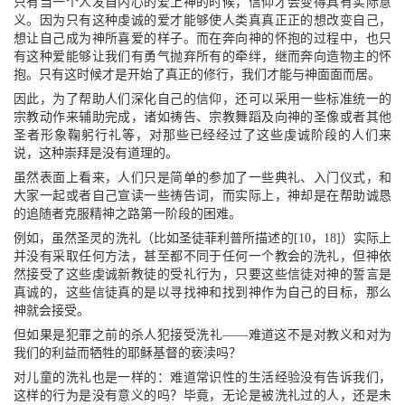
只有当一个人发自内心的爱上神的时候，信仰才会变得具有实际意
义。因为只有这种虔诚的爱才能够使人类真真正正的想改变自己，
想让自己成为神所喜爱的样子。而在奔向神的怀抱的过程中，也只
有这种爱能够让我们有勇气抛弃所有的牵绊，继而奔向造物主的怀
抱。只有这时候才是开始了真正的修行，我们才能与神面面而居。
因此，为了帮助人们深化自己的信仰，还可以采用一些标准统一的
宗教动作来辅助完成，诸如祷告、宗教舞蹈及向神的圣像或者其他
圣者形象鞠躬行礼等，对那些已经经过了这些虔诚阶段的人们来
说，这种崇拜是没有道理的。
虽然表面上看来，人们只是简单的参加了一些典礼、入门仪式，和
大家一起或者自己宣读一些祷告词，而实际上，神却是在帮助诚恳
的追随者克服精神之路第一阶段的困难。
例如，虽然圣灵的洗礼（比如圣徒菲利普所描述的[10，18]）实际上
并没有采取任何方法，甚至都不同于任何一个教会的洗礼，但神依
然接受了这些虔诚新教徒的受礼行为，只要这些信徒对神的誓言是
真诚的，这些信徒真的是以寻找神和找到神作为自己的目标，那么
神就会接受。
但如果是犯罪之前的杀人犯接受洗礼——难道这不是对教义和对为
我们的利益而牺牲的耶稣基督的亵渎吗？
对儿童的洗礼也是一样的：难道常识性的生活经验没有告诉我们，
这样的行为是没有意义的吗？毕竟，无论是被洗礼过的人，还是未