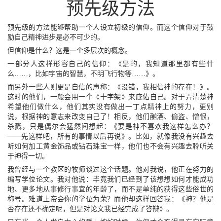
预先级方法
预先级的方法能够帮助一个人设立初级的信仰。而这个信仰对于鼓
励自己精神进步是必不可少的。
但信仰是什么？这是一个多层次的概念。
一部分人这样形容自己的信仰：《是的，我知道那里都有些什
么……，比如宇宙的智慧，不明飞行物等……》。
而另外一些人则更是自信的声称：《没错，我相信神的存在！》。
这时的他们，一般会用一个《十字架》来庇佑自己。对于弄清楚神
希望他们做什么，他们其实没有做出一丁点精神上的努力，更别
说，根据神的意志来改变自己了！相反，他们酗酒、偷盗、憎恨，
杀戮，只是偶尔会猛然间想起：《要是神不喜欢我这样怎么办？
——先这样吧，所有的事情以后再说》。比如，就像我没有兴趣去
听如何加工黄金饰品或钻石珠宝一样，他们也不会有兴趣去聆听关
于神得一切。
我曾经与一个教区的牧师谈过这个话题。他对我说，他正在努力的
编写学位论文。我对他说：毕竟我们已经到了该想想如何才能成功
地、更多地从事修行事宜的年龄了，而不是单纯的获得这些俗世的
称号。难道上帝会你的学位为荣？而他却这样回答我：《神？他是
否存在还不确定呢，但是对论文我已经完成了答辩》。