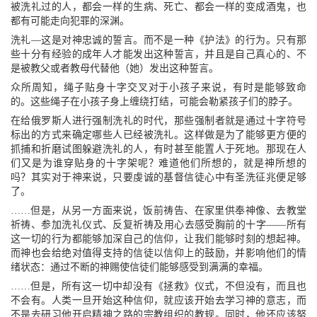
被洗礼过的人，都会一样的生病、死亡、都会一样的变成酒鬼，也
都有可能走向犯罪的深渊。
洗礼—这是对神忠诚的誓言。而不是一种《护法》的行为。只有那
些十分有经验的成年人才能发出这种誓言，并且是自己真心的、不
是被教父或者教母代替他（她）发出这种誓言。
众所周知，绳子贴身十字交叉对于小孩子来说，有时是能够致命
的。这些绳子在小孩子身上缠绕打结，可能会勒紧孩子们的脖子。
在给俄罗斯人进行强制洗礼的时代，那些强制者就是通过十字符号
标出的方式来确定哪些人已经被洗礼。这样做是为了能够更方便的
抓捕和折磨试图躲避洗礼的人，有时甚至能置人于死地。那现在人
们又是为谁穿贴身的十字架呢？难道他们所想的，就是神所想的
吗？其实对于神来说，只要虔诚的基督信徒心中有圣洗征兆便足够
了。
……但是，从另一方面来说，饭前祷告、在家里供奉神像、去教堂
祈祷、参加洗礼仪式、反复祈祷及用心去感受胸前的十字——所有
这一切的行为都能够加深自己的信仰，让我们能够时刻的想起神。
而神也会给绝对值得支持的信徒以信仰上的鼓励，并影响他们的情
绪状态：通过不断的神赐使信徒们能够感受到满满的幸福。
……但是，所有这一切中却没有《拯救》仪式，不但没有，而且也
不会有。人类一旦开始这种信仰，就应该开始去学习神的意志，而
不是去研习他开启精神之路的宗教组织的教规。同时，他还应该努