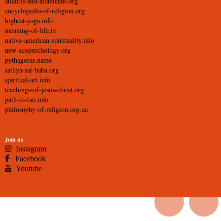
atlantis-and-atlanteans.org
encyclopedia-of-religion.org
highest-yoga.info
meaning-of-life.tv
native-american-spirituality.info
new-ecopsychology.org
pythagoras.name
sathya-sai-baba.org
spiritual-art.info
teachings-of-jesus-christ.org
path-to-tao.info
philosophy-of-religion.org.ua
Join us
Instagram
Facebook
Youtube