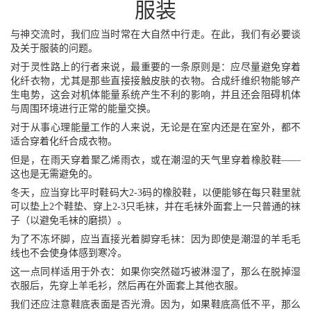
服装
与神交流时，我们应当时常在大自然中行走。在此，我们有必要谈
及关于服装的问题。
对于灵性路上的行者来说，最重要的一条原则是：应尽量避免穿着
化纤衣物，尤其是那些直接接触皮肤的衣物。合成纤维织物能够产
生电势，这会对机体能量系统产生不利的影响，并且还会阻碍机体
与周围环境进行正常的能量交换。
对于从事心理能量工作的人来说，无论是在室内还是在室外，都不
适合穿着化纤合成衣物。
但是，在雨天穿着聚乙烯雨衣，或在潮湿的天气里穿着橡胶鞋——
这也是无需避免的。
冬天，应当穿比平时鞋码大2-3码的橡胶鞋，以便能够在每只鞋里就
可以垫上2个鞋垫、穿上2-3只毛袜，并在毛袜外面套上一只普通的袜
子（以避免毛袜的磨损）。
为了不冻坏脚，应当直接光着脚穿毛袜：因为即使是潮湿的羊毛毛
线也不会使身体感到寒冷。
这一点同样适用于外衣：如果你突然碰巧被淋湿了，那么在脱掉湿
衣服后，先穿上羊毛衫，然后再在外面套上其他衣服。
我们还应注意鞋底表面是否光滑。因为，如果鞋底高低不平，那么