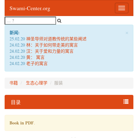
Swami-Center.org
Toggle
navigatio
×
新闻:
25.02.20
神圣导师对道教传统的某些阐述
24.02.20
林：关于如何带走美的寓言
24.02.20
汉：关于爱和力量的寓言
24.02.20
黄： 寓言
24.02.20
老子的寓言
书籍
生态心理学
服装
目录
Book in PDF
.