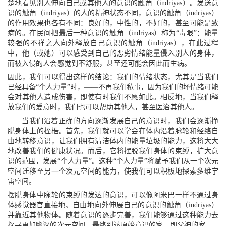
楚地看见别人伸向自己或其他人的意识的触角（indriyas）。发送意
识的触角（indriyas）的人的精神状态不同，意识的触角（indriyas）
的作用效果也各有不同：良好的，中性的，不好的，甚至可能是致
病的。在民间把最后一种意识的触角（indriyas）称为“毒眼”：能量
较强的不祥之人向外释放自己意识的触角（indriyas），在此过程
中，他（或她）可以感受到自己的恶劣情绪能量侵入别人的身体，
而被入侵的人会感觉到不舒服，甚至还可能会因此而生病。
因此，我们可以得出这样的结论：我们的情绪状态，尤其是当我们
已经具备“个人力量”时，——不再我们私事，因为我们的坏情绪可能
会对其他人造成伤害，即使有时我们不愿如此。相反地，当我们释
放我们的爱意时，我们也可以帮助其他人，甚至医治其他人。
……当我们沿着正确的方向逐渐发展自己的意识时，我们会逐渐挣
脱身体上的桎梏。首先，我们就可以学会在体内沿着脉轮和经络自
由地转移意识，让我们拥有清洁体内的能量垃圾的能力，这将大大
地改善我们的健康状况。而后，它将摆脱我们身体的束缚，扩大意
识的范围，发展“个人力量”。这种“个人力量”将赋予我们从一个次元
空间迁移至另一个次元空间的能力，使我们可以积极地探索多维宇
宙空间。
摆脱身体中脉轮的束缚的发达的意识，可以像阿米巴一样不通过身
体感觉器官直接地、自由地向外伸展自己的意识的触角（indriyas）
并靠近其他物体。随着意识的逐步完善，我们能够通过这种能力去
探寻更加幽深的次元空间，最终到达原始意识的家，即父神的家。