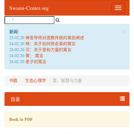
Swami-Center.org
Toggle
navigatio
×
新闻:
25.02.20
神圣导师对道教传统的某些阐述
24.02.20
林：关于如何带走美的寓言
24.02.20
汉：关于爱和力量的寓言
24.02.20
黄： 寓言
24.02.20
老子的寓言
书籍
生态心理学
爱、智慧与力量
目录
Book in PDF
.