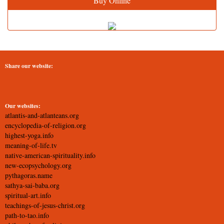
Buy Online
Share our website:
Our websites:
atlantis-and-atlanteans.org
encyclopedia-of-religion.org
highest-yoga.info
meaning-of-life.tv
native-american-spirituality.info
new-ecopsychology.org
pythagoras.name
sathya-sai-baba.org
spiritual-art.info
teachings-of-jesus-christ.org
path-to-tao.info