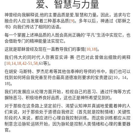
爱、智慧与力量
神曾经向我解释说,他的主要品质是爱,智慧和力量。因此，追求与它
融合的人应当发展着三种基本品质[
9
]。多年以后，神通过《耶稣之
书》向我们传达了相同的话语。
每一个掌握上述神品质的人既会高尚正确的“平凡”生活中实现它，也
会借助专门的精神能量法实现它。
这就是耶稣曾经及现在一直教导我们的事情[
10
,
18
]。
我们伟大的同时代人弥赛亚实谛·赛·巴巴对此曾做出细致的阐释
[
10
,
14
,
18
,
42
-
51
,
58
,61等]。
在胡安·马斯特、罗杰尼希等其他信奉神的导师的书中，我们也可以
找到如何将自我完善至符合最高道德准则要求的宝贵建议[10，14，
18]。
我们的发展应从伦理方面开始，检视自己的恶习、通过忏悔等方式
摒除恶习、积极培养良好品质，这也正是神所希望见到的。
对于那些在这条路上坚定前行、渴望认知神并真诚地爱戴着神的人
们来说，对于那些处于道德自我修正（首先就是控制情绪）关键性
阶段的人来说，都应进行心理自我控制训练。而这些训练都应从控
制意念沿脉轮运转开始，因为脉轮是控制人类情绪和心理的重要器
官。