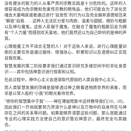
没有健全的智力的人从事严肃的宗教实践是十分危险的。这样的人
很容易成为伪宗教和危害性宗教的牺牲品，他们可能会为了进化灵
魂去大量喝尿或者通过进行“自发性”的行为以及完全摒弃道德规范来
“解放”自我……这种人无法区分爱与肉欲、温柔与甜腻、微妙与粗鄙
以及神与魔鬼。这些人臣服于魔鬼，在融合了魔鬼的粗鄙后会为拥
有“个人力量”而感到欢天喜地，他们竟然还以为自己聆听的是神的声
音。
心理能量工作不适合无慧的人！对于这些人来说，进行心理能量训
练的主要任务是通过服侍、增强信心、积累知识以及道德纠正实现
自我完善。
智慧发展的第二阶段要求我们通过意识研究多维空间中的非化身意
识——其中包括神意识进行探索和认知。
在此过程中，神中心主义会逐渐取代原始的人类自我中心主义。
而人类智慧发展的顶峰是能够透过神之眼看透物质世界的表象，而
非是以常人般的“小我”的眼光看待世界。
“将你的智慧集中于我”——神在薄伽梵歌中这样教导我们[10，18]，
因此我们一开始就要努力弄清什么是神以及万物中的自身所在与神
存在之间的关系等问题。如果能够弄清楚这些问题，那么就能通过
专业的心理实践方法使自己的意识靠近神意识，最终完全与其融
合。