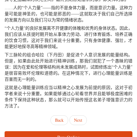
……人的“个人力量”——指的不是身体力量，而是意识力量。这种力
量可能是神圣的，也可能是邪恶的——这就取决于我们自己所选择
的发展方向以及我们习以为常的情绪状态。
“个人力量”的良好发展离不开健康的体魄和优秀的身体状态。因此，
我们应该从孩提时期开始从事体力劳动、进行体育锻炼、培养正确
的饮食习惯，这对于我们来说十分重要。只有身体健康、强壮，才
能更好地探寻高等精神领域。
下三脉轮的组合哈拉（下丹田）是促进个人意识发展的能量结构。
但是，如果由此处开始进行精神训练，那我们就犯了一个愚昧的错
误：因为在爱和伦理等结构尚未发展成熟时，试图修炼出“个人力量”
是很容易败坏伦理和道德的。在这种情况下，进行心理能量训练是
百害而无一利的。
这就是心理能量训练应当以精神之心发展为前提的原因，这对于初
学者来说十分重要。如果能够通过心轮看世界并且能够极度困难的
条件下保持这种状态，那么就可以开始传授这名弟子增强意识力的
方法了。
Back
Next