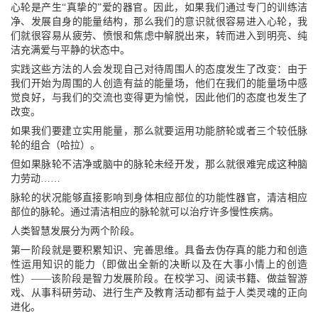
心轮是产生“真挚的”爱的器官。因此，如果我们通过专门的训练洁
净、发展自身的能量结构，那么我们的意识就很容易进入心轮，我
们就很容易从疲劳、愤恨和焦虑中解脱出来，转而进入到明亮、纯
洁充满爱与平静的状态中。
实践这些方法的人会发现自己对待周围人的态度发生了改变：由于
我们开始为周围的人创造有益的能量场，他们在我们的能量场中感
觉良好，与我们的交流也变得更为愉悦，因此他们的态度也发生了
改变。
如果我们要建立实用能量，那么就要运用功能脐轮或者三个较低脉
轮的组合（哈拉）。
但如果脉轮不洁净或脑中的脉轮未经开发，那么就很难完成这种脑
力劳动……
脉轮的状况能够直接影响到身体相应部位的功能性器官，清洁相应
部位的脉轮。通过清洁相应的脉轮就可以治疗许多慢性疾病。
人类智慧发展分为两个阶段。
第一阶段就是要积累知识、完善思维。具备去伪存真的能力和创造
性运用知识的能力（即做出全新的决断以及在大事小情上的创造
性）——该阶段是智力发展阶段。在校学习、阅读书籍、做益智游
戏、从事科研劳动、进行生产及教育活动都有益于人类灵魂的正向
进化。