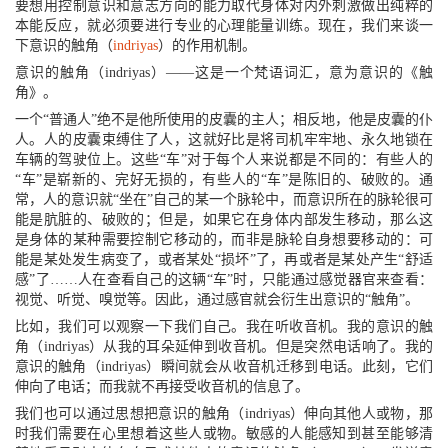
要想用控制意识和意志方向的能力取代身体对内外刺激做出纯粹的
本能反应，就必须要进行专业的心理能量训练。现在，我们来谈一
下意识的触角（
indriyas
）的作用机制。
意识的触角（indriyas）——这是一个梵语词汇，意为意识的《触
角》。
一个“普通人”绝不是他所使用的皮囊的主人；相反地，他是皮囊的仆
人。人的皮囊束缚住了人，这就好比是将司机牢牢地、永久地锁在
车辆的驾驶位上。这些“车”对于每个人来说都是不同的：有些人的
“车”是崭新的、完好无损的，有些人的“车”是陈旧的、破败的。通
常，人的意识就“坐在”自己的某一个脉轮中，而意识所在的脉轮很可
能是肮脏的、破败的；但是，如果它在身体内部发生移动，那么这
是身体的某种需要控制它移动的，而非是脉轮自身想要移动的：可
能是某处发生病变了，或者某处“损坏”了，再或者是某处产生“舒适
感”了……人在查看自己的这辆“车”时，只能通过感觉器官来查看：
视觉、听觉、嗅觉等。因此，通过感官就会衍生出意识的“触角”。
比如，我们可以观察一下我们自己。我在听收音机。我的意识的触
角（indriyas）从我的耳朵延伸到收音机。但是突然电话响了。我的
意识的触角（indriyas）瞬间就会从收音机迁移到电话。此刻，它们
伸向了电话；而我就不再接受收音机的信息了。
我们也可以通过思想把意识的触角（indriyas）伸向其他人或物，那
时我们需要在心里想着这些人或物。敏感的人能感知到甚至能够清