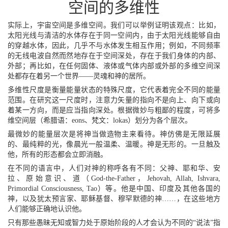
空间的多维性
实际上，宇宙空间是多维空间。我们可以举例证明该观点：比如，
太阳光线与清洁的水体存在于同一空间内，由于太阳光线能够自由
的穿越水体，因此，几乎不与水体发生相互作用；例如，不同频率
的无线电波自然而然地存在于空间深处，存在于我们身体的内部、
外部；再比如，在任何固体、液体或气体内部或外部的多维空间深
处都存在着另一个世界——灵魂和神的居所。
多维性尺度是衡量能量状态的特殊尺度，它代表着完全不同的能量
范围。在研究这一尺度时，注意力矢量的指向不是向上、向下或向
着某一方向，而是应当指向深处。根据微妙与粗鄙的程度，可将多
维空间层（希腊语：eons、梵文：lokas）划分为各个层次。
最微妙的能量层次是将神当做造物主来看待。神仿佛是无限延展
的、最纯粹的光，像晨光一般温柔、温暖。神是无形的。一旦触及
他，所有的形态都会立即消融。
在不同的语言中，人们对神的称呼各有不同：父神、耶和华、安
拉、原始意识、道（God-the-Father，Jehovah, Allah, Ishvara,
Primordial Consciousness, Tao）等。他是中国、印度及其他各国的
神，以及犹太预言家、耶稣基督、穆罕默德的神……，在这些地方
人们能够正确地认识他。
只有那些愚昧无知或智力处于原始阶段的人才会认为不同的“说法”指