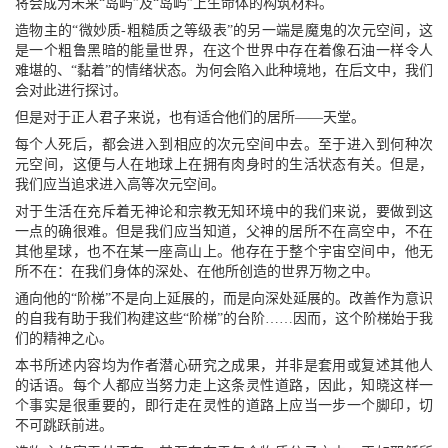
将会成为未来“岛屿”及“岛屿”上生命体的构筑材料。
造物主的“微妙质-粗糙质之等级表”的另一端是魔鬼的次元空间，这
是一个粗鲁黑暗的能量世界，在这个世界中存在着像石油一样令人
难堪的、“黏着”的情绪状态。为何会陷入此种境地，在后文中，我们
会对此进行探讨。
但是对于正人君子来说，也有适合他们的居所——天堂。
每个人死后，都会进入到相应的次元空间中去。至于进入到何种次
元空间，这便与人在地球上在拥有肉身时的生活状态有关。但是，
我们应当追求进入高等次元空间。
对于生活在充斥着无神论和宗教无知环境中的我们来说，要做到这
一点的确很难。但是我们应当知道，父神的居所不在高空中，不在
其他星球，也不在某一座高山上。他存在于整个宇宙空间中，他无
所不在：在我们身体的深处、在他所创造的世界万物之中。
通向他的“阶梯”不是向上延展的，而是向深处延展的。改善作为意识
的自我有助于我们构建这些“阶梯”的台阶……因而，这个阶梯始于我
们的精神之心。
本书所述内容均为作者潜心研究之成果，并非是套用或复述其他人
的话语。每个人都应当努力走上这条灵性道路，因此，知晓这样一
个事实是很重要的，即行走在灵性的道路上应当一步一个脚印，切
不可跳跃前进。