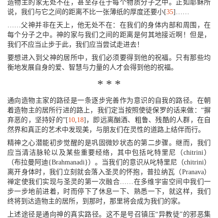
造物主的家无处不在，甚至存在于每个物质分子之中。正如耶稣所
说，我们与它之间的距离不比一张薄纸的厚度还要小[
35
]……
……父神并非在天上，他无处不在：在我们的身体内部和周围，在
每个分子之中。神的家与我们之间的距离是何其地接近啊！但是，
我们不应当止步于此，我们应当尝试走进去！
要想进入到父神的居所中，我们必须要得到他的祝福。只有那些均
衡地发展自身的爱、智慧与力量的人才会得到他的祝福。
* * *
通向造物主家的路径是一条逐步完善作为意识的自我的路径。在朝
着造物主的居所行进的路上，我们定当按照使徒保罗的话来做：“摒
弃恶的，坚持好的”[
10
,
18
]，即远离酗酒、粗鲁、残酷的人群，在自
然界和真正的艺术中发现美，与朋友们在灵性的道路上结伴而行。
精神之心潜能初步觉醒的是巩固微妙状态的第二步骤。继而，我们
应当清洁脉轮以及某些重要经络，其中包括叱特里尼（chitrini）
（布拉曼阿迪{Brahmanadi}）。当我们的意识从叱特里尼（chitrini）
离开身体时，我们立刻就会落入圣灵的怀抱，普拉纳瓦（Pranava）
禅定使我们实现与圣灵的第一次融合……在多维宇宙空间中我们一
步一步地前进着，时而停下了休息一下、熟悉一下，就这样，我们
终将到达造物主的居所，到那时，那里将会成为我们的家。
上述途径是通向神的真实路径。这不是号召镇压“异教徒”的邪恶集