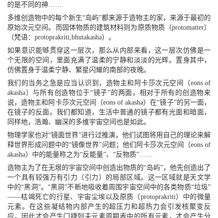
的是不同的神……
多维创造物中的每个新生“岛屿”都来源于造物主的家，来源于最初的
原始次元空间。而固体物质的建筑材料则为原质物质（protomatter）
（梵语：protoprakriti,bhutakasha）。
如果意识能够贯穿这一层次，那么从内部来看，这一层次仿佛是一
个无限的空间，里面充满了温柔的宁静和淡淡的光辉。置身其中，
仿佛置身于温柔宁静、繁星闪耀的南部的夜晚。
我们的当务之急是应当认识到，造物主和阿卡莎次元空间（eons of
akasha）与所有创造物位于“镜子”的两面，相对于所有的创造物来
说，造物主和阿卡莎次元空间（eons of akasha）在“镜子”的另一面，
在镜子的反面。我们都知道，生活中普通的镜子都有光面和暗面，
同样地，浩瀚、幽深的多维宇宙空间也是如此。
物理学家也对“镜面世界”进行过推演，他们试图将用自己的理论来解
释世界形成问题中的“镜像世界”问题；他们阿卡莎次元空间（eons of
akasha）中的能量称之为“反能量”、“反物质”……
造物主为了在无垠的宇宙空间中创造出物质的“岛屿”，他先创造出了
一个具有较强万有引力（引力）的局部区域。这一区域就是天文学
中的“黑洞”。“黑洞”不断地吸收着周围宇宙空间中的各类物质“垃圾”
——枯竭死亡的行星、宇宙尘埃以及原质（protoprakriti）中的微量
元素。在这些凝结物内部产生的超压力和超热力会引发核聚变反
应，因此才会产生门捷列夫元素周期表中的所有元素，才会产生分