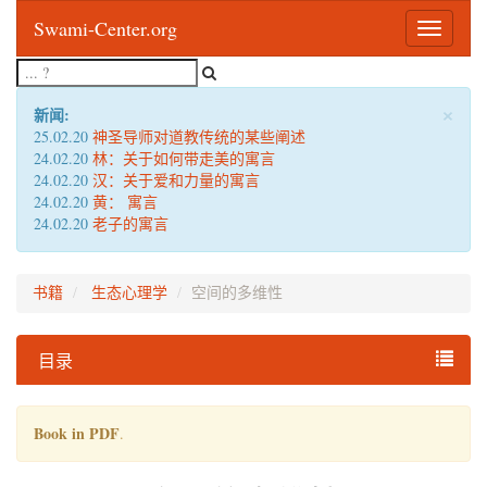
Swami-Center.org
Toggle
navigatio
×
新闻:
25.02.20
神圣导师对道教传统的某些阐述
24.02.20
林：关于如何带走美的寓言
24.02.20
汉：关于爱和力量的寓言
24.02.20
黄： 寓言
24.02.20
老子的寓言
书籍
生态心理学
空间的多维性
目录
Book in PDF
.