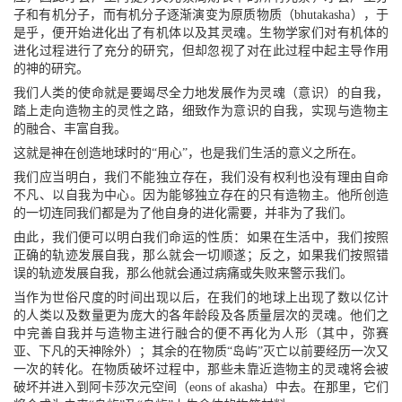
子和有机分子，而有机分子逐渐演变为原质物质（bhutakasha），于
是乎，便开始进化出了有机体以及其灵魂。生物学家们对有机体的
进化过程进行了充分的研究，但却忽视了对在此过程中起主导作用
的神的研究。
我们人类的使命就是要竭尽全力地发展作为灵魂（意识）的自我，
踏上走向造物主的灵性之路，细致作为意识的自我，实现与造物主
的融合、丰富自我。
这就是神在创造地球时的“用心”，也是我们生活的意义之所在。
我们应当明白，我们不能独立存在，我们没有权利也没有理由自命
不凡、以自我为中心。因为能够独立存在的只有造物主。他所创造
的一切连同我们都是为了他自身的进化需要，并非为了我们。
由此，我们便可以明白我们命运的性质：如果在生活中，我们按照
正确的轨迹发展自我，那么就会一切顺遂；反之，如果我们按照错
误的轨迹发展自我，那么他就会通过病痛或失败来警示我们。
当作为世俗尺度的时间出现以后，在我们的地球上出现了数以亿计
的人类以及数量更为庞大的各年龄段及各质量层次的灵魂。他们之
中完善自我并与造物主进行融合的便不再化为人形（其中，弥赛
亚、下凡的天神除外）；其余的在物质“岛屿”灭亡以前要经历一次又
一次的转化。在物质破坏过程中，那些未靠近造物主的灵魂将会被
破坏并进入到阿卡莎次元空间（eons of akasha）中去。在那里，它们