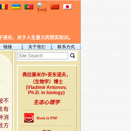
于进化、关于人生意义的现实知识。
弗拉基米尔•安东诺夫，
（生物学）博士
(Vladimir Antonov,
Ph.D. in biology)
按不
生态心理学
法有
种消
Book in PDF
效方