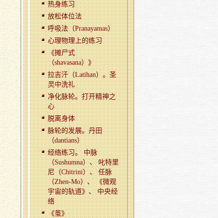
热身练习
放松体位法
呼吸法（Pranayamas）
心理物理上的练习
《摊尸式
（shavasana）》
拉吉汗（Latihan）。圣
灵中洗礼
净化脉轮。打开精神之
心
脱离身体
脉轮的发展。丹田
（dantians）
经络练习。 中脉
（Sushumna）、 叱特里
尼（Chitrini）、 任脉
（Zhen-Mo）、 《微观
宇宙的轨道》、 中央经
络
《茧》