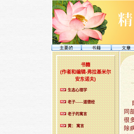
书籍
(作者和编辑-弗拉基米尔
安东诺夫)
生态心理学
老子——道德经
同
老子的寓言
很
黄： 寓言
除