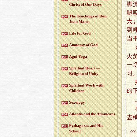
脚
Christ of Our Days
腿
The Teachings of Don
大
Juan Matus
到
Life for God
当
Anatomy of God
火
Agni Yoga
一
Spiritual Heart —
习
Religion of Unity
Spiritual Work with
的
Children
Sexology
Atlantis and the Atlanteans
去
Pythagoras and His
School
<<<