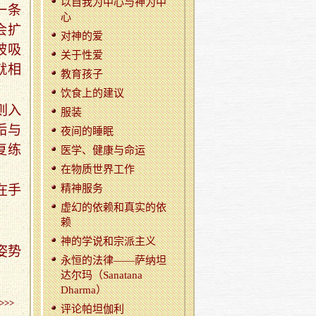
以自我为中心与神为中
一条
心
会扩
对神的爱
被吸
关于性爱
就相
教育孩子
饮食上的建议
则入
服装
垢与
夜间的睡眠
复练
医学、健康与命运
在物质世界工作
在手
精神服务
虚幻的依赖和真实的依
赖
神的学说和宗派主义
姿势
永恒的法律——萨纳坦
达尔玛（Sanatana
Dharma）
>>>
评论帕坦伽利