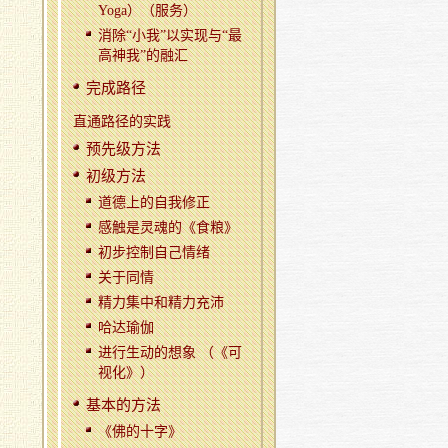
Yoga）（服务）
消除“小我”以实现与“最
高神我”的融汇
完成路径
直通路径的实践
预先级方法
初级方法
道德上的自我修正
感触是灵魂的《食粮》
初步控制自己情绪
关于同情
精力集中和精力充沛
哈达瑜伽
进行生动的想象 （《可
视化》）
基本的方法
《佛的十字》