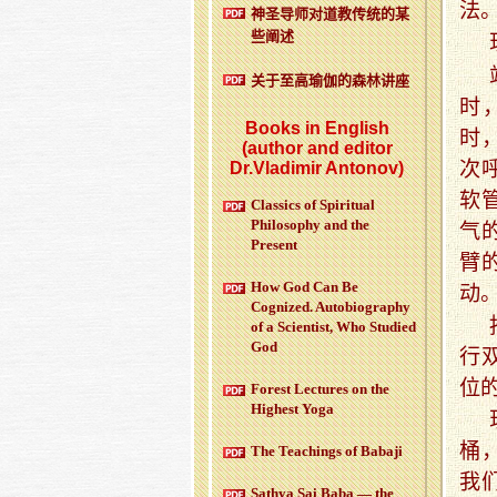
法
神圣导师对道教传统的某
些阐述
关于至高瑜伽的森林讲座
时
Books in English
时
(author and editor
次
Dr.Vladimir Antonov)
软
Classics of Spiritual
Philosophy and the
气
Present
臂
How God Can Be
动
Cognized. Autobiography
of a Scientist, Who Studied
God
行
位
Forest Lectures on the
Highest Yoga
桶
The Teachings of Babaji
我
Sathya Sai Baba — the