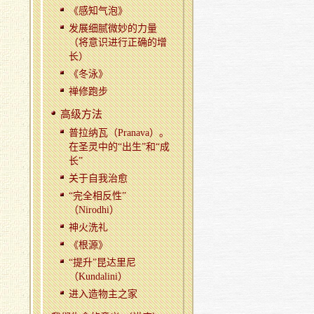
《感知气泡》
发展细腻微妙的力量
（将意识进行正确的增
长）
《冬泳》
禅修跑步
高级方法
普拉纳瓦（Pranava）。
在圣灵中的“出生”和“成
长”
关于自我治愈
“完全相反性”
（Nirodhi）
神火洗礼
《根源》
“提升”昆达里尼
（Kundalini）
进入造物主之家