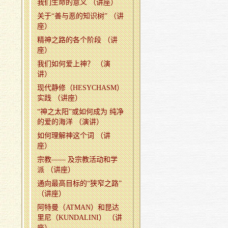
我们生命的意义 （讲座）
关于“善与恶的知识树” （讲
座）
精神之路的各个阶段 （讲
座）
我们如何爱上神？ （演
讲）
现代静修（HESYCHASM）
实践 （讲座）
“神之太阳”或如何成为 纯净
的爱的海洋 （演讲）
如何理解神这个词 （讲
座）
宗教—— 及宗教活动和学
派 （讲座）
通向最高目标的“狭窄之路”
（讲座）
阿特曼（ATMAN）和昆达
里尼（KUNDALINI） （讲
座）