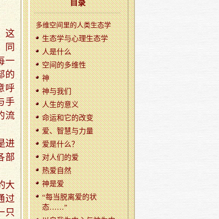
目录
。
多维空间里的人类生态学
，这
生态学与心理生态学
，同
人是什么
每一
空间的多维性
部的
神
意呼
神与我们
与手
人生的意义
的流
命运和它的改变
爱、智慧与力量
是进
爱是什么？
各部
对人们的爱
热爱自然
神是爱
的大
“每当脱离爱的状
通过
态……”
一只