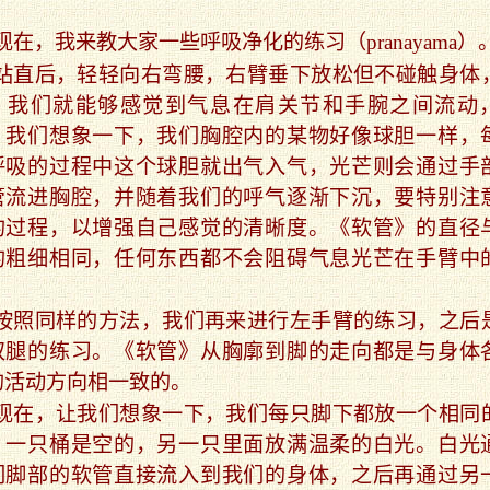
。
现在，我来教大家一些呼吸净化的练习（pranayama）
站直后，轻轻向右弯腰，右臂垂下放松但不碰触身体
，我们就能够感觉到气息在肩关节和手腕之间流动
，我们想象一下，我们胸腔内的某物好像球胆一样，
呼吸的过程中这个球胆就出气入气，光芒则会通过手
管流进胸腔，并随着我们的呼气逐渐下沉，要特别注
的过程，以增强自己感觉的清晰度。《软管》的直径
的粗细相同，任何东西都不会阻碍气息光芒在手臂中
。
按照同样的方法，我们再来进行左手臂的练习，之后
双腿的练习。《软管》从胸廓到脚的走向都是与身体
的活动方向相一致的。
现在，让我们想象一下，我们每只脚下都放一个相同
，一只桶是空的，另一只里面放满温柔的白光。白光
们脚部的软管直接流入到我们的身体，之后再通过另