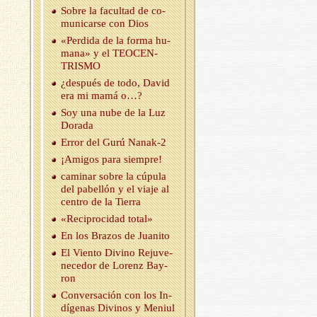
Sobre la fa­cul­tad de co­
mu­ni­car­se con Dios
«Per­di­da de la forma hu­
ma­na» y el TEO­CEN­
TRIS­MO
¿des­pués de todo, David
era mi mamá o…?
Soy una nube de la Luz
Do­ra­da
Error del Gurú Na­nak-2
¡Ami­gos para siem­pre!
ca­mi­nar sobre la cú­pu­la
del pa­be­llón y el viaje al
cen­tro de la Tie­rra
«Re­ci­pro­ci­dad total»
En los Bra­zos de Jua­ni­to
El Vien­to Di­vino Re­ju­ve­
ne­ce­dor de Lo­renz Bay­
ron
Con­ver­sa­ción con los In­
dí­ge­nas Di­vi­nos y Me­niul