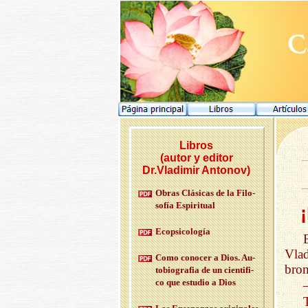
Libros
(autor y editor
Dr.Vladimir Antonov)
Obras Clá­si­cas de la Fi­lo­
so­fía Es­pi­ri­tual
Eco­psi­co­lo­gía
Vlad
Como co­no­cer a Dios. Au­
brom
to­bio­gra­fia de un cien­ti­fi­
co que es­tu­dio a Dios