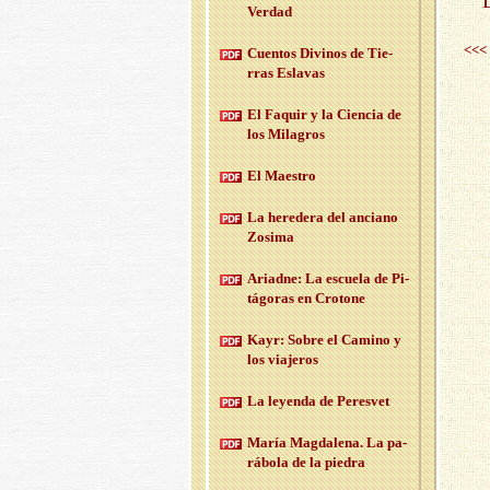
Ver­dad
<<<
Cuen­tos Di­vi­nos de Tie­
rras Es­la­vas
El Fa­quir y la Cien­cia de
los Mi­la­gros
El Maes­tro
La he­re­de­ra del an­ciano
Zo­si­ma
Ariad­ne: La es­cue­la de Pi­
tá­go­ras en Cro­to­ne
Kayr: Sobre el Ca­mino y
los via­je­ros
La le­yen­da de Pe­res­vet
María Mag­da­le­na. La pa­
rá­bo­la de la pie­dra