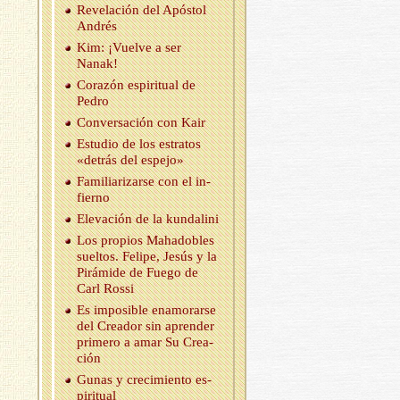
Re­ve­la­ción del Após­tol
An­drés
Kim: ¡Vuel­ve a ser
Nanak!
Co­ra­zón es­pi­ri­tual de
Pedro
Con­ver­sa­ción con Kair
Es­tu­dio de los es­tra­tos
«de­trás del es­pe­jo»
Fa­mi­lia­ri­zar­se con el in­
fierno
Ele­va­ción de la kun­da­li­ni
Los pro­pios Maha­do­bles
suel­tos. Fe­li­pe, Jesús y la
Pi­rá­mi­de de Fuego de
Carl Rossi
Es im­po­si­ble enamo­rar­se
del Crea­dor sin apren­der
pri­me­ro a amar Su Crea­
ción
Gunas y cre­ci­mien­to es­
pi­ri­tual