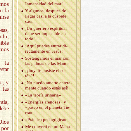
amos
In­men­si­dad del mar!
n la
Y al­gu­nos, des­pués de
irse
lle­gar casi a la cús­pi­de,
caen
¡Un gue­rre­ro es­pi­ri­tual
sas,
debe ser im­pe­ca­ble en
ndo,
todo!
ible
¡Aquí pue­des en­trar di­
emos
rec­ta­men­te en Jesús!
Sos­ten­ga­mos el mar con
a la
las pal­mas de las Manos
star
¡¿hoy Te pu­sis­te el sos­
tén?!
r, y
¡No puedo amar­te en­te­ra­
 las
men­te cuan­do estás así!
«La teo­ría uri­na­ria»
tía,
«Ener­gías are­no­sas» y
«paseo en el pla­ne­ta Tie­
debe
rra»
«Prác­ti­ca pe­da­gó­gi­ca»
Dios
Me con­ver­tí en un Maha­
 por