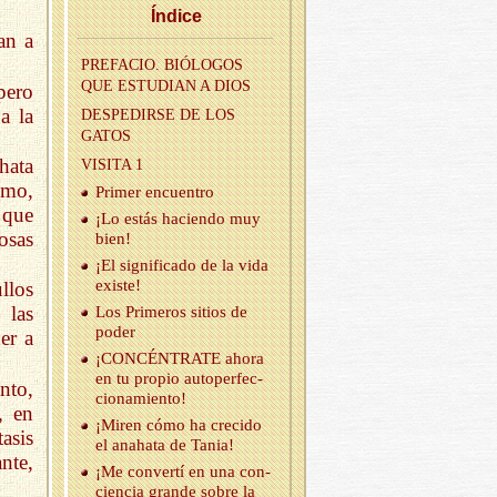
Ín­di­ce
an a
PRE­FA­CIO. BIÓ­LO­GOS
QUE ES­TU­DIAN A DIOS
pero
a la
DES­PE­DIR­SE DE LOS
GATOS
hata
VI­SI­TA 1
imo,
Pri­mer en­cuen­tro
 que
¡Lo estás ha­cien­do muy
osas
bien!
¡El sig­ni­fi­ca­do de la vida
exis­te!
llos
 las
Los Pri­me­ros si­tios de
poder
er a
¡CON­CÉN­TRA­TE ahora
en tu pro­pio au­to­per­fec­
nto,
cio­na­mien­to!
, en
¡Miren cómo ha cre­ci­do
asis
el anaha­ta de Tania!
nte,
¡Me con­ver­tí en una con­
cien­cia gran­de sobre la