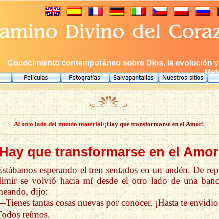
Conocimiento contemporáneo sobre Dios, la evolución y e
Meto
Al otro lado del mundo material
/¡Hay que transformarse en el Amor!
¡Hay que transformarse en el Amor
Estábamos esperando el tren sentados en un andén. De rep
imir se volvió hacia mí desde el otro lado de una banc
eando, dijo:
—Tienes tantas cosas nuevas por conocer. ¡Hasta te envidio
Todos reímos.