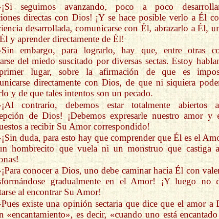
»¡Si seguimos avanzando, poco a poco desarroll
ciones directas con Dios! ¡Y se hace posible verlo a Él co
iencia desarrollada, comunicarse con Él, abrazarlo a Él, un
Él y aprender directamente de Él!
»Sin embargo, para lograrlo, hay que, entre otras co
rarse del miedo suscitado por diversas sectas. Estoy habla
primer lugar, sobre la afirmación de que es impos
nicarse directamente con Dios, de que ni siquiera pod
lo y de que tales intentos son un pecado.
»¡Al contrario, debemos estar totalmente abiertos 
cepción de Dios! ¡Debemos expresarle nuestro amor y e
uestos a recibir Su Amor correspondido!
»¡Sin duda, para esto hay que comprender que Él es el Amo
un hombrecito que vuela ni un monstruo que castiga a
onas!
»¡Para conocer a Dios, uno debe caminar hacia Él con valen
nsformándose gradualmente en el Amor! ¡Y luego no 
tarse al encontrar Su Amor!
»Pues existe una opinión sectaria que dice que el amor a 
n «encantamiento», es decir, «cuando uno está encantado