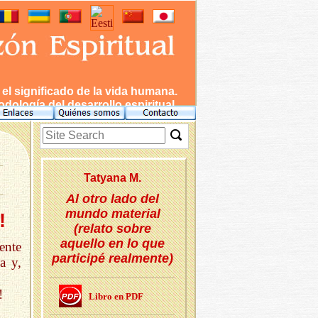
l significado de la vida humana.
dología del desarrollo espiritual.
Tat­ya­na M.
Al otro lado del
mundo material
!
(relato sobre
aquello en lo que
ente
participé realmente)
a y,
!
Libro en PDF