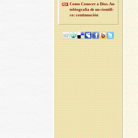
Como Co­no­cer a Dios. Au­
to­bio­gra­fía de un cien­tí­fi­
co: con­ti­nua­ción