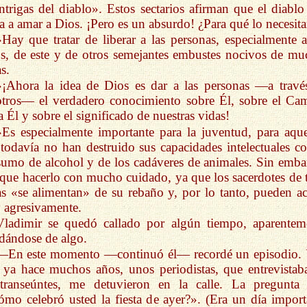
intrigas del diablo». Estos sectarios afirman que el diablo
ta a amar a Dios. ¡Pero es un absurdo! ¿Para qué lo necesita
»Hay que tratar de liberar a las personas, especialmente a
s, de este y de otros semejantes embustes nocivos de mu
as.
»¡Ahora la idea de Dios es dar a las personas —a travé
tros— el verdadero conocimiento sobre Él, sobre el Ca
a Él y sobre el significado de nuestras vidas!
»Es especialmente importante para la juventud, para aque
todavía no han destruido sus capacidades intelectuales co
umo de alcohol y de los cadáveres de animales. Sin emba
que hacerlo con mucho cuidado, ya que los sacerdotes de t
as «se alimentan» de su rebaño y, por lo tanto, pueden ac
agresivamente.
Vladimir se quedó callado por algún tiempo, aparentem
dándose de algo.
—En este momento —continuó él— recordé un episodio.
 ya hace muchos años, unos periodistas, que entrevistab
 transeúntes, me detuvieron en la calle. La pregunta 
mo celebró usted la fiesta de ayer?». (Era un día import