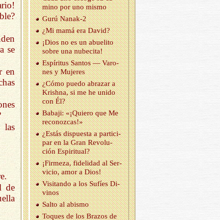
ario!
mino por uno mismo
ble?
Gurú Na­nak-2
¿Mi mamá era David?
nden
¡Dios no es un abue­li­to
a se
sobre una nu­be­ci­ta!
Es­pí­ri­tus San­tos — Va­ro­
r en
nes y Mu­je­res
chas
¿Cómo puedo abra­zar a
Krish­na, si me he unido
con Él?
ones
Ba­ba­ji: «¡Quie­ro que Me
?
re­co­noz­cas!»
 las
¿Estás dis­pues­ta a par­ti­ci­
par en la Gran Re­vo­lu­
ción Es­pi­ri­tual?
¡Fir­me­za, fi­de­li­dad al Ser­
vi­cio, amor a Dios!
e.
Vi­si­tan­do a los Su­fíes Di­
l de
vi­nos
ella
Salto al abis­mo
To­ques de los Bra­zos de