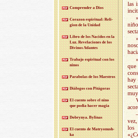
las 
Com­pren­der a Dios
inci
Co­ra­zon es­pi­ri­tual: Re­li­
niño
gion de la Uni­dad
sect
Libro de los Na­ci­dos en la
Luz. Re­ve­la­cio­nes de los
noso
Di­vi­nos Atlan­tes
haci
Tra­ba­jo es­pi­ri­tual con los
ninos
que 
cons
Pa­ra­bo­las de los Maes­tros
hay 
sect
Diá­lo­gos con Pi­tá­go­ras
muy 
El cuen­to sobre el nino
que podia hacer magia
acor
Do­bryn­ya. By­li­nas
vez,
los
El cuen­to de Ma­tr­yo­nush­
«¿Có
ka