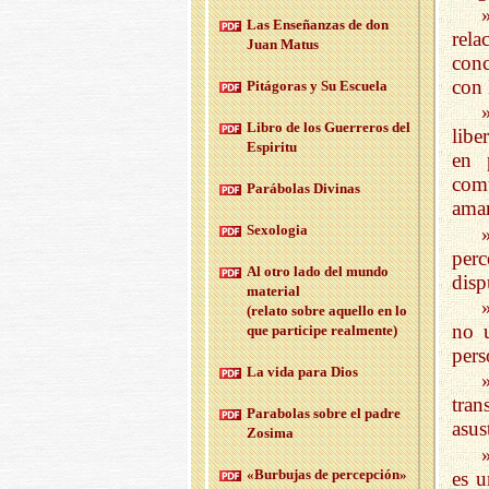
Las En­se­ñan­zas de don
rela
Juan Matus
conc
con 
Pi­tá­go­ras y Su Es­cue­la
Libro de los Gue­rre­ros del
libe
Es­pi­ri­tu
en 
comu
Pa­rá­bo­las Di­vi­nas
amar
Se­xo­lo­gia
per
Al otro lado del mundo
disp
ma­te­rial
(re­la­to sobre aque­llo en lo
no 
que par­ti­ci­pe real­men­te)
pers
La vida para Dios
tra
Pa­ra­bo­las sobre el padre
asus
Zo­si­ma
«Bur­bu­jas de per­cep­ción»
es u