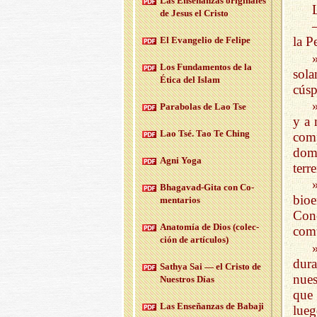
Las En­se­nan­zas ori­gi­na­les
de Jesus el Cris­to
la P
El Evan­ge­lio de Fe­li­pe
Los Fun­da­men­tos de la
sola
Ética del Islam
cúsp
Pa­ra­bo­las de Lao Tse
y a 
Lao Tsé. Tao Te Ching
comp
domi
Agni Yoga
terr
Bha­ga­vad-Gi­ta con Co­
bio
men­ta­rios
Conc
Anato­mía de Dios (co­lec­
comu
ción de ar­tícu­los)
dura
Sath­ya Sai — el Cris­to de
nues
Nues­tros Días
que
Las En­se­ñan­zas de Ba­ba­ji
lueg