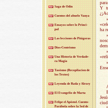
para
Saga de Odín
Y t
¿¡Ac
Cuen­tos del abue­lo Vanya
«cel
En­sa­yos sobre lo Prin­ci­
ha r
pal
Las lec­cio­nes de Pi­tá­go­ras
noso
demu
Dios-Cen­tris­mo
«rel
Una His­to­ria de Ver­da­de­
ra Magia
Ens
Taois­mo (Re­co­pi­la­cion de
los Tex­tos)
Le­yen­da de Rada y Ale­xey
A
El Evan­ge­lio de Marta
Jesú
ciud
Fe­li­pe el Após­tol. Cuen­to-
Pa­rá­bo­la sobre la Sed de