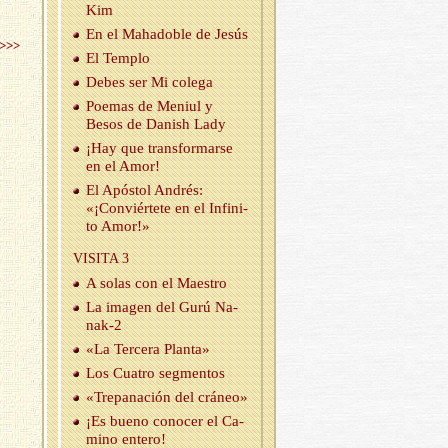
Kim
En el Maha­do­ble de Jesús
>>>
El Tem­plo
Debes ser Mi co­le­ga
Poe­mas de Me­niul y
Besos de Da­nish Lady
¡Hay que trans­for­mar­se
en el Amor!
El Após­tol An­drés:
«¡Con­viér­te­te en el In­fi­ni­
to Amor!»
VI­SI­TA 3
A solas con el Maes­tro
La ima­gen del Gurú Na­
nak-2
«La Ter­ce­ra Plan­ta»
Los Cua­tro seg­men­tos
«Tre­pa­na­ción del crá­neo»
¡Es bueno co­no­cer el Ca­
mino en­te­ro!