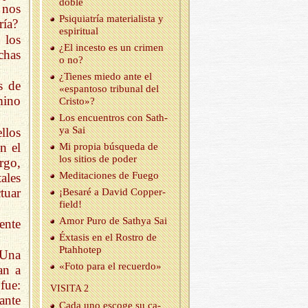
do­ble
 nos
Psi­quia­tría ma­te­ria­lis­ta y
ría?
es­pi­ri­tual
 los
¿El in­ces­to es un cri­men
chas
o no?
¿Tie­nes miedo ante el
s de
«es­pan­to­so tri­bu­nal del
mino
Cris­to»?
Los en­cuen­tros con Sath­
ya Sai
llos
n el
Mi pro­pia bús­que­da de
los si­tios de poder
rgo,
Me­di­ta­cio­nes de Fuego
ales
tuar
¡Be­sa­ré a David Cop­per­
field!
Amor Puro de Sath­ya Sai
ente
Éx­ta­sis en el Ros­tro de
Ptah­ho­tep
 Una
«Foto para el re­cuer­do»
an a
fue:
VI­SI­TA 2
ante
Cada uno es­co­ge su ca­