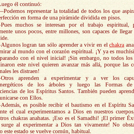
Luego él continuó:
—Podemos representar la totalidad de todos los que aspir
erfección en forma de una pirámide dividida en pisos.
»Pues muchos se interesan por el trabajo espiritual, 
mente unos pocos, entre millones, son capaces de llegar 
ide.
»Algunos logran tan sólo aprender a vivir en el
chakra
ana
mirar al mundo con el corazón espiritual. ¡Y ya es muchís
arando con el nivel inicial! ¡Sin embargo, no todos los
naron este nivel quieren avanzar más allá, porque las c
enales les distraen!
»Otros aprenden a experimentar y a ver los capu
energéticos de los árboles y luego las Formas de
iencias de los Espíritus Santos. También pueden aprend
nicarse con Ellos.
»Además, es posible recibir el bautismo en el Espíritu Sa
nte el cual experimentamos a Dios en nuestros cuerpos
tros chakras anahatas. ¡Eso es el Samadhi! ¡El primer Éxt
 surge al experimentar a Dios tan vivamente! No obsta
o este estado se vuelve común, habitual.