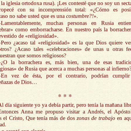
 la iglesia ortodoxa rusa). ¡Les contesté que no soy un sect
ropecé con su incomprensión total: «¿Cómo es posi
aso no sabe usted que es una
costumbre?!
».
»Lamentablemente, muchas personas en Rusia entie
ebrar» como emborracharse. En nuestro país la borracher
evestido de «religiosidad».
»Pero ¿acaso tal «religiosidad» es la que Dios quiere ve
tros? ¿Acaso tales «celebraciones» de unas u otras fe
estran que somos religiosos?
»¿O la borrachera es, más bien, una de esas tradici
igiosas» de Rusia que acerca a muchas personas al infierno
»En vez de ésta, por el contrario, podrían cumplir
eñazas de Dios…
* * *
l día siguiente yo ya debía partir, pero tenía la mañana libr
Entonces Anna me propuso visitar a Andrés, el Apósto
s el Cristo, Que tenía más de dos
zonas de trabajo
en aqu
ad
.