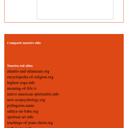
Comparte nuestro sitio
Nuestra red sitios
atlantis-and-atlanteans.org
encyclopedia-of-religion.org
highest-yoga.info
meaning-of-life.tv
native-american-spirituality.info
new-ecopsychology.org
pythagoras.name
sathya-sai-baba.org
spiritual-art.info
teachings-of-jesus-christ.org