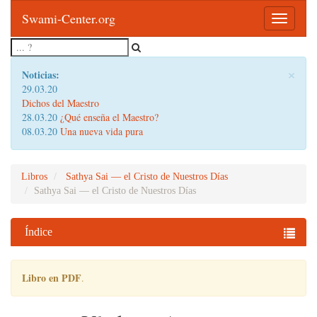
Swami-Center.org
Toggle
navigatio
×
Noticias:
29.03.20
Dichos del Maestro
28.03.20
¿Qué enseña el Maestro?
08.03.20
Una nueva vida pura
Libros
Sathya Sai — el Cristo de Nuestros Días
Sathya Sai — el Cristo de Nuestros Días
Índice
Libro en PDF
.