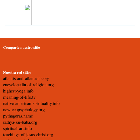
Comparte nuestro sitio
Nuestra red sitios
atlantis-and-atlanteans.org
encyclopedia-of-religion.org
highest-yoga.info
meaning-of-life.tv
native-american-spirituality.info
new-ecopsychology.org
pythagoras.name
sathya-sai-baba.org
spiritual-art.info
teachings-of-jesus-christ.org