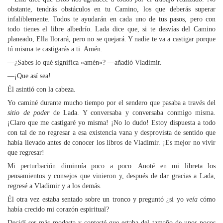
obstante, tendrás obstáculos en tu Camino, los que deberás superar
infaliblemente. Todos te ayudarán en cada uno de tus pasos, pero con
todo tienes el libre albedrío. Lada dice que, si te desvías del Camino
planeado, Ella llorará, pero no se quejará. Y nadie te va a castigar porque
tú misma te castigarás a ti. Amén.
—¿Sabes lo qué significa «amén»? —añadió Vladimir.
—¡Que así sea!
Él asintió con la cabeza.
Yo caminé durante mucho tiempo por el sendero que pasaba a través del
sitio de poder
de Lada. Y conversaba y conversaba conmigo misma.
¡Claro que me castigaré yo misma! ¡No lo dudo! Estoy dispuesta a todo
con tal de no regresar a esa existencia vana y desprovista de sentido que
había llevado antes de conocer los libros de Vladimir. ¡Es mejor no vivir
que regresar!
Mi perturbación diminuía poco a poco. Anoté en mi libreta los
pensamientos y consejos que vinieron y, después de dar gracias a Lada,
regresé a Vladimir y a los demás.
Él otra vez estaba sentado sobre un tronco y preguntó ¿si yo
veía
cómo
había crecido mi corazón espiritual?
Decidí ser más modesta y contesté que estaba del tamaño de unos pocos