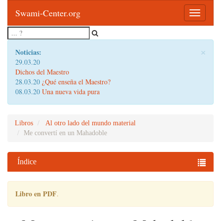
Swami-Center.org
Toggle
navigatio
×
Noticias:
29.03.20
Dichos del Maestro
28.03.20
¿Qué enseña el Maestro?
08.03.20
Una nueva vida pura
Libros
Al otro lado del mundo material
Me convertí en un Mahadoble
Índice
Libro en PDF
.