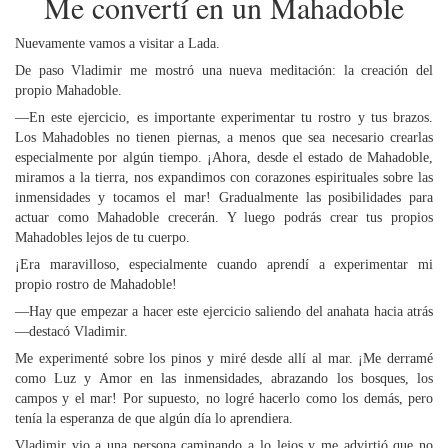
Me convertí en un Mahadoble
Nuevamente vamos a visitar a Lada.
De paso Vladimir me mostró una nueva meditación: la creación del
propio Mahadoble.
—En este ejercicio, es importante experimentar tu rostro y tus brazos.
Los Mahadobles no tienen piernas, a menos que sea necesario crearlas
especialmente por algún tiempo. ¡Ahora, desde el estado de Mahadoble,
miramos a la tierra, nos expandimos con corazones espirituales sobre las
inmensidades y tocamos el mar! Gradualmente las posibilidades para
actuar como Mahadoble crecerán. Y luego podrás crear tus propios
Mahadobles lejos de tu cuerpo.
¡Era maravilloso, especialmente cuando aprendí a experimentar mi
propio rostro de Mahadoble!
—Hay que empezar a hacer este ejercicio saliendo del anahata hacia atrás
—destacó Vladimir.
Me experimenté sobre los pinos y miré desde allí al mar. ¡Me derramé
como Luz y Amor en las inmensidades, abrazando los bosques, los
campos y el mar! Por supuesto, no logré hacerlo como los demás, pero
tenía la esperanza de que algún día lo aprendiera.
Vladimir vio a una persona caminando a lo lejos y me advirtió que no