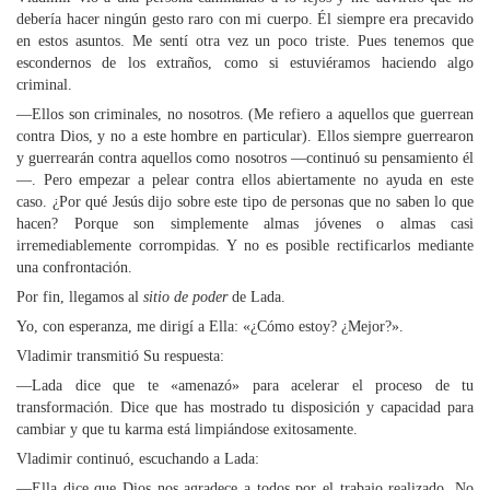
debería hacer ningún gesto raro con mi cuerpo. Él siempre era precavido
en estos asuntos. Me sentí otra vez un poco triste. Pues tenemos que
escondernos de los extraños, como si estuviéramos haciendo algo
criminal.
—Ellos son criminales, no nosotros. (Me refiero a aquellos que guerrean
contra Dios, y no a este hombre en particular). Ellos siempre guerrearon
y guerrearán contra aquellos como nosotros —continuó su pensamiento él
—. Pero empezar a pelear contra ellos abiertamente no ayuda en este
caso. ¿Por qué Jesús dijo sobre este tipo de personas que no saben lo que
hacen? Porque son simplemente almas jóvenes o almas casi
irremediablemente corrompidas. Y no es posible rectificarlos mediante
una confrontación.
Por fin, llegamos al
sitio de poder
de Lada.
Yo, con esperanza, me dirigí a Ella: «¿Cómo estoy? ¿Mejor?».
Vladimir transmitió Su respuesta:
—Lada dice que te «amenazó» para acelerar el proceso de tu
transformación. Dice que has mostrado tu disposición y capacidad para
cambiar y que tu karma está limpiándose exitosamente.
Vladimir continuó, escuchando a Lada:
—Ella dice que Dios nos agradece a todos por el trabajo realizado. No