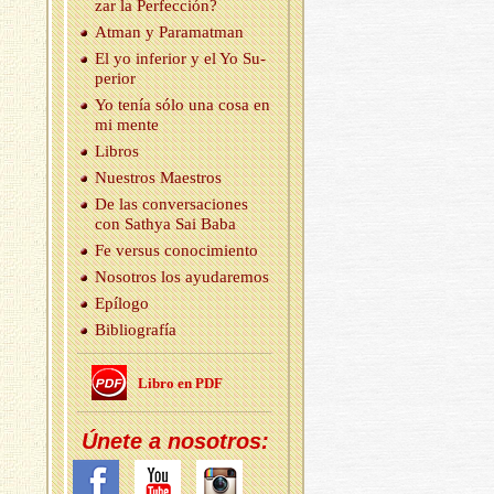
zar la Per­fec­ción?
Atman y Pa­ra­mat­man
El yo in­fe­rior y el Yo Su­
pe­rior
Yo tenía sólo una cosa en
mi mente
Li­bros
Nues­tros Maes­tros
De las con­ver­sa­cio­nes
con Sath­ya Sai Baba
Fe ver­sus co­no­ci­mien­to
No­so­tros los ayu­da­re­mos
Epí­lo­go
Bi­blio­gra­fía
Libro en PDF
Únete a no­so­tros: