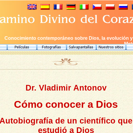
Conocimiento contemporáneo sobre Dios, la evolución y e
Meto
Dr. Vladimir Antonov
Cómo conocer a Dios
Autobiografía de un científico que
estudió a Dios