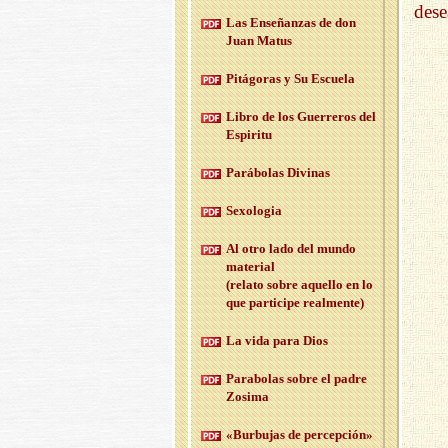
dese
Las En­se­ñan­zas de don
Juan Matus
Pi­tá­go­ras y Su Es­cue­la
Libro de los Gue­rre­ros del
Es­pi­ri­tu
Pa­rá­bo­las Di­vi­nas
Se­xo­lo­gia
Al otro lado del mundo
ma­te­rial
(re­la­to sobre aque­llo en lo
que par­ti­ci­pe real­men­te)
La vida para Dios
Pa­ra­bo­las sobre el padre
Zo­si­ma
«Bur­bu­jas de per­cep­ción»