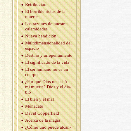
Re­tri­bu­ción
El ho­rri­ble ric­tus de la
muer­te
Las ra­zo­nes de nues­tras
ca­la­mi­da­des
Nueva ben­di­ción
Mul­ti­di­men­sio­na­li­dad del
es­pa­cio
Des­tino y arre­pen­ti­mien­to
El sig­ni­fi­ca­do de la vida
El ser hu­mano no es un
cuer­po
¿Por qué Dios ne­ce­si­tó
mi muer­te? Dios y el dia­
blo
El bien y el mal
Mo­na­ca­to
David Cop­per­field
Acer­ca de la magia
¿Cómo uno puede al­can­