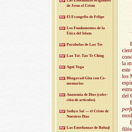
Las En­se­nan­zas ori­gi­na­les
de Jesus el Cris­to
El Evan­ge­lio de Fe­li­pe
Los Fun­da­men­tos de la
Ética del Islam
Pa­ra­bo­las de Lao Tse
cien
Lao Tsé. Tao Te Ching
cono
la m
Agni Yoga
este
los 
Bha­ga­vad-Gi­ta con Co­
espi
men­ta­rios
estr
Anato­mía de Dios (co­lec­
del 
ción de ar­tícu­los)
perf
Sath­ya Sai — el Cris­to de
mod
Nues­tros Días
Las En­se­ñan­zas de Ba­ba­ji
filó