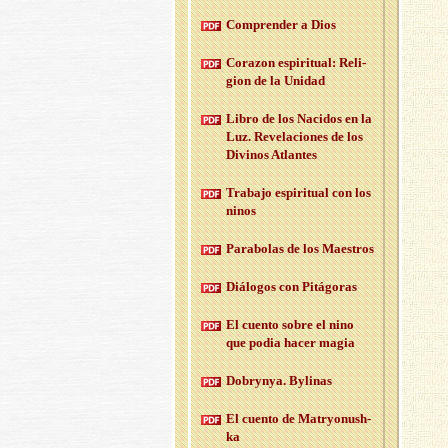
Com­pren­der a Dios
Co­ra­zon es­pi­ri­tual: Re­li­
gion de la Uni­dad
Libro de los Na­ci­dos en la
Luz. Re­ve­la­cio­nes de los
Di­vi­nos Atlan­tes
Tra­ba­jo es­pi­ri­tual con los
ninos
Pa­ra­bo­las de los Maes­tros
Diá­lo­gos con Pi­tá­go­ras
El cuen­to sobre el nino
que podia hacer magia
Do­bryn­ya. By­li­nas
El cuen­to de Ma­tr­yo­nush­
ka