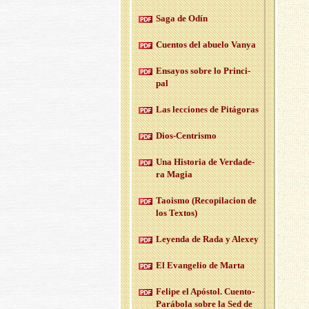
Saga de Odín
Cuen­tos del abue­lo Vanya
En­sa­yos sobre lo Prin­ci­
pal
Las lec­cio­nes de Pi­tá­go­ras
Dios-Cen­tris­mo
Una His­to­ria de Ver­da­de­
ra Magia
Taois­mo (Re­co­pi­la­cion de
los Tex­tos)
Le­yen­da de Rada y Ale­xey
El Evan­ge­lio de Marta
Fe­li­pe el Após­tol. Cuen­to-
Pa­rá­bo­la sobre la Sed de