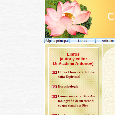
Libros
(autor y editor
Dr.Vladimir Antonov)
Obras Clá­si­cas de la Fi­lo­
so­fía Es­pi­ri­tual
Eco­psi­co­lo­gía
Como co­no­cer a Dios. Au­
to­bio­gra­fia de un cien­ti­fi­
co que es­tu­dio a Dios