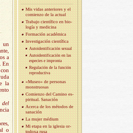
Mis vidas an­te­rio­res y el
co­mien­zo de la ac­tual
Tra­ba­jo cien­tí­fi­co en bio­
lo­gía y me­di­ci­na
For­ma­ción aca­dé­mi­ca
In­ves­ti­ga­ción cien­tí­fi­ca
, un
Au­to­iden­ti­fi­ca­ción se­xual
nte,
Au­to­iden­ti­fi­ca­ción en las
os a
es­pe­cies e im­pron­ta
. En
Re­gu­la­ción de la fun­ción
e con
re­pro­duc­ti­va
yuda
«Museo» de per­so­nas
e la
mons­truo­sas
ento
Co­mien­zo del Ca­mino es­
pi­ri­tual. Sa­na­ción
 del
Acer­ca de los mé­to­dos de
ncia
sa­na­ción
La mujer mé­dium
res,
Mi etapa en la igle­sia or­
al o
to­do­xa rusa