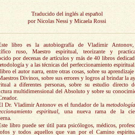
Traducido del inglés al español
por Nicolas Nessi y Micaela Rossi
Este libro es la autobiografía de Vladimir Antonov
tífico ruso, Maestro espiritual, teorizante y practica
cido por decenas de artículos y más de 40 libros dedicad
etodología y a las técnicas del perfeccionamiento espiritual
 libro el autor narra, entre otras cosas, sobre su aprendizaj
Maestros Divinos, sobre sus errores y logros al brindar la a
ritual a diferentes personas, sobre su estudio directo d
uctura multidimensional del Absoluto y sobre su conocimi
Creador.
El Dr. Vladimir Antonov es el fundador de la
metodología
eccionamiento espiritual,
una nueva rama de la cie
erna
.
Este libro puede ser útil para psicólogos, médicos, profeso
sofos y todos aquellos que van por el Camino espiritu