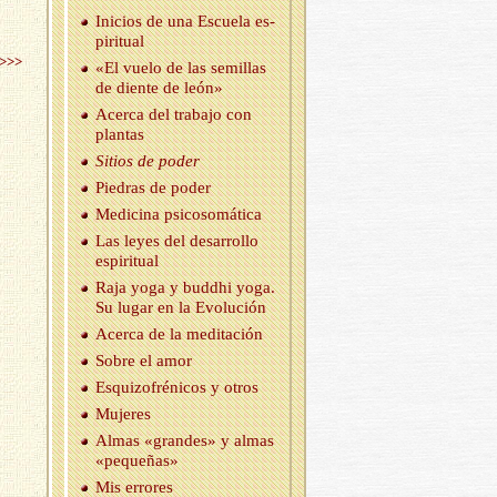
Inicios de una Es­cue­la es­
pi­ri­tual
>>>
«El vuelo de las se­mi­llas
de dien­te de león»
Acer­ca del tra­ba­jo con
plan­tas
Si­tios de poder
Pie­dras de poder
Me­di­ci­na psi­co­so­má­ti­ca
Las leyes del desa­rro­llo
es­pi­ri­tual
Raja yoga y budd­hi yoga.
Su lugar en la Evo­lu­ción
Acer­ca de la me­di­ta­ción
Sobre el amor
Es­qui­zo­fré­ni­cos y otros
Mu­je­res
Almas «gran­des» y almas
«pe­que­ñas»
Mis erro­res