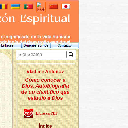
l significado de la vida humana.
dología del desarrollo espiritual.
Vla­di­mir An­to­nov
Cómo conocer a
Dios. Autobiografía
de un científico que
estudió a Dios
Libro en PDF
Ín­di­ce