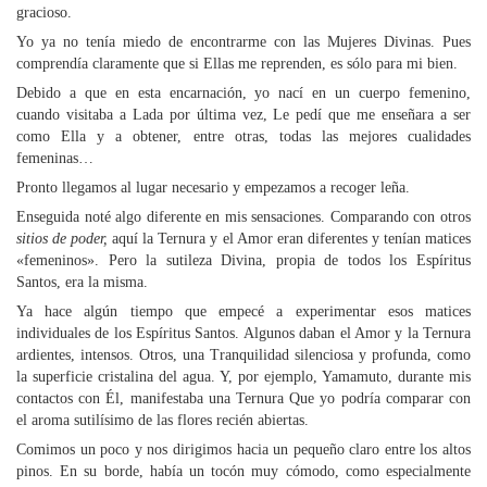
gracioso.
Yo ya no tenía miedo de encontrarme con las Mujeres Divinas. Pues
comprendía claramente que si Ellas me reprenden, es sólo para mi bien.
Debido a que en esta encarnación, yo nací en un cuerpo femenino,
cuando visitaba a Lada por última vez, Le pedí que me enseñara a ser
como Ella y a obtener, entre otras, todas las mejores cualidades
femeninas…
Pronto llegamos al lugar necesario y empezamos a recoger leña.
Enseguida noté algo diferente en mis sensaciones. Comparando con otros
sitios de poder,
aquí la Ternura y el Amor eran diferentes y tenían matices
«femeninos». Pero la sutileza Divina, propia de todos los Espíritus
Santos, era la misma.
Ya hace algún tiempo que empecé a experimentar esos matices
individuales de los Espíritus Santos. Algunos daban el Amor y la Ternura
ardientes, intensos. Otros, una Tranquilidad silenciosa y profunda, como
la superficie cristalina del agua. Y, por ejemplo, Yamamuto, durante mis
contactos con Él, manifestaba una Ternura Que yo podría comparar con
el aroma sutilísimo de las flores recién abiertas.
Comimos un poco y nos dirigimos hacia un pequeño claro entre los altos
pinos. En su borde, había un tocón muy cómodo, como especialmente