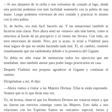
—Si nos alejamos de la orilla y nos volvemos de costado al lago, desde
esta posición podemos con más facilidad sostenerlo con la palma de una
mano. Luego podemos volvernos de otro costado y practicar lo mismo
con la otra palma.
Sí, de hecho, era más fácil hacerlo así. Y las sensaciones también se
hicieron más claras. Pero ahora sentí un «mareo» aún más fuerte, como si
estuviera al borde de un precipicio y el viento me llevara. Con todo, no
tuve emociones de miedo. Pero, por si acaso, le avisé a Vladimir para
estar segura de que no estaba haciendo nada mal. Él, en cambio, contestó
resueltamente que me tambaleaba debido a la presencia del Gigante.
Yo debía no sólo tratar de memorizar todos los ejercicios que me
enseñaban, sino también anotar para poder luego practicarlos en casa.
Después Vladimir nos propuso agradecer al Gigante y continuar el
camino.
Dirigiéndose a mí, él dijo:
—Ahora vamos a visitar a las Mujeres Divinas. Ellas te están esperando.
Veamos que es lo que dirán esta vez.
Yo, de broma, observé que los Hombres Divinos me trataron mejor y que
no fueron tan estrictos conmigo como las Mujeres. Esto daba a mis
relaciones con los Espíritus Santos un «encanto» especial, tierno y