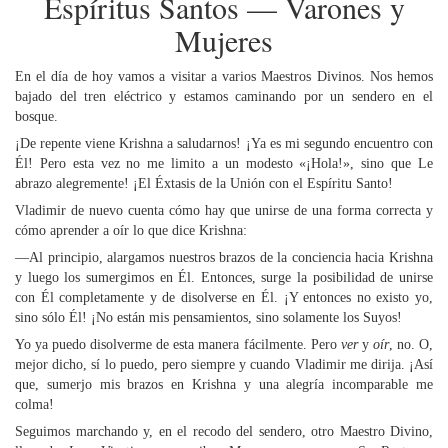
Espíritus Santos — Varones y
Mujeres
En el día de hoy vamos a visitar a varios Maestros Divinos. Nos hemos
bajado del tren eléctrico y estamos caminando por un sendero en el
bosque.
¡De repente viene Krishna a saludarnos! ¡Ya es mi segundo encuentro con
Él! Pero esta vez no me limito a un modesto «¡Hola!», sino que Le
abrazo alegremente! ¡El Éxtasis de la Unión con el Espíritu Santo!
Vladimir de nuevo cuenta cómo hay que unirse de una forma correcta y
cómo aprender a oír lo que dice Krishna:
—Al principio, alargamos nuestros brazos de la conciencia hacia Krishna
y luego los sumergimos en Él. Entonces, surge la posibilidad de unirse
con Él completamente y de disolverse en Él. ¡Y entonces no existo yo,
sino sólo Él! ¡No están mis pensamientos, sino solamente los Suyos!
Yo ya puedo disolverme de esta manera fácilmente. Pero
ver
y
oír
, no. O,
mejor dicho, sí lo puedo, pero siempre y cuando Vladimir me dirija. ¡Así
que, sumerjo mis brazos en Krishna y una alegría incomparable me
colma!
Seguimos marchando y, en el recodo del sendero, otro Maestro Divino,