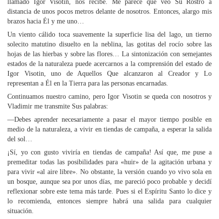
llamado Igor Visotin, nos recibe. Me parece que veo Su Rostro a
distancia de unos pocos metros delante de nosotros. Entonces, alargo mis
brazos hacia Él y me uno…
Un viento cálido toca suavemente la superficie lisa del lago, un tierno
solecito matutino disuelto en la neblina, las gotitas del rocío sobre las
hojas de las hierbas y sobre las flores… La sintonización con semejantes
estados de la naturaleza puede acercarnos a la comprensión del estado de
Igor Visotin, uno de Aquellos Que alcanzaron al Creador y Lo
representan a Él en la Tierra para las personas encarnadas.
Continuamos nuestro camino, pero Igor Visotin se queda con nosotros y
Vladimir me transmite Sus palabras:
—Debes aprender necesariamente a pasar el mayor tiempo posible en
medio de la naturaleza, a vivir en tiendas de campaña, a esperar la salida
del sol…
¡Sí, yo con gusto viviría en tiendas de campaña! Así que, me puse a
premeditar todas las posibilidades para «huir» de la agitación urbana y
para vivir «al aire libre». No obstante, la versión cuando yo vivo sola en
un bosque, aunque sea por unos días, me pareció poco probable y decidí
reflexionar sobre este tema más tarde. Pues si el Espíritu Santo lo dice y
lo recomienda, entonces siempre habrá una salida para cualquier
situación.