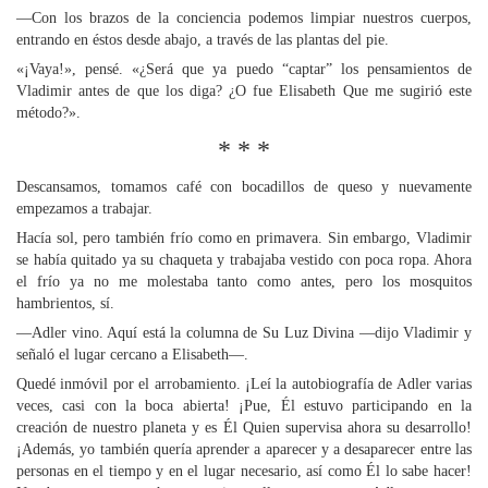
—Con los brazos de la conciencia podemos limpiar nuestros cuerpos,
entrando en éstos desde abajo, a través de las plantas del pie.
«¡Vaya!», pensé. «¿Será que ya puedo “captar” los pensamientos de
Vladimir antes de que los diga? ¿O fue Elisabeth Que me sugirió este
método?».
* * *
Descansamos, tomamos café con bocadillos de queso y nuevamente
empezamos a trabajar.
Hacía sol, pero también frío como en primavera. Sin embargo, Vladimir
se había quitado ya su chaqueta y trabajaba vestido con poca ropa. Ahora
el frío ya no me molestaba tanto como antes, pero los mosquitos
hambrientos, sí.
—Adler vino. Aquí está la columna de Su Luz Divina —dijo Vladimir y
señaló el lugar cercano a Elisabeth—.
Quedé inmóvil por el arrobamiento. ¡Leí la autobiografía de Adler varias
veces, casi con la boca abierta! ¡Pue, Él estuvo participando en la
creación de nuestro planeta y es Él Quien supervisa ahora su desarrollo!
¡Además, yo también quería aprender a aparecer y a desaparecer entre las
personas en el tiempo y en el lugar necesario, así como Él lo sabe hacer!