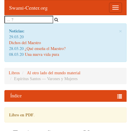
Swami-Center.org
Toggle
navigatio
×
Noticias:
29.03.20
Dichos del Maestro
28.03.20
¿Qué enseña el Maestro?
08.03.20
Una nueva vida pura
Libros
Al otro lado del mundo material
Espíritus Santos — Varones y Mujeres
Índice
Libro en PDF
.