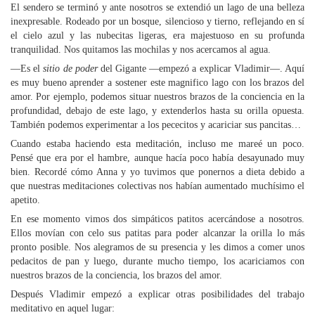
El sendero se terminó y ante nosotros se extendió un lago de una belleza
inexpresable. Rodeado por un bosque, silencioso y tierno, reflejando en sí
el cielo azul y las nubecitas ligeras, era majestuoso en su profunda
tranquilidad. Nos quitamos las mochilas y nos acercamos al agua.
—Es el
sitio de poder
del Gigante —empezó a explicar Vladimir—. Aquí
es muy bueno aprender a sostener este magnifico lago con los brazos del
amor. Por ejemplo, podemos situar nuestros brazos de la conciencia en la
profundidad, debajo de este lago, y extenderlos hasta su orilla opuesta.
También podemos experimentar a los pececitos y acariciar sus pancitas…
Cuando estaba haciendo esta meditación, incluso me mareé un poco.
Pensé que era por el hambre, aunque hacía poco había desayunado muy
bien. Recordé cómo Anna y yo tuvimos que ponernos a dieta debido a
que nuestras meditaciones colectivas nos habían aumentado muchísimo el
apetito.
En ese momento vimos dos simpáticos patitos acercándose a nosotros.
Ellos movían con celo sus patitas para poder alcanzar la orilla lo más
pronto posible. Nos alegramos de su presencia y les dimos a comer unos
pedacitos de pan y luego, durante mucho tiempo, los acariciamos con
nuestros brazos de la conciencia, los brazos del amor.
Después Vladimir empezó a explicar otras posibilidades del trabajo
meditativo en aquel lugar: