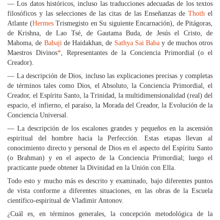
— Los datos históricos, incluso las traducciones adecuadas de los textos
filosóficos y las selecciones de las citas de las Enseñanzas de
Thoth
el
Atlante (
Hermes
Trismegisto en Su siguiente Encarnación), de Pitágoras,
de Krishna, de Lao Tsé, de Gautama Buda, de Jesús el Cristo, de
Mahoma, de
Babaji
de Haidakhan, de
Sathya Sai Baba
y de muchos otros
Maestros Divinos
*
, Representantes de la Conciencia Primordial (o el
Creador).
— La descripción de Dios, incluso las explicaciones precisas y completas
de términos tales como Dios, el Absoluto, la Conciencia Primordial, el
Creador, el Espíritu Santo, la Trinidad, la multidimensionalidad (real) del
espacio, el infierno, el paraíso, la Morada del Creador, la Evolución de la
Conciencia Universal.
— La descripción de los escalones grandes y pequeños en la ascensión
espiritual del hombre hacia la Perfección. Estas etapas llevan al
conocimiento directo y personal de Dios en el aspecto del Espíritu Santo
(o Brahman) y en el aspecto de la Conciencia Primordial; luego el
practicante puede obtener la Divinidad en la Unión con Ella.
Todo esto y mucho más es descrito y examinado, bajo diferentes puntos
de vista conforme a diferentes situaciones, en las obras de la Escuela
científico-espiritual de Vladimir Antonov.
¿Cuál es, en términos generales, la concepción metodológica de la