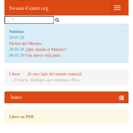
Swami-Center.org
Toggle
navigatio
×
Noticias:
29.03.20
Dichos del Maestro
28.03.20
¿Qué enseña el Maestro?
08.03.20
Una nueva vida pura
Libros
Al otro lado del mundo material
Prefacio. Biólogos que estudian a Dios
Índice
Libro en PDF
.