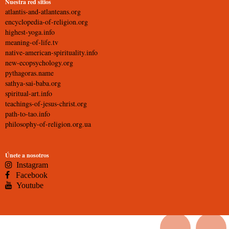
Nuestra red sitios
atlantis-and-atlanteans.org
encyclopedia-of-religion.org
highest-yoga.info
meaning-of-life.tv
native-american-spirituality.info
new-ecopsychology.org
pythagoras.name
sathya-sai-baba.org
spiritual-art.info
teachings-of-jesus-christ.org
path-to-tao.info
philosophy-of-religion.org.ua
Únete a nosotros
Instagram
Facebook
Youtube