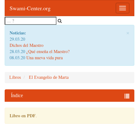
Swami-Center.org
Toggle
navigatio
×
Noticias:
29.03.20
Dichos del Maestro
28.03.20
¿Qué enseña el Maestro?
08.03.20
Una nueva vida pura
Libros
El Evangelio de Marta
Índice
Libro en PDF
.