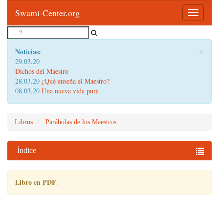
Swami-Center.org
Toggle
navigatio
×
Noticias:
29.03.20
Dichos del Maestro
28.03.20
¿Qué enseña el Maestro?
08.03.20
Una nueva vida pura
Libros
Parábolas de los Maestros
Índice
Libro en PDF
.