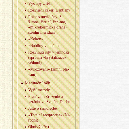
Vý­stu­py z těla
Roz­ví­je­ní čaker. Dan­ti­a­ny
Práce s me­ri­di­á­ny. Su­
šum­na, či­t­ri­ní, žeň-mo,
«mi­k­ro­kos­mic­ká dráha»,
střed­ní me­ri­di­án
«Kokon»
«Bub­li­ny vní­má­ní»
Roz­vi­nu­tí síly v jem­nos­ti
(správ­ná «krys­ta­li­za­ce»
vě­do­mí)
«Mro­žo­vá­ní» (zimní pla­
vá­ní)
Me­di­tač­ní běh
Vyšší me­to­dy
Pra­ná­va. «Zro­ze­ní» a
«zrání» ve Sva­tém Duchu
Ještě o sa­mo­léč­bě
«To­tál­ní re­ci­pro­ci­ta» (Ni­
rod­hi)
Oh­ni­vý křest