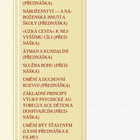
(PŘED­NÁŠ­KA)
NÁ­BO­ŽEN­STVÍ — A NÁ­
BO­ŽEN­SKÁ HNUTÍ A
ŠKOLY (PŘED­NÁŠ­KA)
«ÚZKÁ CESTA» K NEJ­
VYŠ­ŠÍ­MU CÍLI (PŘED­
NÁŠ­KA)
ÁTMAN A KUN­DA­LÍ­NÍ
(PŘED­NÁŠ­KA)
SLUŽ­BA BOHU (PŘED­
NÁŠ­KA)
UMĚNÍ A DU­CHOV­NÍ
ROZ­VOJ (PŘED­NÁŠ­KA)
ZÁ­KLAD­NÍ PRIN­CI­PY
VÝUKY PSY­CHIC­KÉ AU­
TO­RE­GU­LA­CE DĚTEM A
DO­SPÍ­VA­JÍ­CÍM (PŘED­
NÁŠ­KA)
UMĚNÍ BÝT ŠŤAST­NÝM
(LESNÍ PŘED­NÁŠ­KA K
FILMU)