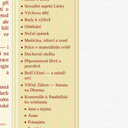
 při
Se­xu­ál­ní aspekt Lásky
tí o
Vý­cho­va dětí
etod
Rady k vý­ži­vě
 ale
Ob­lé­ká­ní
lidí
é ve
Noční spá­nek
Me­di­cí­na, zdra­ví a osud
 — i
Práce v ma­te­ri­ál­ním světě
i na
Du­chov­ní služ­ba
race
Při­pou­ta­nos­ti lživé a
ogie
prav­di­vé
» a
Boží Učení — a sek­tář­
ství
Věčný Zákon — Sa­na­ta­
asná
na Dhar­ma
šech
Ko­men­tá­ře k Pataňdža­li­
ckém
ho sché­ma­tu
nské
Jama a ni­ja­ma
Ásana
Prá­na­já­ma
>>>