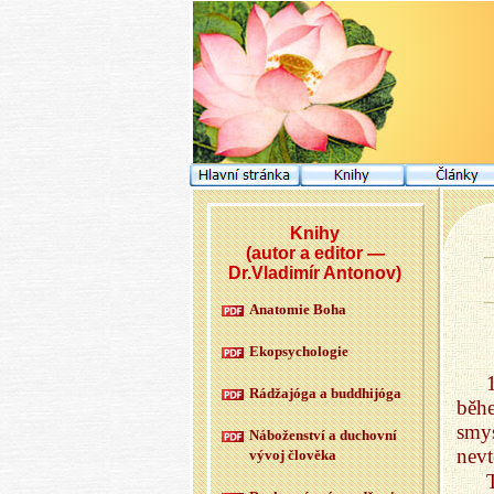
Knihy
(autor a editor —
Dr.Vladimír Antonov)
Ana­to­mie Boha
Ekopsy­cho­lo­gie
Rádžajóga a budd­hijóga
běhe
smy
Ná­bo­žen­ství a du­chov­ní
nevt
vývoj člo­vě­ka