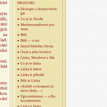
ické
PRO­STO­RU
Eko­lo­gie a ekopsy­cho­lo­
eným
gie
ášů,
Co je to člo­věk
átní
Mno­ho­roz­měr­nost pro­
jich
sto­ru
i na
Bůh
lad,
Bůh — a my
vání
Smysl lid­ské­ho ži­vo­ta
ilní
Osud a jeho ko­rek­ce
Láska, Moud­rost a Síla
stí,
Co je to láska
lidé
Láska k lidem
Láska k pří­ro­dě
Bůh je Láska
deny
«Každé vy­stou­pe­ní ze
ební
stavu lásky…»
skou
Ego­cen­t­rizmus — a Bo­
vání
ho­cen­t­rizmus
Láska k Bohu