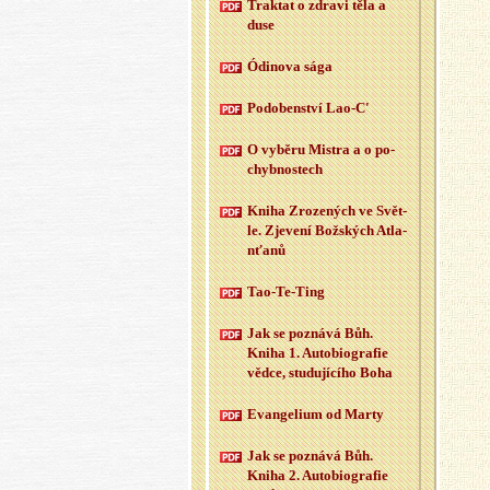
Trak­tat o zdra­vi těla a
duse
Ódi­no­va sága
Po­do­ben­ství Lao-C'
O vy­bě­ru Mi­s­tra a o po­
chyb­nos­tech
Kniha Zro­ze­ných ve Svět­
le. Zje­ve­ní Bož­ských At­la­
n­ťa­nů
Tao-Te-Ting
Jak se po­zná­vá Bůh.
Kniha 1. Au­to­bi­o­gra­fie
vědce, stu­du­jí­cí­ho Boha
Evan­ge­li­um od Marty
Jak se po­zná­vá Bůh.
Kniha 2. Au­to­bi­o­gra­fie