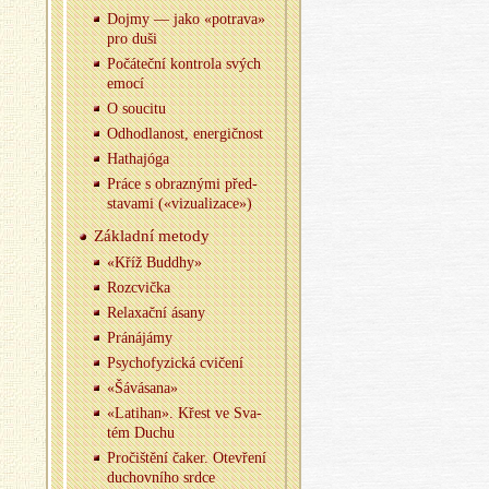
Dojmy — jako «po­tra­va»
pro duši
Po­čá­teč­ní kon­t­ro­la svých
emocí
O sou­ci­tu
Od­hod­la­nost, ener­gič­nost
Hathajóga
Práce s ob­raz­ný­mi před­
sta­va­mi («vi­zu­a­li­za­ce»)
Zá­klad­ní me­to­dy
«Kříž Budd­hy»
Roz­cvič­ka
Re­la­xač­ní ásany
Prá­ná­já­my
Psy­cho­fy­zic­ká cvi­če­ní
«Šá­vá­sa­na»
«La­ti­han». Křest ve Sva­
tém Duchu
Pro­čiš­tě­ní čaker. Ote­vře­ní
du­chov­ní­ho srdce