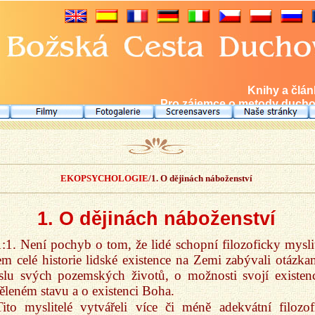
Knihy a člá
Pro zájemce o metody duchov
EKOPSYCHOLOGIE
/1. O dějinách náboženství
1. O dějinách náboženství
1:1. Není pochyb o tom, že lidé schopní filozoficky myslit
m celé historie lidské existence na Zemi zabývali otázka
slu svých pozemských životů, o možnosti svojí existen
ěleném stavu a o existenci Boha.
Tito myslitelé vytvářeli více či méně adekvátní filozof