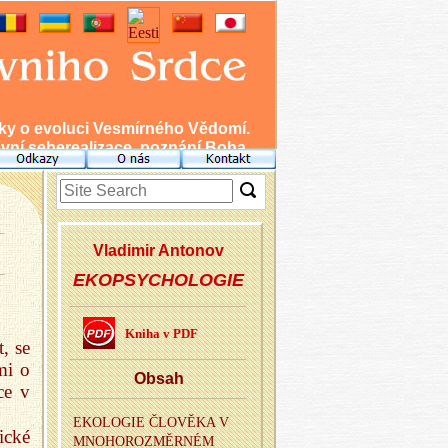
nky o evoluci Vesmírného Vědomí.
ní seberealizace, poznání Boha.
Vla­di­mir An­to­nov
EKOPSYCHOLOGIE
Kniha v PDF
, se
mi o
Obsah
ce v
EKO­LO­GIE ČLO­VĚ­KA V
ické
MNO­HO­ROZ­MĚR­NÉM