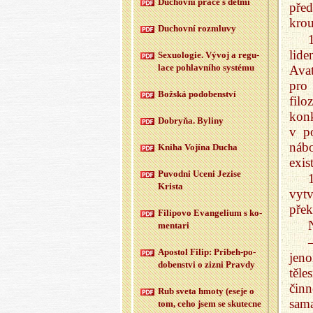
Du­chov­ní práce s dětmi
před
krou
Du­chov­ní roz­mlu­vy
lid
Se­xu­o­lo­gie. Vývoj a re­gu­
la­ce po­hlav­ní­ho sys­té­mu
Avat
pro
Bož­ská po­do­ben­ství
filo
konk
Dobryňa. By­li­ny
v p
náb
Kniha Vo­jí­na Ducha
exis
Puvod­ni Uceni Je­zi­se
Kris­ta
vyt
přek
Fi­li­po­vo Evan­ge­li­um s ko­
men­ta­ri
Apo­stol Filip: Pri­beh-po­
jeno
do­ben­st­vi o zizni Prav­dy
těle
činn
Rub sveta hmoty (eseje o
sama
tom, ceho jsem se sku­tec­ne