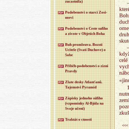
zu­cast­ni­la)
kte
Po­do­ben­st­vi o star­ci Zo­si­
Boh
mo­vi
duc
ome
Po­do­ben­st­vi o Ceste su­fi­ho
dru
a zi­vo­te v Ob­je­tich Boha
skut
Buh pro­mlou­va. Boz­sti
Uci­te­le (Svati Du­cho­ve) o
když
Sobe
celé
vyc
Při­běh-po­do­ben­st­vi o zizni
Prav­dy
náb
«jin
Zlate desky At­la­n­ťa­nů.
Ta­jem­st­vi Py­ra­mid
nutn
Zá­pis­ky jed­no­ho sú­fí­ho
zem
(vzpo­mín­ky Al-Bj­úla na
poz
Svoje učení)
zkuš
Trak­tát o ctnos­ti
<<<