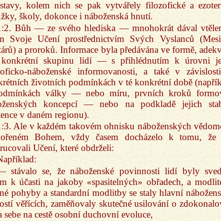
stavy, kolem nich se pak vytvářely filozofické a ezoter
žky, školy, dokonce i náboženská hnutí.
1:2. Bůh — ze svého hlediska — mnohokrát dával vtěl
em Svoje Učení prostřednictvím Svých Vyslanců (Mesi
árů) a proroků. Informace byla předávána ve formě, adekv
 konkrétní skupinu lidí — s přihlédnutím k úrovni je
zoficko-náboženské informovanosti, a také v závislost
rétních životních podmínkách v té konkrétní době (napřík
odmínkách války — nebo míru, prvních kroků formo
oženských koncepcí — nebo na podkladě jejich stab
tence v daném regionu).
1:3. Ale v každém takovém ohnisku náboženských vědomo
vořeném Bohem, vždy časem docházelo k tomu, že 
rucovali Učení, které obdrželi:
Například:
— stávalo se, že náboženské povinnosti lidí byly sve
m k účasti na jakoby «spasitelných» obřadech, a modlit
sné pohyby a standardní modlitby se staly hlavní nábožen
ostí věřících, zaměňovaly skutečné usilování o zdokonalo
 sebe na cestě osobní duchovní evoluce,