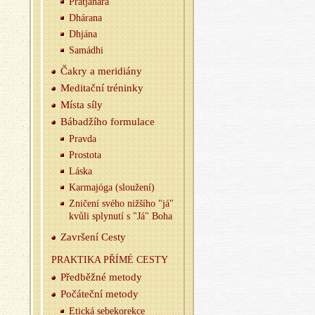
Pratjá­há­ra
Dhá­ra­na
Dhjá­na
Sa­mád­hi
Čakry a me­ri­di­á­ny
Me­di­tač­ní tré­nin­ky
Místa síly
Bá­badží­ho for­mu­la­ce
Prav­da
Pro­s­to­ta
Láska
Kar­majóga (slou­že­ní)
Zni­če­ní svého niž­ší­ho "já"
kvůli sply­nu­tí s "Já" Boha
Za­vr­še­ní Cesty
PRAK­TI­KA PŘÍMÉ CESTY
Před­běž­né me­to­dy
Po­čá­teč­ní me­to­dy
Etic­ká se­be­ko­rek­ce