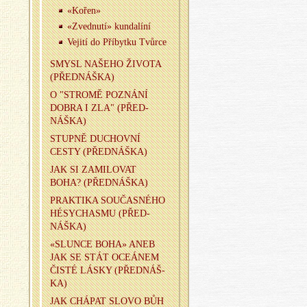
«Kořen»
«Zved­nu­tí» kun­da­lí­ní
Ve­ji­tí do Pří­byt­ku Tvůr­ce
SMYSL NA­ŠE­HO ŽI­VO­TA
(PŘED­NÁŠ­KA)
O "STRO­MĚ PO­ZNÁ­NÍ
DOBRA I ZLA" (PŘED­
NÁŠ­KA)
STUP­NĚ DU­CHOV­NÍ
CESTY (PŘED­NÁŠ­KA)
JAK SI ZA­MI­LO­VAT
BOHA? (PŘED­NÁŠ­KA)
PRAK­TI­KA SOU­ČAS­NÉ­HO
HÉSY­CHAS­MU (PŘED­
NÁŠ­KA)
«SLUN­CE BOHA» ANEB
JAK SE STÁT OCE­Á­NEM
ČISTÉ LÁSKY (PŘED­NÁŠ­
KA)
JAK CHÁ­PAT SLOVO BŮH