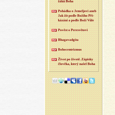
žáků Boha
Po­hád­ka o Je­meljo­vi aneb
Jak žít podle Bo­ží­ho Při­
ká­zá­ní a podle Boží Vůle
Po­věst o Pe­re­svě­to­vi
Bha­ga­vad­gí­ta
Bo­ho­cen­t­rizmus
Život po ži­vo­tě. Zá­pis­ky
člo­vě­ka, který našel Boha