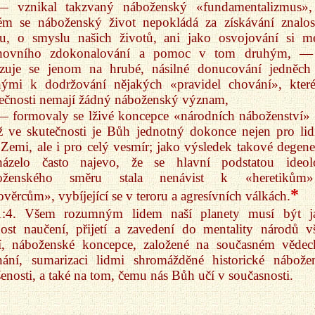
— vznikal takzvaný náboženský «fundamentalizmus»,
rém se náboženský život nepokládá za získávání znalos
u, o smyslu našich životů, ani jako osvojování si m
hovního zdokonalování a pomoc v tom druhým, —
zuje se jenom na hrubé, násilné donucování jedněch 
hými k dodržování nějakých «pravidel chování», kter
ečnosti nemají žádný náboženský význam,
— formovaly se lživé koncepce «národních náboženství»
 ve skutečnosti je Bůh jednotný dokonce nejen pro lid
 Zemi, ale i pro celý vesmír; jako výsledek takové degene
házelo často najevo, že se hlavní podstatou ideol
oženského směru stala nenávist k «heretikům
*
ověrcům», vybíjející se v teroru a agresívních válkách.
1:4. Všem rozumným lidem naší planety musí být j
ost naučení, přijetí a zavedení do mentality národů v
í, náboženské koncepce, založené na současném věde
nání, sumarizaci lidmi shromážděné historické nábože
enosti, a také na tom, čemu nás Bůh učí v současnosti.