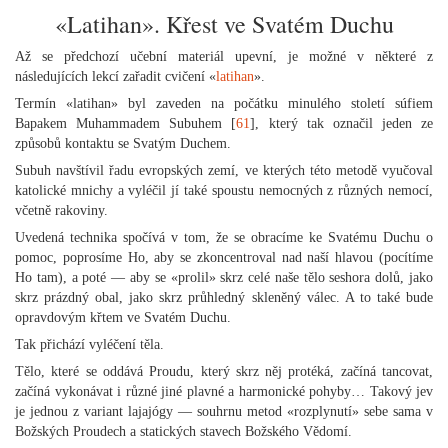
«Latihan». Křest ve Svatém Duchu
Až se předchozí učební materiál upevní, je možné v některé z
následujících lekcí zařadit cvičení «
latihan
».
Termín «latihan» byl zaveden na počátku minulého století súfiem
Bapakem Muhammadem Subuhem [
61
], který tak označil jeden ze
způsobů kontaktu se Svatým Duchem.
Subuh navštívil řadu evropských zemí, ve kterých této metodě vyučoval
katolické mnichy a vyléčil jí také spoustu nemocných z různých nemocí,
včetně rakoviny.
Uvedená technika spočívá v tom, že se obracíme ke Svatému Duchu o
pomoc, poprosíme Ho, aby se zkoncentroval nad naší hlavou (pocítíme
Ho tam), a poté — aby se «prolil» skrz celé naše tělo seshora dolů, jako
skrz prázdný obal, jako skrz průhledný skleněný válec. A to také bude
opravdovým křtem ve Svatém Duchu.
Tak přichází vyléčení těla.
Tělo, které se oddává Proudu, který skrz něj protéká, začíná tancovat,
začíná vykonávat i různé jiné plavné a harmonické pohyby… Takový jev
je jednou z variant lajajógy — souhrnu metod «rozplynutí» sebe sama v
Božských Proudech a statických stavech Božského Vědomí.