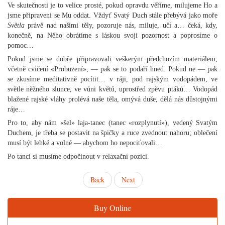
Ve skutečnosti je to velice prosté, pokud opravdu věříme, milujeme Ho a
jsme připraveni se Mu oddat. Vždyť Svatý Duch stále přebývá jako moře
Světla
právě nad našimi těly, pozoruje nás, miluje, učí a… čeká, kdy,
konečně, na Něho obrátíme s láskou svoji pozornost a poprosíme o
pomoc…
Pokud jsme se dobře připravovali veškerým předchozím materiálem,
včetně cvičení «Probuzení», — pak se to podaří hned. Pokud ne — pak
se zkusíme meditativně pocítit… v ráji, pod rajským vodopádem, ve
světle něžného slunce, ve vůni květů, uprostřed zpěvu ptáků… Vodopád
blažené rajské vláhy prolévá naše těla, omývá duše, dělá nás důstojnými
ráje…
Pro to, aby nám «šel» laja-tanec (tanec «rozplynutí»), vedený Svatým
Duchem, je třeba se postavit na špičky a ruce zvednout nahoru; oblečení
musí být lehké a volné — abychom ho nepociťovali…
Po tanci si musíme odpočinout v relaxační pozici.
Back
Next
Buy Online