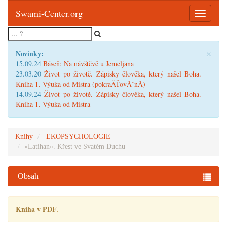
Swami-Center.org
Toggle
navigatio
×
Novinky:
15.09.24
Báseň: Na návštěvě u Jemeljana
23.03.20
Život po životě. Zápisky člověka, který našel Boha.
Kniha 1. Výuka od Mistra (pokraÄŤovĂˇnĂ­)
14.09.24
Život po životě. Zápisky člověka, který našel Boha.
Kniha 1. Výuka od Mistra
Knihy
EKOPSYCHOLOGIE
«Latihan». Křest ve Svatém Duchu
Obsah
Kniha v PDF
.