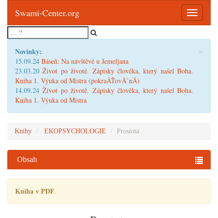
Swami-Center.org
Toggle
navigatio
×
Novinky:
15.09.24
Báseň: Na návštěvě u Jemeljana
23.03.20
Život po životě. Zápisky člověka, který našel Boha.
Kniha 1. Výuka od Mistra (pokraÄŤovĂˇnĂ­)
14.09.24
Život po životě. Zápisky člověka, který našel Boha.
Kniha 1. Výuka od Mistra
Knihy
EKOPSYCHOLOGIE
Prostota
Obsah
Kniha v PDF
.