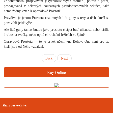
«Spontánnost» projevování jakýchkoliv svých rozmarů, potřeb a přání,
propagovaná v některých současných pseudoduchovních sektách, také
nemá žádný vztah k opravdové Prostotě.
Pravdivá je jenom Prostota rozumných lidí guny sattvy a těch, kteří se
pozdvihli ještě výše.
Ale lidé guny tamas budou jako prostotu chápat buď úlisnost, nebo násilí,
hrubost a rvačky, nebo opilé chrochtání ležících ve špíně.
Opravdová Prostota — to je prvek učení «na Boha». Ona není pro ty,
kteří jsou od Něho vzdáleni.
Back
Next
Buy Online
Share our website: