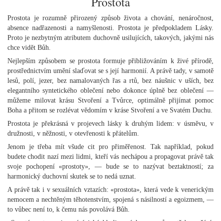
Prostota
Prostota je rozumně přirozený způsob života a chování, nenáročnost,
absence nadřazenosti a namyšlenosti. Prostota je předpokladem Lásky.
Proto je nezbytným atributem duchovně usilujících, takových, jakými nás
chce vidět Bůh.
Nejlepším způsobem se prostota formuje přibližováním k živé přírodě,
prostřednictvím umění slaďovat se s její harmonií. A právě tady, v samotě
lesů, polí, jezer, bez namalovaných řas a rtů, bez náušnic v uších, bez
elegantního syntetického oblečení nebo dokonce úplně bez oblečení —
můžeme milovat krásu Stvoření a Tvůrce, optimálně přijímat pomoc
Boha a přitom se rozlévat vědomím v kráse Stvoření a ve Svatém Duchu.
Prostota je překrásná v projevech lásky k druhým lidem: v úsměvu, v
družnosti, v něžnosti, v otevřenosti k přátelům.
Jenom je třeba mít všude cit pro přiměřenost. Tak například, pokud
budete chodit nazí mezi lidmi, kteří vás nechápou a propagovat právě tak
svoje pochopení «prostoty», — bude se to nazývat beztaktností; za
harmonický duchovní skutek se to nedá uznat.
A právě tak i v sexuálních vztazích: «prostota», která vede k venerickým
nemocem a nechtěným těhotenstvím, spojená s násilností a egoizmem, —
to vůbec není to, k čemu nás povolává Bůh.