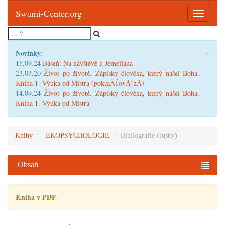
Swami-Center.org
Toggle
navigatio
×
Novinky:
15.09.24
Báseň: Na návštěvě u Jemeljana
23.03.20
Život po životě. Zápisky člověka, který našel Boha.
Kniha 1. Výuka od Mistra (pokraÄŤovĂˇnĂ­)
14.09.24
Život po životě. Zápisky člověka, který našel Boha.
Kniha 1. Výuka od Mistra
Knihy
EKOPSYCHOLOGIE
Bibliografie (rusky)
Obsah
Kniha v PDF
.