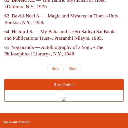
62. Blofeld J.E. — The Tantric Mysticism of Tibet.
«Dutton», N.Y., 1970.
63. David-Neel A. — Magic and Mystery in Tibet. «Univ.
Books», N.Y., 1958.
64. Hislop J.S. — My Baba and i. «Sri Sathya Sai Books
and Publications Trust», Prasanthi Nilaym, 1985.
65. Yogananda — Autobiography of a Yogi. «The
Philosophical Library», N.Y., 1946.
Back
Next
Buy Online
Share our website: