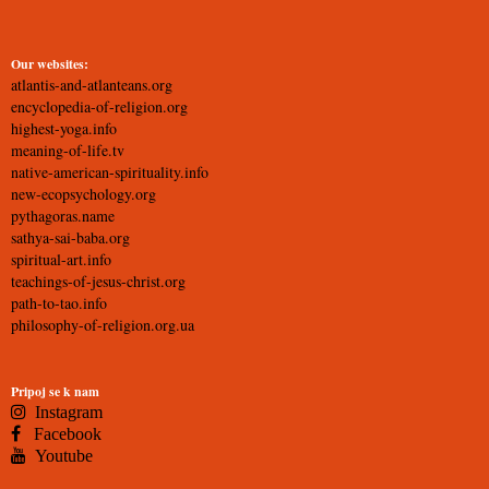
Our websites:
atlantis-and-atlanteans.org
encyclopedia-of-religion.org
highest-yoga.info
meaning-of-life.tv
native-american-spirituality.info
new-ecopsychology.org
pythagoras.name
sathya-sai-baba.org
spiritual-art.info
teachings-of-jesus-christ.org
path-to-tao.info
philosophy-of-religion.org.ua
Pripoj se k nam
Instagram
Facebook
Youtube