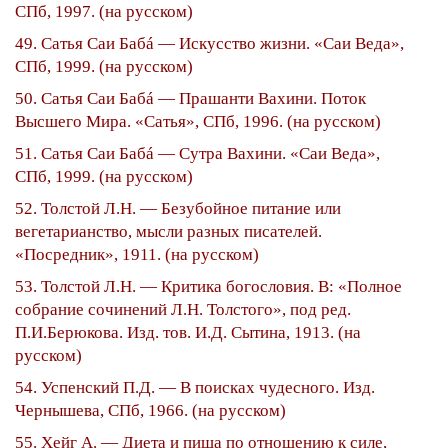
СПб, 1997. (на русском)
49. Сатья Саи Бабá — Искусство жизни. «Саи Веда»,
СПб, 1999. (на русском)
50. Сатья Саи Бабá — Прашанти Вахини. Поток
Высшего Мира. «Сатья», СПб, 1996. (на русском)
51. Сатья Саи Бабá — Сутра Вахини. «Саи Веда»,
СПб, 1999. (на русском)
52. Толстой Л.Н. — Безубойное питание или
вегетарианство, мысли разных писателей.
«Посредник», 1911. (на русском)
53. Толстой Л.Н. — Критика богословия. В: «Полное
собрание сочинений Л.Н. Толстого», под ред.
П.И.Берюкова. Изд. тов. И.Д. Сытина, 1913. (на
русском)
54. Успенский П.Д. — В поисках чудесного. Изд.
Чернышева, СПб, 1966. (на русском)
55. Хейг А. — Диета и пища по отношению к силе,