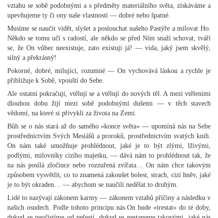
vztahu se sobě podobnými a s předměty materiálního světa, získáváme a
upevňujeme ty či ony naše vlastnosti — dobré nebo špatné.
Musíme se naučit vidět, slyšet a poslouchat našeho Pastýře a milovat Ho.
Někdo se tomu učí s radostí, ale někdo se před Ním snaží schovat, tváří
se, že On vůbec neexistuje, zato existuji já! — vida, jaký jsem skvělý,
silný a překrásný!
Pokorné, dobré, milující, rozumné — On vychovává láskou a rychle je
přibližuje k Sobě, vpouští do Sebe.
Ale ostatní pokračují, vtělují se a vtělují do nových těl. A mezi vtěleními
dlouhou dobu žijí mezi sobě podobnými dušemi — v těch stavech
vědomí, na které si přivykli za života na Zemi.
Bůh se o nás stará až do samého «konce světa» — upomíná nás na Sebe
prostřednictvím Svých Mesiášů a proroků, prostřednictvím svatých knih.
On nám také umožňuje prohlédnout, jaké je to být zlými, lživými,
podlými, milovníky cizího majetku, — dává nám to prohlédnout tak, že
na nás posílá zločince nebo rozzuřená zvířata… On nám chce takovým
způsobem vysvětlit, co to znamená zakoušet bolest, strach, cizí hněv, jaké
je to být okraden… — abychom se naučili nedělat to druhým.
Lidé to nazývají zákonem karmy — zákonem vztahů příčiny a následku v
našich osudech. Podle tohoto principu nás On bude «trestat» do té doby,
dokud se neočistíme od neřestí, dokud se nestaneme takovými, jaké nás