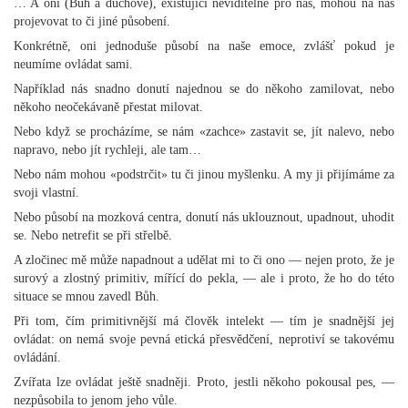
… A oni (Bůh a duchové), existující neviditelně pro nás, mohou na nás
projevovat to či jiné působení.
Konkrétně, oni jednoduše působí na naše emoce, zvlášť pokud je
neumíme ovládat sami.
Například nás snadno donutí najednou se do někoho zamilovat, nebo
někoho neočekávaně přestat milovat.
Nebo když se procházíme, se nám «zachce» zastavit se, jít nalevo, nebo
napravo, nebo jít rychleji, ale tam…
Nebo nám mohou «podstrčit» tu či jinou myšlenku. A my ji přijímáme za
svoji vlastní.
Nebo působí na mozková centra, donutí nás uklouznout, upadnout, uhodit
se. Nebo netrefit se při střelbě.
A zločinec mě může napadnout a udělat mi to či ono — nejen proto, že je
surový a zlostný primitiv, mířící do pekla, — ale i proto, že ho do této
situace se mnou zavedl Bůh.
Při tom, čím primitivnější má člověk intelekt — tím je snadnější jej
ovládat: on nemá svoje pevná etická přesvědčení, neprotiví se takovému
ovládání.
Zvířata lze ovládat ještě snadněji. Proto, jestli někoho pokousal pes, —
nezpůsobila to jenom jeho vůle.