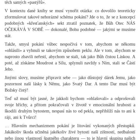
těch samých «pastýřů».
V kontextu dané knihy se musí vynořit otázka: co dovolilo teoreticky
zformulovat takové nehorázné schéma pokání? Jde o to, že se z koncepcí
podobných «křesťanských» sekt ztratil poznatek, že Bůh Otec NÁS
OČEKÁVÁ V SOBĚ — dokonalé, Bohu podobné — jakými se musíme
stát.
Takže, smysl pokání vůbec nespočívá v tom, abychom se někomu
«ohlásili» a vyhnuli se takovým způsobem peklu. Ale v tom, abychom se
naprosto zbavili neřestí, abychom se stali, tak jako Bůh čistou Láskou. A
poté, až získáme Moudrost a Sílu, splynuli navždy s Ním, stali se Částí
Jeho.
Jinými slovy, musíme připravit sebe — jako důstojný dárek Jemu, jako
pozornost naší lásky k Němu, jako Svatý Dar. A tento Dar musí být
Božsky čistý!
Teď už musí být jasné, že jakkoli bychom «ohlašovali» a odprošovali
svoje hříchy, a přitom pokračovali v životě v emocionální hrubosti a
škodili druhým bytostem, nespasí nás to od pekla, nepřiblíží nás to ani k
ráji, ani k Tvůrci!
… Hlavním mechanizmem pokání je litování vykonaných přestupků.
Jakákoliv škoda učiněná jakékoliv živé bytosti naší zištností, nedbalostí
nebo jinou vlastností špatného charakteru — to je hlavní skupina našich