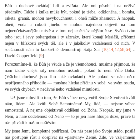
Bůh a duchové ovládají lidi a zvířata. Ale oni působí i na neživé
předměty. Takže i kulka může být, pokud je třeba, odkloněna, i bomba,
raketa, granát, mohou nevybouchnout, i oheň může zhasnout. A naopak,
oheň, voda a cokoli jiného se mohou najednou objevit na tom
nejneočekávanějším místě a v tom nejneočekávanějším čase. Svědectvím
toho jsou i jevy poltergeista i ty zázraky, které konají Mesiáši, přičemž
nejen v blízkosti svých těl, ale i v jakékoliv vzdálenosti od nich. V
současnosti nám to konkrétně demonstrují Satja Sai [
10
,
14
,
42
,
58
,
64
] a
David Copperfield [
9
].
Porozumíme-li, že Bůh je všude a že je všemohoucí, musíme přijmout, že
nám žádné vnější síly nemohou uškodit, pokud to není Vůle Boha.
(Všichni duchové jsou Jím také ovládáni). Ale pokud se nám něco
nepříjemného přihodilo — musíme hledat příčinu v sobě: ve svém osudu,
ve svých chybách v nedávné nebo vzdálené minulosti.
… Už jsme mluvili o tom, že Bůh vůbec nevytvořil Svoje Stvoření kvůli
nám, lidem. Ale kvůli Sobě Samotnému! My, lidé, — nejsme vůbec
samostatní. A nejsme objektivně odděleni od Boha. Naopak, my jsme v
Něm, a naše oddělenost od Něho — to je jen naše hloupá iluze, právě ta
nás přivádí k našim neštěstím.
My jsme Jemu kompletně podřízeni. On nás pase jako Svoje stádo, posílá
nás postupně růst a dospívat na «pastviny» Země. Zde, ve vzájemném