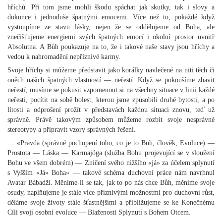
hříchů. Při tom jsme mohli škodu spáchat jak skutky, tak i slovy a
dokonce i jednoduše špatnými emocemi. Více než to, pokaždé když
vystoupíme ze stavu lásky, nejen že se oddělujeme od Boha, ale
znečišťujeme energiemi svých špatných emocí i okolní prostor uvnitř
Absolutna. A Bůh poukazuje na to, že i takové naše stavy jsou hříchy a
vedou k nahromadění nepříznivé karmy.
Svoje hříchy si můžeme představit jako korálky navlečené na niti těch či
oněch našich špatných vlastností — neřestí. Když se pokoušíme zbavit
neřestí, musíme se pokusit vzpomenout si na všechny situace v linii každé
neřesti, pocítit na sobě bolest, kterou jsme způsobili druhé bytosti, a po
lítosti a odprošení prožít v představách každou situaci znovu, teď už
správně. Právě takovým způsobem můžeme rozbít svoje nesprávné
stereotypy a připravit vzory správných řešení.
… «Pravda (správné pochopení toho, co je to Bůh, člověk, Evoluce) —
Prostota — Láska — Karmajóga (služba Bohu projevující se v sloužení
Bohu ve všem dobrém) — Zničení svého nižšího «já» za účelem splynutí
s Vyšším «Já» Boha» — takové schéma duchovní práce nám navrhnul
Avatar Bábadží. Měníme-li se tak, jak to po nás chce Bůh, měníme svoje
osudy, naplňujeme je stále více příznivými možnostmi pro duchovní růst,
děláme svoje životy stále šťastnějšími a přibližujeme se ke Konečnému
Cíli svojí osobní evoluce — Blaženosti Splynutí s Bohem Otcem.