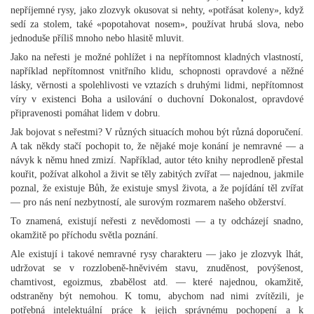
nepříjemné rysy, jako zlozvyk okusovat si nehty, «potřásat koleny», když
sedí za stolem, také «popotahovat nosem», používat hrubá slova, nebo
jednoduše příliš mnoho nebo hlasitě mluvit.
Jako na neřesti je možné pohlížet i na nepřítomnost kladných vlastností,
například nepřítomnost vnitřního klidu, schopnosti opravdové a něžné
lásky, věrnosti a spolehlivosti ve vztazích s druhými lidmi, nepřítomnost
víry v existenci Boha a usilování o duchovní Dokonalost, opravdové
připravenosti pomáhat lidem v dobru.
Jak bojovat s neřestmi? V různých situacích mohou být různá doporučení.
A tak někdy stačí pochopit to, že nějaké moje konání je nemravné — a
návyk k němu hned zmizí. Například, autor této knihy neprodleně přestal
kouřit, požívat alkohol a živit se těly zabitých zvířat — najednou, jakmile
poznal, že existuje Bůh, že existuje smysl života, a že pojídání těl zvířat
— pro nás není nezbytností, ale surovým rozmarem našeho obžerství.
To znamená, existují neřesti z nevědomosti — a ty odcházejí snadno,
okamžitě po příchodu světla poznání.
Ale existují i takové nemravné rysy charakteru — jako je zlozvyk lhát,
udržovat se v rozzlobeně-hněvivém stavu, znuděnost, povýšenost,
chamtivost, egoizmus, zbabělost atd. — které najednou, okamžitě,
odstraněny být nemohou. K tomu, abychom nad nimi zvítězili, je
potřebná intelektuální práce k jejich správnému pochopení a k