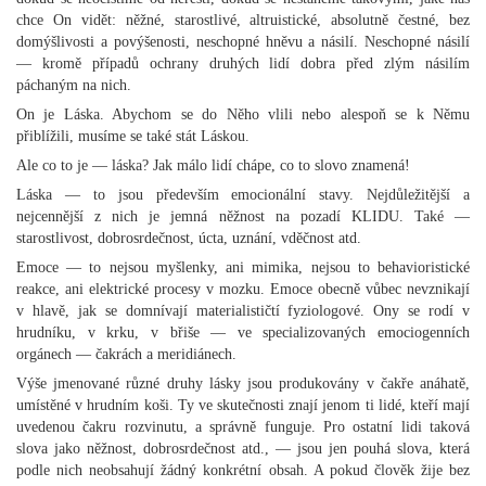
chce On vidět: něžné, starostlivé, altruistické, absolutně čestné, bez
domýšlivosti a povýšenosti, neschopné hněvu a násilí. Neschopné násilí
— kromě případů ochrany druhých lidí dobra před zlým násilím
páchaným na nich.
On je Láska. Abychom se do Něho vlili nebo alespoň se k Němu
přiblížili, musíme se také stát Láskou.
Ale co to je — láska? Jak málo lidí chápe, co to slovo znamená!
Láska — to jsou především emocionální stavy. Nejdůležitější a
nejcennější z nich je jemná něžnost na pozadí KLIDU. Také —
starostlivost, dobrosrdečnost, úcta, uznání, vděčnost atd.
Emoce — to nejsou myšlenky, ani mimika, nejsou to behavioristické
reakce, ani elektrické procesy v mozku. Emoce obecně vůbec nevznikají
v hlavě, jak se domnívají materialističtí fyziologové. Ony se rodí v
hrudníku, v krku, v břiše — ve specializovaných emociogenních
orgánech — čakrách a meridiánech.
Výše jmenované různé druhy lásky jsou produkovány v čakře anáhatě,
umístěné v hrudním koši. Ty ve skutečnosti znají jenom ti lidé, kteří mají
uvedenou čakru rozvinutu, a správně funguje. Pro ostatní lidi taková
slova jako něžnost, dobrosrdečnost atd., — jsou jen pouhá slova, která
podle nich neobsahují žádný konkrétní obsah. A pokud člověk žije bez