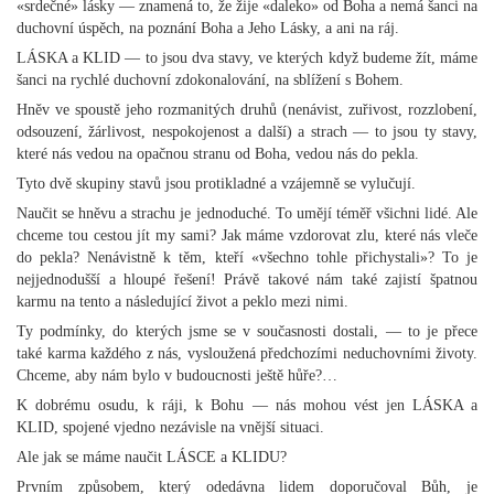
«srdečné» lásky — znamená to, že žije «daleko» od Boha a nemá šanci na
duchovní úspěch, na poznání Boha a Jeho Lásky, a ani na ráj.
LÁSKA a KLID — to jsou dva stavy, ve kterých když budeme žít, máme
šanci na rychlé duchovní zdokonalování, na sblížení s Bohem.
Hněv ve spoustě jeho rozmanitých druhů (nenávist, zuřivost, rozzlobení,
odsouzení, žárlivost, nespokojenost a další) a strach — to jsou ty stavy,
které nás vedou na opačnou stranu od Boha, vedou nás do pekla.
Tyto dvě skupiny stavů jsou protikladné a vzájemně se vylučují.
Naučit se hněvu a strachu je jednoduché. To umějí téměř všichni lidé. Ale
chceme tou cestou jít my sami? Jak máme vzdorovat zlu, které nás vleče
do pekla? Nenávistně k těm, kteří «všechno tohle přichystali»? To je
nejjednodušší a hloupé řešení! Právě takové nám také zajistí špatnou
karmu na tento a následující život a peklo mezi nimi.
Ty podmínky, do kterých jsme se v současnosti dostali, — to je přece
také karma každého z nás, vysloužená předchozími neduchovními životy.
Chceme, aby nám bylo v budoucnosti ještě hůře?…
K dobrému osudu, k ráji, k Bohu — nás mohou vést jen LÁSKA a
KLID, spojené vjedno nezávisle na vnější situaci.
Ale jak se máme naučit LÁSCE a KLIDU?
Prvním způsobem, který odedávna lidem doporučoval Bůh, je