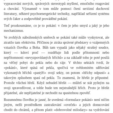
vypracování nových, správných stereotypů myšlení, emočního reagování
a chování. Významně v tom může pomoci čtení seriózní duchovní
literatury, některé psychoenergetické techniky, například seřízení systému
svých čaker a zodpovědně prováděné pokání.
Teď prozkoumáme, co je to pokání: v čem je jeho smysl a jaký je jeho
mechanizmus.
Ve zvrhlých náboženských směrech se pokání také může vyskytovat, ale
ztratilo tam efektivitu. Příčinou je ztráta správné představy o vzájemných
vztazích člověka a Boha. Bůh tam vypadá jako nějaký strašný soudce,
který — kdoví proč — rozděluje lidi podle přítomnosti nebo
nepřítomnosti «nevyzpovídaných hříchů» a na základě toho je poté posílá
na věčný pobyt do pekla nebo do ráje. V těchto sektách tvrdí, že
«pokání», které spásá od pekla, spočívá ve svědomitém sdělování
vykonaných hříchů «pastýři» svojí sekty, on potom «hříchy odpustí» a
takovým způsobem spasí od pekla. To znamená, že hřešit je přípustné.
Protože všichni hřeší. Když nebudeš hřešit — můžeš se stát pyšným na
svoji spravedlivost, a tohle bude ten nejstrašnější hřích. Proto je hřešit
přijatelné, ale nepřijatelné je nechodit na spasitelnou zpověď.
Rozumnému člověku je jasné, že uvedená «formulace pokání» není ničím
jiným, nežli prostředkem zastrašování «oveček» a jejich donucování
chodit do chrámů, a přitom platit «dobrovolné milodary» na vydržování