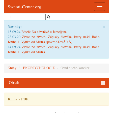
Swami-Center.org
Toggle
navigatio
×
Novinky:
15.09.24
Báseň: Na návštěvě u Jemeljana
23.03.20
Život po životě. Zápisky člověka, který našel Boha.
Kniha 1. Výuka od Mistra (pokraÄŤovĂˇnĂ­)
14.09.24
Život po životě. Zápisky člověka, který našel Boha.
Kniha 1. Výuka od Mistra
Knihy
EKOPSYCHOLOGIE
Osud a jeho korekce
Obsah
Kniha v PDF
.