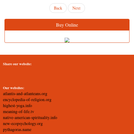
Back
Next
Buy Online
Share our website:
Our websites:
atlantis-and-atlanteans.org
encyclopedia-of-religion.org
highest-yoga.info
meaning-of-life.tv
native-american-spirituality.info
new-ecopsychology.org
pythagoras.name