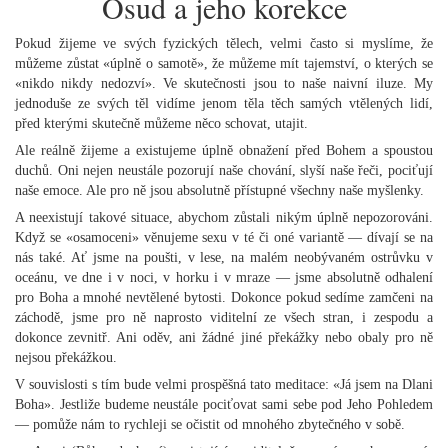
Osud a jeho korekce
Pokud žijeme ve svých fyzických tělech, velmi často si myslíme, že
můžeme zůstat «úplně o samotě», že můžeme mít tajemství, o kterých se
«nikdo nikdy nedozví». Ve skutečnosti jsou to naše naivní iluze. My
jednoduše ze svých těl vidíme jenom těla těch samých vtělených lidí,
před kterými skutečně můžeme něco schovat, utajit.
Ale reálně žijeme a existujeme úplně obnažení před Bohem a spoustou
duchů. Oni nejen neustále pozorují naše chování, slyší naše řeči, pociťují
naše emoce. Ale pro ně jsou absolutně přístupné všechny naše myšlenky.
A neexistují takové situace, abychom zůstali nikým úplně nepozorováni.
Když se «osamoceni» věnujeme sexu v té či oné variantě — dívají se na
nás také. Ať jsme na poušti, v lese, na malém neobývaném ostrůvku v
oceánu, ve dne i v noci, v horku i v mraze — jsme absolutně odhalení
pro Boha a mnohé nevtělené bytosti. Dokonce pokud sedíme zamčeni na
záchodě, jsme pro ně naprosto viditelní ze všech stran, i zespodu a
dokonce zevnitř. Ani oděv, ani žádné jiné překážky nebo obaly pro ně
nejsou překážkou.
V souvislosti s tím bude velmi prospěšná tato meditace: «Já jsem na Dlani
Boha». Jestliže budeme neustále pociťovat sami sebe pod Jeho Pohledem
— pomůže nám to rychleji se očistit od mnohého zbytečného v sobě.