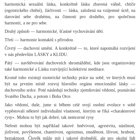
harmonická sexuální láska, konkrétně láska zbavená vášně, chtíče
(egoistického chtění), žárlivosti — láska, založená na vzájemné úctě, na
darování sebe druhému, na činnosti pro druhého, pro společnou
harmonii, a ne pro sebe.
Druhý způsob — harmonické, šťastné vychovávání dětí.
Třetí — harmonie kontaktů s přírodou.
Čtvrtý — duchovní umění. A konkrétně — to, které napomáhá rozvíjení
v nás především LÁSKY a KLIDU.
Pátý — navštěvování duchovních shromáždění, kde jsou organizovány
také harmonické a Lásku rozvíjející kolektivní meditace.
Kromě toho existují ezoterické techniky práce na sobě, ve kterých musí
být na prvním místě rozvoj hlavního orgánu emocionální lásky —
duchovního srdce. Poté následují techniky zjemňování vědomí, poznávání
Svatého Ducha, a potom i Boha Otce.
Jako vědomí, duše, jsme si během celé svojí osobní evoluce v sobě
vypěstovali některé individuální vlastnosti, kterým se říká «charakterové
rysy». Mohou to být jak dobré, tak nemravné rysy.
Neřesti mohou být například takové: hněvivost, agresivita, násilnost,
jízlivost, povýšenost, chamtivost, egoizmus, znuděnost, lživost, hrubost,
beztaktnost. Člověk může mít i takové drobnější, ale pro okolní lidi