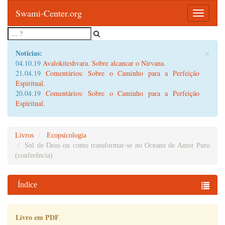
Swami-Center.org
Toggle
navigatio
×
Noticias:
04.10.19
Avalokiteshvara. Sobre alcancar o Nirvana
.
21.04.19
Comentários: Sobre o Caminho para a Perfeição
Espiritual
.
20.04.19
Comentários: Sobre o Caminho para a Perfeição
Espiritual
.
Livros
Ecopsicologia
Sol de Deus ou como transformar-se no Oceano de Amor Puro
(conferência)
Índice
Livro em PDF
.