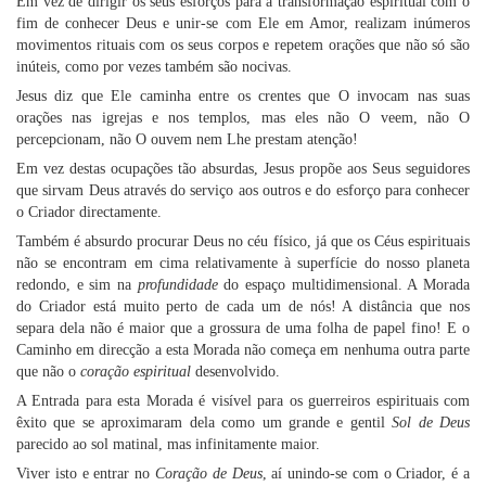
Em vez de dirigir os seus esforços para a transformação espiritual com o
fim de conhecer Deus e unir-se com Ele em Amor, realizam inúmeros
movimentos rituais com os seus corpos e repetem orações que não só são
inúteis, como por vezes também são nocivas.
Jesus diz que Ele caminha entre os crentes que O invocam nas suas
orações nas igrejas e nos templos, mas eles não O veem, não O
percepcionam, não O ouvem nem Lhe prestam atenção!
Em vez destas ocupações tão absurdas, Jesus propõe aos Seus seguidores
que sirvam Deus através do serviço aos outros e do esforço para conhecer
o Criador directamente.
Também é absurdo procurar Deus no céu físico, já que os Céus espirituais
não se encontram em cima relativamente à superfície do nosso planeta
redondo, e sim na
profundidade
do espaço multidimensional. A Morada
do Criador está muito perto de cada um de nós! A distância que nos
separa dela não é maior que a grossura de uma folha de papel fino! E o
Caminho em direcção a esta Morada não começa em nenhuma outra parte
que não o
coração espiritual
desenvolvido.
A Entrada para esta Morada é visível para os guerreiros espirituais com
êxito que se aproximaram dela como um grande e gentil
Sol de Deus
parecido ao sol matinal, mas infinitamente maior.
Viver isto e entrar no
Coração de Deus
, aí unindo-se com o Criador, é a