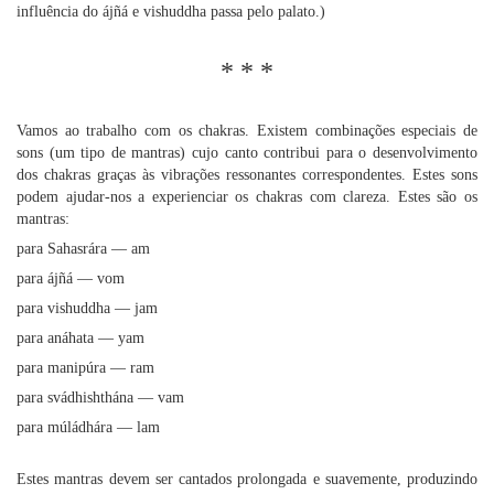
influência do ájñá e vishuddha passa pelo palato.)
* * *
Vamos ao trabalho com os chakras. Existem combinações especiais de
sons (um tipo de mantras) cujo canto contribui para o desenvolvimento
dos chakras graças às vibrações ressonantes correspondentes. Estes sons
podem ajudar-nos a experienciar os chakras com clareza. Estes são os
mantras:
para Sahasrára — am
para ájñá — vom
para vishuddha — jam
para anáhata — yam
para manipúra — ram
para svádhishthána — vam
para múládhára — lam
Estes mantras devem ser cantados prolongada e suavemente, produzindo