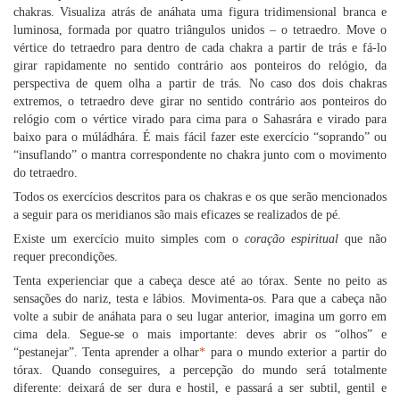
chakras. Visualiza atrás de anáhata uma figura tridimensional branca e
luminosa, formada por quatro triângulos unidos – o tetraedro. Move o
vértice do tetraedro para dentro de cada chakra a partir de trás e fá-lo
girar rapidamente no sentido contrário aos ponteiros do relógio, da
perspectiva de quem olha a partir de trás. No caso dos dois chakras
extremos, o tetraedro deve girar no sentido contrário aos ponteiros do
relógio com o vértice virado para cima para o Sahasrára e virado para
baixo para o múládhára. É mais fácil fazer este exercício “soprando” ou
“insuflando” o mantra correspondente no chakra junto com o movimento
do tetraedro.
Todos os exercícios descritos para os chakras e os que serão mencionados
a seguir para os meridianos são mais eficazes se realizados de pé.
Existe um exercício muito simples com o
coração espiritual
que não
requer precondições.
Tenta experienciar que a cabeça desce até ao tórax. Sente no peito as
sensações do nariz, testa e lábios. Movimenta-os. Para que a cabeça não
volte a subir de anáhata para o seu lugar anterior, imagina um gorro em
cima dela. Segue-se o mais importante: deves abrir os “olhos” e
“pestanejar”. Tenta aprender a olhar
*
para o mundo exterior a partir do
tórax. Quando conseguires, a percepção do mundo será totalmente
diferente: deixará de ser dura e hostil, e passará a ser subtil, gentil e