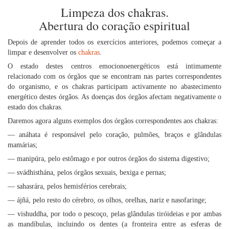
Limpeza dos chakras.
Abertura do coração espiritual
Depois de aprender todos os exercícios anteriores, podemos começar a
limpar e desenvolver os
chakras
.
O estado destes centros emocionoenergéticos está intimamente
relacionado com os órgãos que se encontram nas partes correspondentes
do organismo, e os chakras participam activamente no abastecimento
energético destes órgãos. As doenças dos órgãos afectam negativamente o
estado dos chakras.
Daremos agora alguns exemplos dos órgãos correspondentes aos chakras:
— anáhata é responsável pelo coração, pulmões, braços e glândulas
mamárias;
— manipúra, pelo estômago e por outros órgãos do sistema digestivo;
— svádhisthána, pelos órgãos sexuais, bexiga e pernas;
— sahasrára, pelos hemisférios cerebrais;
— ájñá, pelo resto do cérebro, os olhos, orelhas, nariz e nasofaringe;
— vishuddha, por todo o pescoço, pelas glândulas tiróideias e por ambas
as mandíbulas, incluindo os dentes (a fronteira entre as esferas de