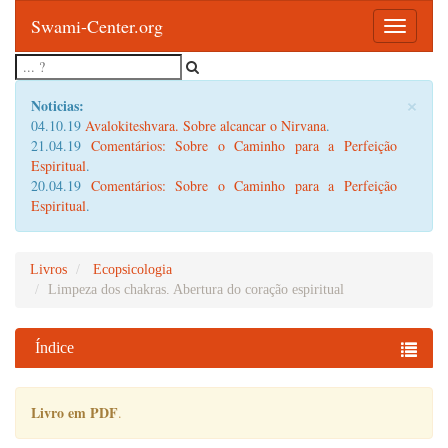
Swami-Center.org
Toggle
navigatio
×
Noticias:
04.10.19
Avalokiteshvara. Sobre alcancar o Nirvana
.
21.04.19
Comentários: Sobre o Caminho para a Perfeição
Espiritual
.
20.04.19
Comentários: Sobre o Caminho para a Perfeição
Espiritual
.
Livros
Ecopsicologia
Limpeza dos chakras. Abertura do coração espiritual
Índice
Livro em PDF
.