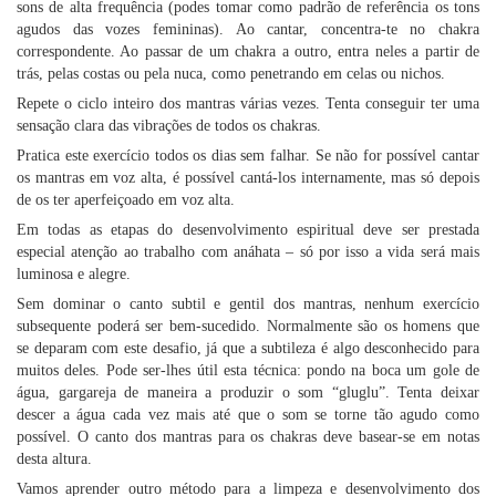
sons de alta frequência (podes tomar como padrão de referência os tons
agudos das vozes femininas). Ao cantar, concentra-te no chakra
correspondente. Ao passar de um chakra a outro, entra neles a partir de
trás, pelas costas ou pela nuca, como penetrando em celas ou nichos.
Repete o ciclo inteiro dos mantras várias vezes. Tenta conseguir ter uma
sensação clara das vibrações de todos os chakras.
Pratica este exercício todos os dias sem falhar. Se não for possível cantar
os mantras em voz alta, é possível cantá-los internamente, mas só depois
de os ter aperfeiçoado em voz alta.
Em todas as etapas do desenvolvimento espiritual deve ser prestada
especial atenção ao trabalho com anáhata – só por isso a vida será mais
luminosa e alegre.
Sem dominar o canto subtil e gentil dos mantras, nenhum exercício
subsequente poderá ser bem-sucedido. Normalmente são os homens que
se deparam com este desafio, já que a subtileza é algo desconhecido para
muitos deles. Pode ser-lhes útil esta técnica: pondo na boca um gole de
água, gargareja de maneira a produzir o som “gluglu”. Tenta deixar
descer a água cada vez mais até que o som se torne tão agudo como
possível. O canto dos mantras para os chakras deve basear-se em notas
desta altura.
Vamos aprender outro método para a limpeza e desenvolvimento dos