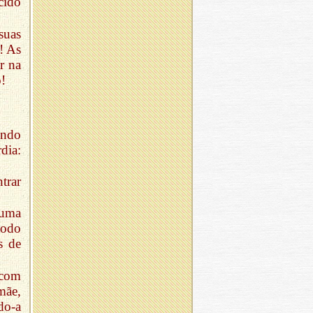
cido
suas
! As
r na
!
ando
dia:
trar
 uma
todo
s de
 com
mãe,
do-a