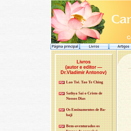
C
Livros
(autor e editor —
Dr.Vladimir Antonov)
Lao Tsé. Tao Te Ching
Sathya Sai o Cristo de
Nossos Dias
Os En­si­na­mentos de Ba­
baji
Bem-aven­tu­rados os