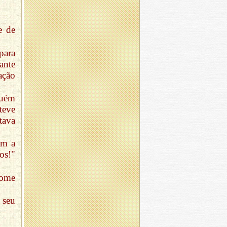
e de
para
ante
ação
guém
teve
tava
am a
os!"
nome
 seu