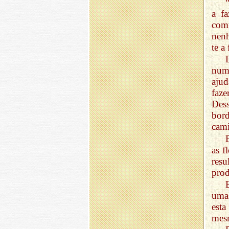
a f
com
nenh
te a
num
ajud
faze
Des
bor
cami
as f
resu
prod
uma 
esta
mesm