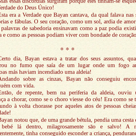
Mas essas discórdias surgiram porque eles tinham-se esque
erdade do Deus Único!
Esta era a Verdade que Bayan cantava, da qual falava nas 
órias e fábulas. O seu coração, como um sol, ardia de amor
 palavras de sabedoria ensinavam como a paz podia existi
a e como as pessoas podiam viver com bondade de coração
* * *
Certo dia, Bayan estava a tratar dos seus assuntos, qu
arou no fumo que saía de um lugar onde um fogo ar
oas más haviam incendiado uma aldeia!
Andando sobre as cinzas, Bayan não conseguiu encon
guém com vida.
Então, de repente, bem na periferia da aldeia, ouviu
nça a chorar, como se o choro viesse do céu! Era como se 
ndo à volta chorasse por aqueles atos de pessoas cheia
dade!
Bayan notou que, de uma grande bétula, pendia uma cesta
bebé lá dentro, milagrosamente são e salvo! A 
entemente, tinha conseguido esconder a criança, penduran