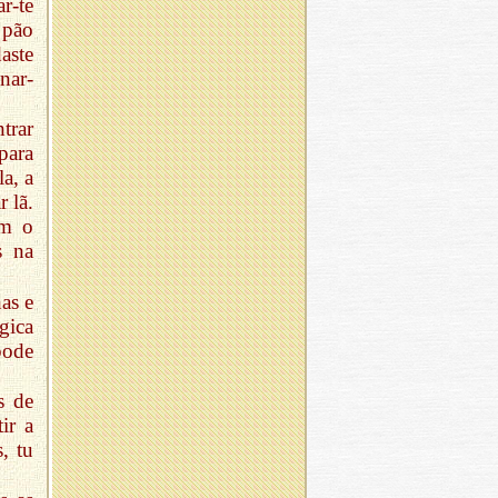
r-te
 pão
aste
nar-
trar
para
a, a
r lã.
ém o
s na
as e
gica
pode
s de
ir a
, tu