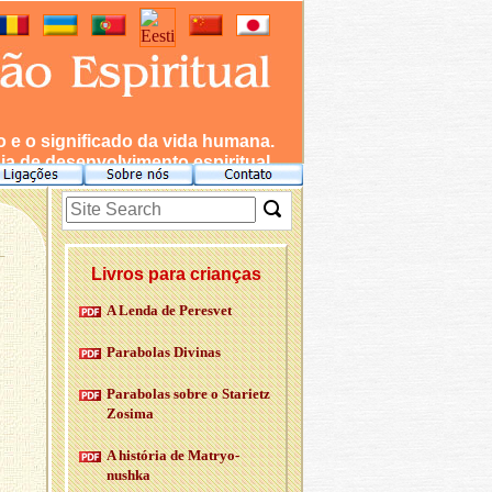
e o significado da vida humana.
a de desenvolvimento espiritual.
Livros para crianças
A Lenda de Pe­resvet
Pa­ra­bolas Di­vinas
Pa­ra­bolas sobre o Sta­rietz
Zo­sima
A his­tória de Ma­tryo­
nushka