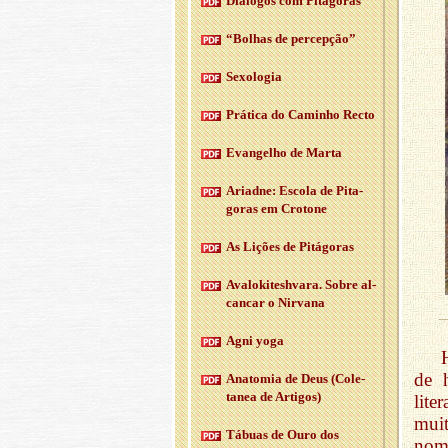
Diá­logos com Pi­tá­goras
“Bo­lhas de per­cepção”
Se­xo­logia
Prá­tica do Ca­minho Recto
Evan­gelho de Marta
Ari­adne: Es­cola de Pi­ta­
goras em Cro­tone
As Li­ções de Pi­tá­goras
Ava­lo­ki­tesh­vara. Sobre al­
cancar o Nir­vana
Agni yoga
de 
Ana­tomia de Deus (Co­le­
tanea de Ar­tigos)
lite
mui
Tá­buas de Ouro dos
nom