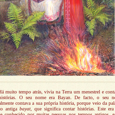
Há muito tempo atrás, vivia na Terra um menestrel e cont
histórias. O seu nome era Bayan. De facto, o seu 
ralmente contava a sua própria história, porque veio da pal
to antiga
bayat,
que significa contar histórias. Este er
e conhecido por muitas pessoas nos tempos antigos, 