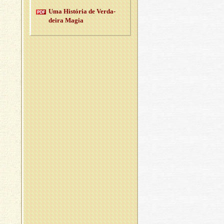
Uma His­tória de Ver­da­
deira Magia