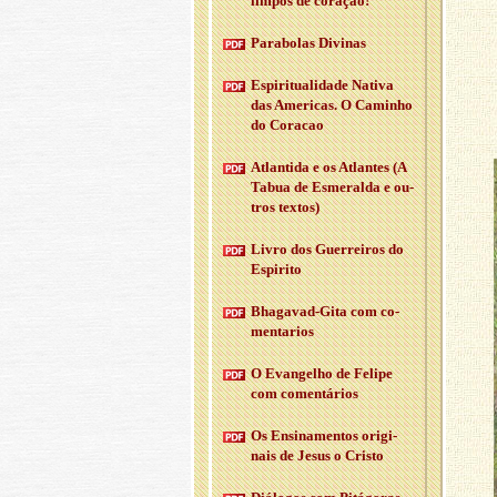
limpos de co­ração!
Pa­ra­bolas Di­vinas
Es­pi­ri­tu­a­li­dade Na­tiva
das Ame­ricas. O Ca­minho
do Co­racao
Atlan­tida e os Atlantes (A
Tabua de Es­me­ralda e ou­
tros textos)
Livro dos Guer­reiros do
Es­pi­rito
Bha­gavad-Gita com co­
men­ta­rios
O Evan­gelho de Fe­lipe
com co­men­tá­rios
Os En­si­na­mentos ori­gi­
nais de Jesus o Cristo