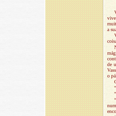
viv
muit
a su
cois
mági
cont
de u
Vass
o pá
num
enco