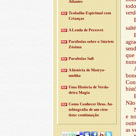
Atlantes
tod
ver
Tra­balho Es­pi­ri­tual com
Cri­anças
salté
A Lenda de Pe­resvet
agr
Pa­rá­bolas sobre o Stá­rietz
Zó­sima
sen
que 
Pa­ra­bolas Sufi
nunc
A his­tória de Ma­tryo­
bond
nushka
Cont
Uma His­tória de Ver­da­
hist
deira Magia
Não 
Como Co­nhecer Deus. Au­
to­bi­o­grafia de um ci­en­
tista: con­ti­nu­ação
e no
outr
as v