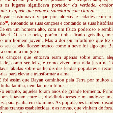
os os lugares significava
portador da verdade
,
orado
dade
, e
aquele que expõe a sabedoria com clareza.
Bayan costumava viajar por aldeias e cidades com o
*
rio
, entoando as suas canções e contando as suas histórias
Ele era um homem alto, com um físico poderoso e sembl
adável. O seu cabelo, porém, tinha ficado grisalho, m
do um homem jovem. Mas a dor ou infortúnio que fez
o seu cabelo ficasse branco como a neve foi algo que B
a contou a ninguém.
As canções que entoava eram apenas sobre amor, aleg
ade, como ser feliz, e como viver uma vida justa na Te
ava fábulas sobre os heróis das lendas populares e recon
órias para elevar e transformar a alma.
E foi assim que Bayan caminhou pela Terra por muitos a
tinha família, nem lar, nem filhos.
No entanto, aqueles foram anos de grande tormenta. Prínc
bres lutavam entre si, dividindo terras e matando-se uns
os, para ganharem domínio. As populações também discu
elhas crenças estabelecidas, e as novas, que vinham de fora.