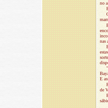
no a
mama
enc
inco
nas 
esta
sor
disp
Baya
E as
de V
sábi