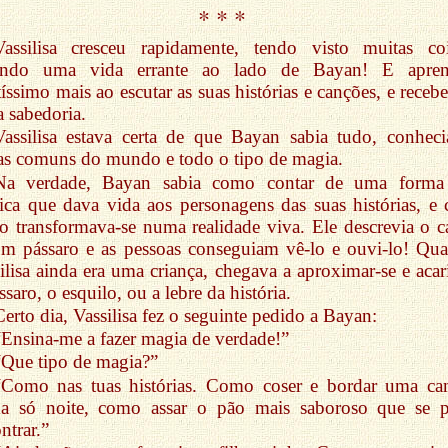
* * *
Vassilisa cresceu rapidamente, tendo visto muitas coi
endo uma vida errante ao lado de Bayan! E apre
íssimo mais ao escutar as suas histórias e canções, e receb
a sabedoria.
Vassilisa estava certa de que Bayan sabia tudo, conheci
as comuns do mundo e todo o tipo de magia.
Na verdade, Bayan sabia como contar de uma forma
ca que dava vida aos personagens das suas histórias, e 
o transformava-se numa realidade viva. Ele descrevia o c
m pássaro e as pessoas conseguiam vê-lo e ouvi-lo! Qu
ilisa ainda era uma criança, chegava a aproximar-se e acari
ssaro, o esquilo, ou a lebre da história.
Certo dia, Vassilisa fez o seguinte pedido a Bayan:
“Ensina-me a fazer magia de verdade!”
“Que tipo de magia?”
“Como nas tuas histórias. Como coser e bordar uma ca
a só noite, como assar o pão mais saboroso que se 
ntrar.”