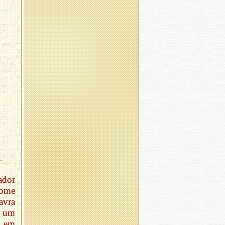
ador
nome
avra
a um
e em