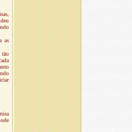
sas,
ndeu
endo
a as
 tão
cada
anto
ando
ciar
misa
pode