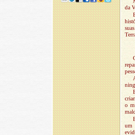
da V
hist
suas
Terr
rep
pess
nin
cria
o mu
mal
um 
evid