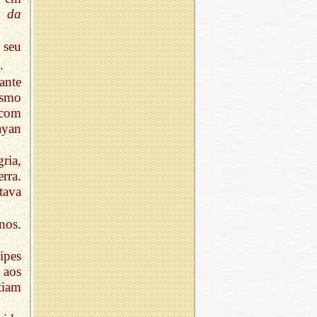
r da
 seu
.
ante
esmo
 com
ayan
ria,
rra.
tava
nos.
ipes
 aos
tiam