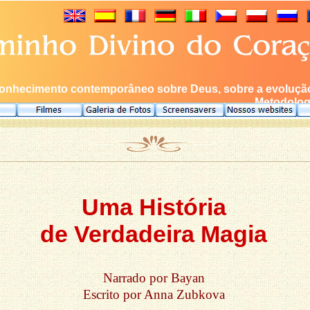
onhecimento contemporâneo sobre Deus, sobre a evolução 
Metodologi
Uma História
de Verdadeira Magia
Narrado por Bayan
Escrito por Anna Zubkova