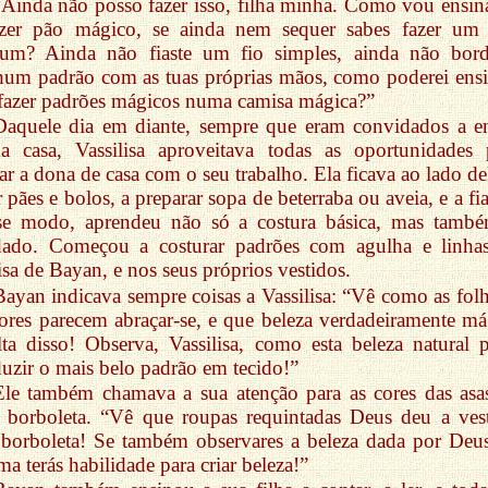
“Ainda não posso fazer isso, filha minha. Como vou ensina
azer pão mágico, se ainda nem sequer sabes fazer um
um? Ainda não fiaste um fio simples, ainda não bord
um padrão com as tuas próprias mãos, como poderei ensi
 fazer padrões mágicos numa camisa mágica?”
Daquele dia em diante, sempre que eram convidados a en
a casa, Vassilisa aproveitava todas as oportunidades 
ar a dona de casa com o seu trabalho. Ela ficava ao lado del
r pães e bolos, a preparar sopa de beterraba ou aveia, e a fia
se modo, aprendeu não só a costura básica, mas tamb
dado. Começou a costurar padrões com agulha e linha
sa de Bayan, e nos seus próprios vestidos.
Bayan indicava sempre coisas a Vassilisa: “Vê como as folh
lores parecem abraçar-se, e que beleza verdadeiramente má
lta disso! Observa, Vassilisa, como esta beleza natural 
uzir o mais belo padrão em tecido!”
Ele também chamava a sua atenção para as cores das asa
borboleta. “Vê que roupas requintadas Deus deu a vest
 borboleta! Se também observares a beleza dada por Deus
a terás habilidade para criar beleza!”