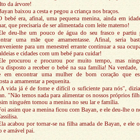
lto da árvore!
Bayan baixou a cesta e pegou a criança nos braços.
O bebé era, afinal, uma pequena menina, ainda em idad
r, que precisaria de ser alimentada com leite materno!
Ele deu-lhe um pouco de água do seu frasco e partiu 
ontrar uma mãe que amamentasse. Afinal, seria bast
nveniente para um menestrel errante continuar a sua ocup
aldeias e cidades com um bebé para cuidar!
Ele procurou e procurou por muito tempo, mas nin
va disposto a receber o bebé na sua família! Na verdade, 
te em encontrar uma mulher de bom coração que es
osta a amamentar a pequenita.
"A vida já é de fome e difícil o suficiente para nós", dizi
n. "Não temos nada para alimentar os nossos próprios filh
sim ninguém tomou a menina no seu lar e família.
Foi assim que a menina ficou com Bayan, e ele deu-lhe o 
assilisa.
Ela acabou por tornar-se na filha amada de Bayan, e ele o
o e amável pai.