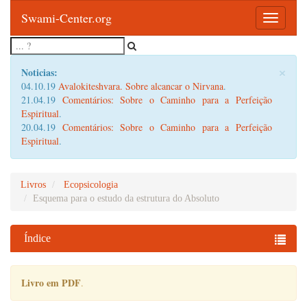
Swami-Center.org
Toggle
navigatio
×
Noticias:
04.10.19
Avalokiteshvara. Sobre alcancar o Nirvana
.
21.04.19
Comentários: Sobre o Caminho para a Perfeição
Espiritual
.
20.04.19
Comentários: Sobre o Caminho para a Perfeição
Espiritual
.
Livros
Ecopsicologia
Esquema para o estudo da estrutura do Absoluto
Índice
Livro em PDF
.