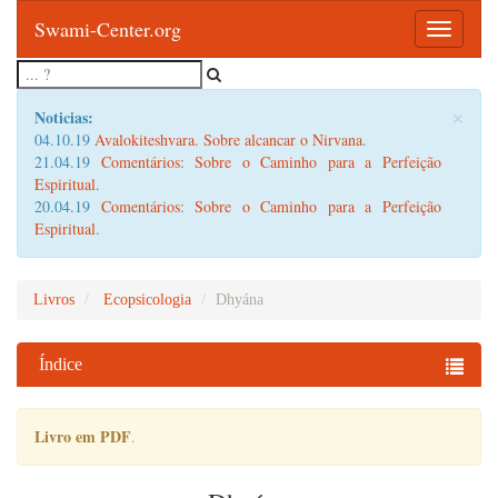
Swami-Center.org
Toggle
navigatio
×
Noticias:
04.10.19
Avalokiteshvara. Sobre alcancar o Nirvana
.
21.04.19
Comentários: Sobre o Caminho para a Perfeição
Espiritual
.
20.04.19
Comentários: Sobre o Caminho para a Perfeição
Espiritual
.
Livros
Ecopsicologia
Dhyána
Índice
Livro em PDF
.