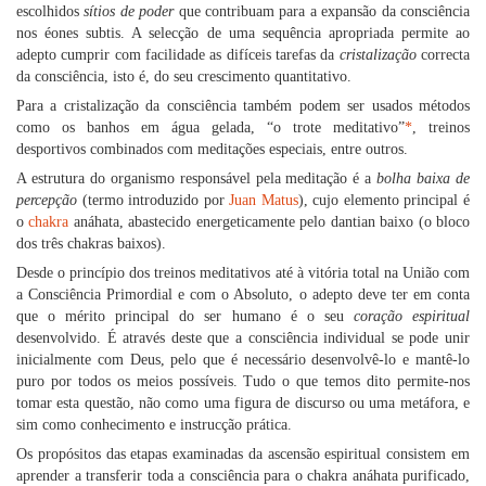
escolhidos
sítios de poder
que contribuam para a expansão da consciência
nos éones subtis. A selecção de uma sequência apropriada permite ao
adepto cumprir com facilidade as difíceis tarefas da
cristalização
correcta
da consciência, isto é, do seu crescimento quantitativo.
Para a cristalização da consciência também podem ser usados métodos
como os banhos em água gelada, “o trote meditativo”
*
, treinos
desportivos combinados com meditações especiais, entre outros.
A estrutura do organismo responsável pela meditação é a
bolha baixa de
percepção
(termo introduzido por
Juan Matus
), cujo elemento principal é
o
chakra
anáhata, abastecido energeticamente pelo dantian baixo (o bloco
dos três chakras baixos).
Desde o princípio dos treinos meditativos até à vitória total na União com
a Consciência Primordial e com o Absoluto, o adepto deve ter em conta
que o mérito principal do ser humano é o seu
coração espiritual
desenvolvido. É através deste que a consciência individual se pode unir
inicialmente com Deus, pelo que é necessário desenvolvê-lo e mantê-lo
puro por todos os meios possíveis. Tudo o que temos dito permite-nos
tomar esta questão, não como uma figura de discurso ou uma metáfora, e
sim como conhecimento e instrucção prática.
Os propósitos das etapas examinadas da ascensão espiritual consistem em
aprender a transferir toda a consciência para o chakra anáhata purificado,