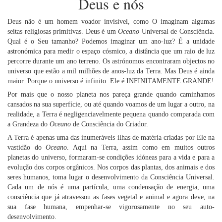
Deus e nós
Deus não é um homem voador invisível, como O imaginam algumas
seitas religiosas primitivas. Deus é um
Oceano
Universal de Consciência.
Qual é o Seu tamanho? Podemos imaginar um ano-luz? É a unidade
astronómica para medir o espaço cósmico, a distância que um raio de luz
percorre durante um ano terreno. Os astrónomos encontraram objectos no
universo que estão a mil milhões de anos-luz da Terra. Mas Deus é ainda
maior. Porque o universo é infinito. Ele é INFINITAMENTE GRANDE!
Por mais que o nosso planeta nos pareça grande quando caminhamos
cansados na sua superfície, ou até quando voamos de um lugar a outro, na
realidade, a Terra é negligenciavelmente pequena quando comparada com
a Grandeza do
Oceano
de Consciência do Criador.
A Terra é apenas uma das inumeráveis ilhas de matéria criadas por Ele na
vastidão do
Oceano
. Aqui na Terra, assim como em muitos outros
planetas do universo, formaram-se condições idóneas para a vida e para a
evolução dos corpos orgânicos. Nos corpos das plantas, dos animais e dos
seres humanos, toma lugar o desenvolvimento da Consciência Universal.
Cada um de nós é uma partícula, uma condensação de energia, uma
consciência que já atravessou as fases vegetal e animal e agora deve, na
sua fase humana, empenhar-se vigorosamente no seu auto-
desenvolvimento.