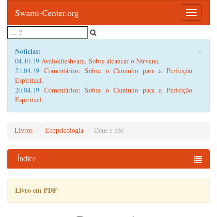
Swami-Center.org
Toggle
navigatio
×
Noticias:
04.10.19
Avalokiteshvara. Sobre alcancar o Nirvana
.
21.04.19
Comentários: Sobre o Caminho para a Perfeição
Espiritual
.
20.04.19
Comentários: Sobre o Caminho para a Perfeição
Espiritual
.
Livros
Ecopsicologia
Deus e nós
Índice
Livro em PDF
.