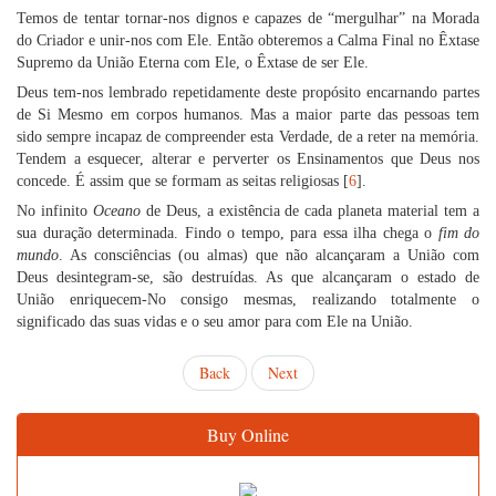
Temos de tentar tornar-nos dignos e capazes de “mergulhar” na Morada
do Criador e unir-nos com Ele. Então obteremos a Calma Final no Êxtase
Supremo da União Eterna com Ele, o Êxtase de ser Ele.
Deus tem-nos lembrado repetidamente deste propósito encarnando partes
de Si Mesmo em corpos humanos. Mas a maior parte das pessoas tem
sido sempre incapaz de compreender esta Verdade, de a reter na memória.
Tendem a esquecer, alterar e perverter os Ensinamentos que Deus nos
concede. É assim que se formam as seitas religiosas [
6
].
No infinito
Oceano
de Deus, a existência de cada planeta material tem a
sua duração determinada. Findo o tempo, para essa ilha chega o
fim do
mundo
. As consciências (ou almas) que não alcançaram a União com
Deus desintegram-se, são destruídas. As que alcançaram o estado de
União enriquecem-No consigo mesmas, realizando totalmente o
significado das suas vidas e o seu amor para com Ele na União.
Back
Next
Buy Online