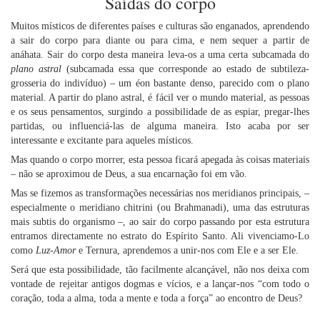
Saídas do corpo
Muitos místicos de diferentes países e culturas são enganados, aprendendo
a sair do corpo para diante ou para cima, e nem sequer a partir de
anáhata. Sair do corpo desta maneira leva-os a uma certa subcamada do
plano astral
(subcamada essa que corresponde ao estado de subtileza-
grosseria do indivíduo) – um éon bastante denso, parecido com o plano
material. A partir do plano astral, é fácil ver o mundo material, as pessoas
e os seus pensamentos, surgindo a possibilidade de as espiar, pregar-lhes
partidas, ou influenciá-las de alguma maneira. Isto acaba por ser
interessante e excitante para aqueles místicos.
Mas quando o corpo morrer, esta pessoa ficará apegada às coisas materiais
– não se aproximou de Deus, a sua encarnação foi em vão.
Mas se fizemos as transformações necessárias nos meridianos principais, –
especialmente o meridiano chitrini (ou Brahmanadi), uma das estruturas
mais subtis do organismo –, ao sair do corpo passando por esta estrutura
entramos directamente no estrato do Espírito Santo. Ali vivenciamo-Lo
como
Luz-Amor
e Ternura, aprendemos a unir-nos com Ele e a ser Ele.
Será que esta possibilidade, tão facilmente alcançável, não nos deixa com
vontade de rejeitar antigos dogmas e vícios, e a lançar-nos “com todo o
coração, toda a alma, toda a mente e toda a força” ao encontro de Deus?