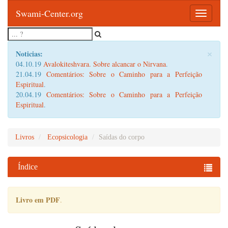
Swami-Center.org
Toggle
navigatio
×
Noticias:
04.10.19
Avalokiteshvara. Sobre alcancar o Nirvana
.
21.04.19
Comentários: Sobre o Caminho para a Perfeição
Espiritual
.
20.04.19
Comentários: Sobre o Caminho para a Perfeição
Espiritual
.
Livros
Ecopsicologia
Saídas do corpo
Índice
Livro em PDF
.