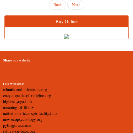
Back
Next
Buy Online
Share our website:
Our websites:
atlantis-and-atlanteans.org
encyclopedia-of-religion.org
highest-yoga.info
meaning-of-life.tv
native-american-spirituality.info
new-ecopsychology.org
pythagoras.name
sathya-sai-baba.org