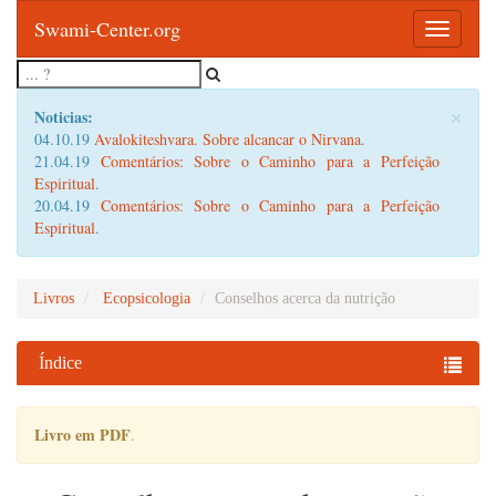
Swami-Center.org
Toggle
navigatio
×
Noticias:
04.10.19
Avalokiteshvara. Sobre alcancar o Nirvana
.
21.04.19
Comentários: Sobre o Caminho para a Perfeição
Espiritual
.
20.04.19
Comentários: Sobre o Caminho para a Perfeição
Espiritual
.
Livros
Ecopsicologia
Conselhos acerca da nutrição
Índice
Livro em PDF
.