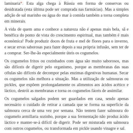
laminaria
*
. Esta alga chega à Rússia em forma de conservas ou
desidratada (esta última pode ser comprada nas farmácias). Mas a simples
adição de sal marinho ou água do mar à comida também a torna completa
em minerais.
A vida de quem ama e conhece a natureza não é apenas mais bela, sã e
benéfica do ponto de vista do crescimento espiritual, mas também é mais
económica! Pode produzir doces de fruta e mel de flores para o inverno,
e secar ervas saborosas para fazer depois a sua própria infusão, sem ter de
a comprar. Ser-lhe-ão especialmente úteis os cogumelos.
Os cogumelos fritos ou cozinhados com água são muito saborosos, mas
são difíceis de digerir pelo organismo, porque as membranas das suas
células são difíceis de decompor pelas enzimas digestivas humanas. Secar
os cogumelos não melhora a situação. Mas a utilização de salmouras ou
pickles, que expõem prolongadamente os alimentos aos ácidos acético e
láctico, destrói as membranas e torna os cogumelos fáceis de assimilar.
Os cogumelos salgados podem ser guardados em casa, sendo apenas
necessário o cuidado de retirar a camada que se forma na superfície da
salmoura cerca de uma vez por semana. Não tentem fazer salmoura do
cogumelo armillaria sozinho, porque a sua fermentação não produz ácido
láctico e manter-se-á difícil de digerir. Pode ser misturada em salmoura
com outros cogumelos, ou transformada em pickle usando vinagre e sal.