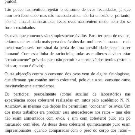
pintos).
Tão pouco faz sentido rejeitar o consumo de ovos fecundados, já que
num ovo fecundado mas não incubado ainda não há embrião e, portanto,
não há uma alma encarnada. Estes ovos não sentem medo nem dor se
forem cozinhados.
Os ovos que comemos são simplesmente óvulos. Para ter pena de óvulos,
teríamos de ter ainda mais pena dos óvulos das mulheres humanas – cada
menstruação seria um sinal da perda de uma possibilidade para um ser
humano! Com esta linha de raciocínio, todas as mulheres deviam estar
“cronicamente” grávidas para não permitir a morte vã dos óvulos (estou a
brincar, como é óbvio).
Outra objecção contra o consumo dos ovos vem de alguns fisiologistas,
que afirmam que contêm muito colesterol, pelo que o seu consumo causa
inevitavelmente aterosclerose.
Eu participei pessoalmente (como auxiliar de laboratório) nas
experiências sobre colesterol realizadas em ratos pelo académico N. N.
Anichkov, as mesmas que depois lhe permitiram “condenar” os ovos. Um
dos meus trabalhos era produzir essa aterosclerose nos ratos – mas eles
não eram alimentados com ovos, e sim com colesterol puro em pó
misturado com óleo. As doses desse colesterol quimicamente puro eram
impressionantes, quando comparadas com o peso do corpo dos ratos –