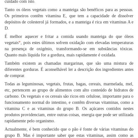
cuidado com isto.
Tanto os óleos vegetais como a manteiga são benéficos para as pessoas.
Os primeiros contêm vitamina E, que tem a capacidade de dissolver
depósitos de colesterol já formados, e a manteiga é rica em vitaminas A e
D.
É melhor aquecer e fritar a comida usando manteiga do que óleos
vegetais
*
, pois estes últimos sofrem oxidação com elevadas temperaturas
na presença de oxigénio, transformando-se em substâncias tóxicas.
Quanto mais líquida for a gordura, mais rapidamente é oxidada.
Também existem as chamadas margarinas, que são uma mistura de
diferentes gorduras. É aconselhável ler a descrição dos ingredientes antes
de comprar.
Todas as leguminosas, vegetais, frutas, bagas, cereais, marmelada, mel,
etc, pertencem ao grupo de alimentos com alto conteúdo de hidratos de
carbono. Os vegetais e os cereais são ricos em celulose, importante para o
funcionamento normal do intestino, e contêm diversas vitaminas, como a
vitamina C e as vitaminas do grupo B. Os açúcares contidos nestes
produtos providenciam, entre outras coisas, energia que pode ser utilizada
rapidamente pelo organismo.
Actualmente, é bem conhecido que o pão é fonte de várias vitaminas do
grupo B. Mas é importante saber que estas vitaminas, assim como as