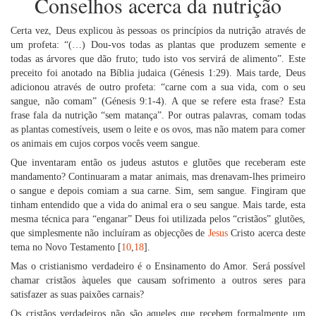
Conselhos acerca da nutrição
Certa vez, Deus explicou às pessoas os princípios da nutrição através de
um profeta: “(…) Dou-vos todas as plantas que produzem semente e
todas as árvores que dão fruto; tudo isto vos servirá de alimento”. Este
preceito foi anotado na Bíblia judaica (Génesis 1:29). Mais tarde, Deus
adicionou através de outro profeta: “carne com a sua vida, com o seu
sangue, não comam” (Génesis 9:1-4). A que se refere esta frase? Esta
frase fala da nutrição “sem matança”. Por outras palavras, comam todas
as plantas comestíveis, usem o leite e os ovos, mas não matem para comer
os animais em cujos corpos vocês veem sangue.
Que inventaram então os judeus astutos e glutões que receberam este
mandamento? Continuaram a matar animais, mas drenavam-lhes primeiro
o sangue e depois comiam a sua carne. Sim, sem sangue. Fingiram que
tinham entendido que a vida do animal era o seu sangue. Mais tarde, esta
mesma técnica para “enganar” Deus foi utilizada pelos “cristãos” glutões,
que simplesmente não incluíram as objecções de
Jesus
Cristo acerca deste
tema no Novo Testamento [
10
,
18
].
Mas o cristianismo verdadeiro é o Ensinamento do Amor. Será possível
chamar cristãos àqueles que causam sofrimento a outros seres para
satisfazer as suas paixões carnais?
Os cristãos verdadeiros não são aqueles que recebem formalmente um