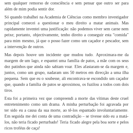
sem qualquer remorso de consciência e sem pensar que outro ser para
além de mim podia sentir dor.
Só quando trabalhei na Academia de Ciências como membro investigador
principal comecei a questionar o meu direito a matar animais. Mas
rapidamente inventei uma justificação: não podemos viver sem carne nem
peixe; portanto, objectivamente, tenho direito a conseguir esta “comida”
para mim mesmo, já que o posso fazer como um caçador e pescador, sem
a intervenção de outros.
Mas depois houve um incidente que mudou tudo. Aproximara-me da
margem de um lago, e espantei uma família de patos, a mãe com os seus
dez patinhos que ainda não sabiam voar. Eles afastaram-se da margem e,
juntos, como um grupo, nadaram uns 50 metros em direcção a uma ilha
pequena. Sem que eu o soubesse, ali encontrava-se escondido um caçador
que, quando a família de patos se aproximou, os fuzilou a todos com dois
tiros.
Esta foi a primeira vez que compreendi a morte das vítimas deste cruel
entretenimento como um drama. A minha perturbação foi agravada por
ter sido eu a causa da sua morte, ao tê-los espantado involuntariamente.
Em seguida me dei conta de uma contradição – se tivesse sido eu a matá-
los, não teria ficado perturbado! Teria ficado alegre pela boa sorte e pelos
ricos troféus de caça!