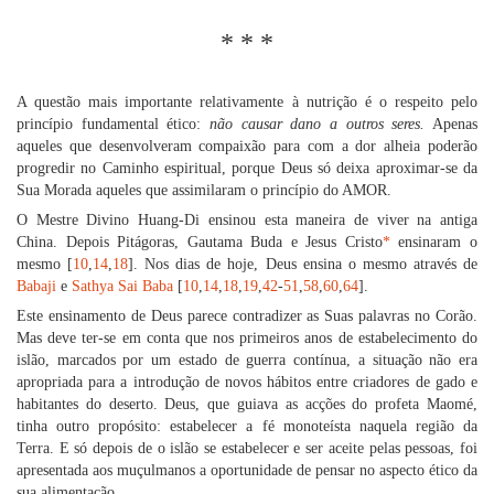
* * *
A questão mais importante relativamente à nutrição é o respeito pelo
princípio fundamental ético:
não causar dano a outros seres.
Apenas
aqueles que desenvolveram compaixão para com a dor alheia poderão
progredir no Caminho espiritual, porque Deus só deixa aproximar-se da
Sua Morada aqueles que assimilaram o princípio do AMOR.
O Mestre Divino Huang-Di ensinou esta maneira de viver na antiga
China. Depois Pitágoras, Gautama Buda e Jesus Cristo
*
ensinaram o
mesmo [
10
,
14
,
18
]. Nos dias de hoje, Deus ensina o mesmo através de
Babaji
e
Sathya Sai Baba
[
10
,
14
,
18
,
19
,
42
-
51
,
58
,
60
,
64
].
Este ensinamento de Deus parece contradizer as Suas palavras no Corão.
Mas deve ter-se em conta que nos primeiros anos de estabelecimento do
islão, marcados por um estado de guerra contínua, a situação não era
apropriada para a introdução de novos hábitos entre criadores de gado e
habitantes do deserto. Deus, que guiava as acções do profeta Maomé,
tinha outro propósito: estabelecer a fé monoteísta naquela região da
Terra. E só depois de o islão se estabelecer e ser aceite pelas pessoas, foi
apresentada aos muçulmanos a oportunidade de pensar no aspecto ético da
sua alimentação.