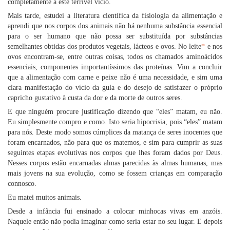
completamente a este terrível vício.
Mais tarde, estudei a literatura científica da fisiologia da alimentação e
aprendi que nos corpos dos animais não há nenhuma substância essencial
para o ser humano que não possa ser substituída por substâncias
semelhantes obtidas dos produtos vegetais, lácteos e ovos. No leite
*
e nos
ovos encontram-se, entre outras coisas, todos os chamados aminoácidos
essenciais, componentes importantíssimos das proteínas. Vim a concluir
que a alimentação com carne e peixe não é uma necessidade, e sim uma
clara manifestação do vício da gula e do desejo de satisfazer o próprio
capricho gustativo à custa da dor e da morte de outros seres.
E que ninguém procure justificação dizendo que “eles” matam, eu não.
Eu simplesmente compro e como. Isto seria hipocrisia, pois “eles” matam
para nós. Deste modo somos cúmplices da matança de seres inocentes que
foram encarnados, não para que os matemos, e sim para cumprir as suas
seguintes etapas evolutivas nos corpos que lhes foram dados por Deus.
Nesses corpos estão encarnadas almas parecidas às almas humanas, mas
mais jovens na sua evolução, como se fossem crianças em comparação
connosco.
Eu matei muitos animais.
Desde a infância fui ensinado a colocar minhocas vivas em anzóis.
Naquele então não podia imaginar como seria estar no seu lugar. E depois