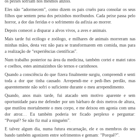
os peixes sofriam nos mesmos anzóis.
Eles não “adormecem”, como dizem os pais cruéis para consolar os seus
filhos que sentem pena dos peixinhos moribundos. Cada peixe passa pelo
horror, a dor das feridas e o sofrimento da asfixia ao morrer.
Depois comecei a disparar a alvos vivos, a aves e animais.
Mais tarde fui ecólogo e zoólogo, e milhares de animais morreram nas
minhas mãos, desta vez não para se transformarem em comida, mas para
a realização de “experiências científicas”.
Num trabalho posterior na área da medicina, também cortei e matei ratos
e coelhos, estes animaizinhos tão ternos e carinhosos.
Quando a consciência do que fizera finalmente surgiu, compreendi e senti
toda a dor que tinha causado. Arrependi-me e pedi-lhes perdão, mas
aparentemente não sofri o suficiente durante o meu arrependimento.
Quando, anos mais tarde, fui atacado sem motivo aparente e sem
oportunidade para me defender por um bárbaro de dois metros de altura,
que mutilou mortalmente o meu corpo, e me deixou em agonia com uma
dor atroz… Eu também poderia ter ficado perplexo e perguntar:
“Porquê? Se não fiz mal a ninguém”.
E talvez algum dia, numa futura encarnação, ele e os membros do seu
bando também agonizem entre sofrimentos e gemam: “Porquê?”.