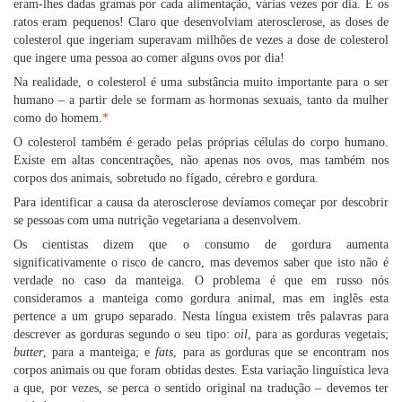
eram-lhes dadas gramas por cada alimentação, várias vezes por dia. E os
ratos eram pequenos! Claro que desenvolviam aterosclerose, as doses de
colesterol que ingeriam superavam milhões de vezes a dose de colesterol
que ingere uma pessoa ao comer alguns ovos por dia!
Na realidade, o colesterol é uma substância muito importante para o ser
humano – a partir dele se formam as hormonas sexuais, tanto da mulher
como do homem.
*
O colesterol também é gerado pelas próprias células do corpo humano.
Existe em altas concentrações, não apenas nos ovos, mas também nos
corpos dos animais, sobretudo no fígado, cérebro e gordura.
Para identificar a causa da aterosclerose devíamos começar por descobrir
se pessoas com uma nutrição vegetariana a desenvolvem.
Os cientistas dizem que o consumo de gordura aumenta
significativamente o risco de cancro, mas devemos saber que isto não é
verdade no caso da manteiga. O problema é que em russo nós
consideramos a manteiga como gordura animal, mas em inglês esta
pertence a um grupo separado. Nesta língua existem três palavras para
descrever as gorduras segundo o seu tipo:
oil
, para as gorduras vegetais;
butter
, para a manteiga; e
fats
, para as gorduras que se encontram nos
corpos animais ou que foram obtidas destes. Esta variação linguística leva
a que, por vezes, se perca o sentido original na tradução – devemos ter