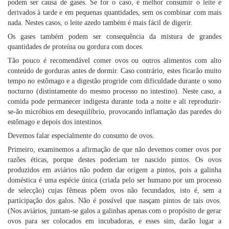
podem ser causa de gases. Se for o caso, é melhor consumir o leite e
derivados à tarde e em pequenas quantidades, sem os combinar com mais
nada. Nestes casos, o leite azedo também é mais fácil de digerir.
Os gases também podem ser consequência da mistura de grandes
quantidades de proteína ou gordura com doces.
Tão pouco é recomendável comer ovos ou outros alimentos com alto
conteúdo de gorduras antes de dormir. Caso contrário, estes ficarão muito
tempo no estômago e a digestão progride com dificuldade durante o sono
nocturno (distintamente do mesmo processo no intestino). Neste caso, a
comida pode permanecer indigesta durante toda a noite e ali reproduzir-
se-ão micróbios em desequilíbrio, provocando inflamação das paredes do
estômago e depois dos intestinos.
Devemos falar especialmente do consumo de ovos.
Primeiro, examinemos a afirmação de que não devemos comer ovos por
razões éticas, porque destes poderiam ter nascido pintos. Os ovos
produzidos em aviários não podem dar origem a pintos, pois a galinha
doméstica é uma espécie única (criada pelo ser humano por um processo
de selecção) cujas fêmeas põem ovos não fecundados, isto é, sem a
participação dos galos. Não é possível que nasçam pintos de tais ovos.
(Nos aviários, juntam-se galos a galinhas apenas com o propósito de gerar
ovos para ser colocados em incubadoras, e esses sim, darão lugar a