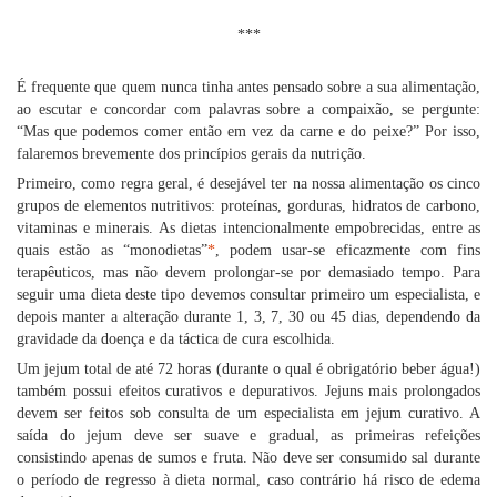
***
É frequente que quem nunca tinha antes pensado sobre a sua alimentação,
ao escutar e concordar com palavras sobre a compaixão, se pergunte:
“Mas que podemos comer então em vez da carne e do peixe?” Por isso,
falaremos brevemente dos princípios gerais da nutrição.
Primeiro, como regra geral, é desejável ter na nossa alimentação os cinco
grupos de elementos nutritivos: proteínas, gorduras, hidratos de carbono,
vitaminas e minerais. As dietas intencionalmente empobrecidas, entre as
quais estão as “monodietas”
*
, podem usar-se eficazmente com fins
terapêuticos, mas não devem prolongar-se por demasiado tempo. Para
seguir uma dieta deste tipo devemos consultar primeiro um especialista, e
depois manter a alteração durante 1, 3, 7, 30 ou 45 dias, dependendo da
gravidade da doença e da táctica de cura escolhida.
Um jejum total de até 72 horas (durante o qual é obrigatório beber água!)
também possui efeitos curativos e depurativos. Jejuns mais prolongados
devem ser feitos sob consulta de um especialista em jejum curativo. A
saída do jejum deve ser suave e gradual, as primeiras refeições
consistindo apenas de sumos e fruta. Não deve ser consumido sal durante
o período de regresso à dieta normal, caso contrário há risco de edema