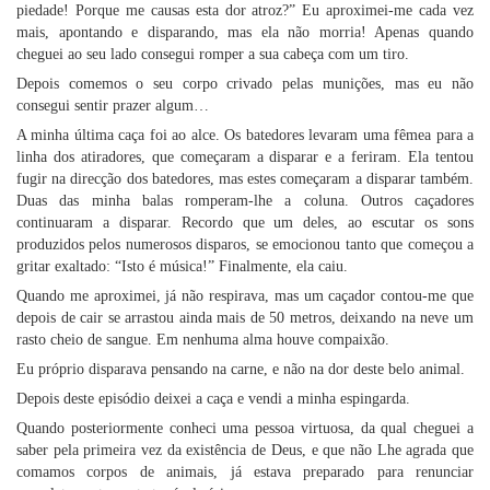
piedade! Porque me causas esta dor atroz?” Eu aproximei-me cada vez
mais, apontando e disparando, mas ela não morria! Apenas quando
cheguei ao seu lado consegui romper a sua cabeça com um tiro.
Depois comemos o seu corpo crivado pelas munições, mas eu não
consegui sentir prazer algum…
A minha última caça foi ao alce. Os batedores levaram uma fêmea para a
linha dos atiradores, que começaram a disparar e a feriram. Ela tentou
fugir na direcção dos batedores, mas estes começaram a disparar também.
Duas das minha balas romperam-lhe a coluna. Outros caçadores
continuaram a disparar. Recordo que um deles, ao escutar os sons
produzidos pelos numerosos disparos, se emocionou tanto que começou a
gritar exaltado: “Isto é música!” Finalmente, ela caiu.
Quando me aproximei, já não respirava, mas um caçador contou-me que
depois de cair se arrastou ainda mais de 50 metros, deixando na neve um
rasto cheio de sangue. Em nenhuma alma houve compaixão.
Eu próprio disparava pensando na carne, e não na dor deste belo animal.
Depois deste episódio deixei a caça e vendi a minha espingarda.
Quando posteriormente conheci uma pessoa virtuosa, da qual cheguei a
saber pela primeira vez da existência de Deus, e que não Lhe agrada que
comamos corpos de animais, já estava preparado para renunciar