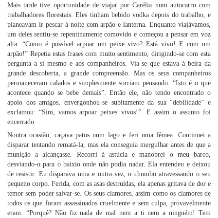
Mais tarde tive oportunidade de viajar por Carélia num autocarro com
trabalhadores florestais. Eles tinham bebido vodka depois do trabalho, e
planeavam ir pescar à noite com arpão e lanterna. Enquanto viajávamos,
um deles sentiu-se repentinamente comovido e começou a pensar em voz
alta: “Como é possível arpoar um peixe vivo? Está vivo! E com um
arpão!” Repetia estas frases com muito sentimento, dirigindo-se com esta
pergunta a si mesmo e aos companheiros. Via-se que estava à beira da
grande descoberta, a grande compreensão. Mas os seus companheiros
permaneceram calados e simplesmente sorriam pensando: “Isto é o que
acontece quando se bebe demais”. Então ele, não tendo encontrado o
apoio dos amigos, envergonhou-se subitamente da sua “debilidade” e
exclamou: “Sim, vamos arpoar peixes vivos!”. E assim o assunto foi
encerrado.
Noutra ocasião, caçava patos num lago e feri uma fêmea. Continuei a
disparar tentando rematá-la, mas ela conseguia mergulhar antes de que a
munição a alcançasse. Recorri à astúcia e manobrei o meu barco,
desviando-o para o baixio onde não podia nadar. Ela entendeu e deixou
de resistir. Eu disparava uma e outra vez, o chumbo atravessando o seu
pequeno corpo. Ferida, com as asas destruídas, ela apenas gritava de dor e
temor sem poder salvar-se. Os seus clamores, assim como os clamores de
todos os que foram assassinados cruelmente e sem culpa, provavelmente
eram: “Porquê? Não fiz nada de mal nem a ti nem a ninguém! Tem