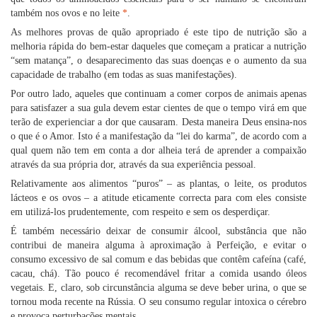
também nos ovos e no leite
*
.
As melhores provas de quão apropriado é este tipo de nutrição são a
melhoria rápida do bem-estar daqueles que começam a praticar a nutrição
“sem matança”, o desaparecimento das suas doenças e o aumento da sua
capacidade de trabalho (em todas as suas manifestações).
Por outro lado, aqueles que continuam a comer corpos de animais apenas
para satisfazer a sua gula devem estar cientes de que o tempo virá em que
terão de experienciar a dor que causaram. Desta maneira Deus ensina-nos
o que é o Amor. Isto é a manifestação da “lei do karma”, de acordo com a
qual quem não tem em conta a dor alheia terá de aprender a compaixão
através da sua própria dor, através da sua experiência pessoal.
Relativamente aos alimentos “puros” – as plantas, o leite, os produtos
lácteos e os ovos – a atitude eticamente correcta para com eles consiste
em utilizá-los prudentemente, com respeito e sem os desperdiçar.
É também necessário deixar de consumir álcool, substância que não
contribui de maneira alguma à aproximação à Perfeição, e evitar o
consumo excessivo de sal comum e das bebidas que contêm cafeína (café,
cacau, chá). Tão pouco é recomendável fritar a comida usando óleos
vegetais. E, claro, sob circunstância alguma se deve beber urina, o que se
tornou moda recente na Rússia. O seu consumo regular intoxica o cérebro
e provoca perturbações mentais.