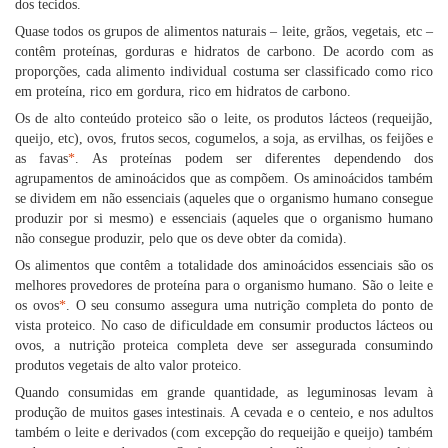
dos tecidos.
Quase todos os grupos de alimentos naturais – leite, grãos, vegetais, etc –
contêm proteínas, gorduras e hidratos de carbono. De acordo com as
proporções, cada alimento individual costuma ser classificado como rico
em proteína, rico em gordura, rico em hidratos de carbono.
Os de alto conteúdo proteico são o leite, os produtos lácteos (requeijão,
queijo, etc), ovos, frutos secos, cogumelos, a soja, as ervilhas, os feijões e
as favas
*
. As proteínas podem ser diferentes dependendo dos
agrupamentos de aminoácidos que as compõem. Os aminoácidos também
se dividem em não essenciais (aqueles que o organismo humano consegue
produzir por si mesmo) e essenciais (aqueles que o organismo humano
não consegue produzir, pelo que os deve obter da comida).
Os alimentos que contêm a totalidade dos aminoácidos essenciais são os
melhores provedores de proteína para o organismo humano. São o leite e
os ovos
*
. O seu consumo assegura uma nutrição completa do ponto de
vista proteico. No caso de dificuldade em consumir productos lácteos ou
ovos, a nutrição proteica completa deve ser assegurada consumindo
produtos vegetais de alto valor proteico.
Quando consumidas em grande quantidade, as leguminosas levam à
produção de muitos gases intestinais. A cevada e o centeio, e nos adultos
também o leite e derivados (com excepção do requeijão e queijo) também