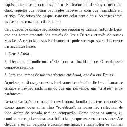
baptismo sem se propor a seguir os Ensinamentos de Cristo, nem são,
claro, aqueles que foram baptizados sabe-se lá com que finalidade em
criança. Tão pouco são os que usam um colar com a cruz. As cruzes eram
usadas pelos cruzados, não é assim?
Os verdadeiros cristãos são aqueles que seguem os Ensinamentos de Deus,
que nos foram transmitidos através de Jesus Cristo e através de outros
Messias. A essência destes Ensinamentos pode ser expressa sucintamente
nas seguintes frases:
1. Deus é Amor.
2. Devemos infundir-nos n´Ele com a finalidade de O enriquecer
connosco mesmos.
3. Para isto, temos de nos transformar em Amor, que é o que Deus é.
Aqueles que não seguem estes Ensinamentos não têm direito a chamar-se
cristãos e não são nada mais do que uns perversos, uns “cristãos” entre
parênteses.
Nesta encarnação, eu nasci e cresci numa família de ateus comunistas.
Como quase todas as famílias “soviéticas”, na nossa não reflectiam de
todo acerca do pecado nem da compaixão. Como todos os outros, eu
comi carne e peixe durante a infância, porque esse era o costume. Até
cheguei a ser um pescador e caçador que matava e fazia sofrer os animais