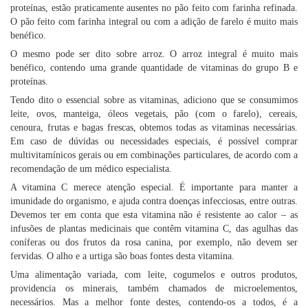
proteínas, estão praticamente ausentes no pão feito com farinha refinada.
O pão feito com farinha integral ou com a adição de farelo é muito mais
benéfico.
O mesmo pode ser dito sobre arroz. O arroz integral é muito mais
benéfico, contendo uma grande quantidade de vitaminas do grupo B e
proteínas.
Tendo dito o essencial sobre as vitaminas, adiciono que se consumimos
leite, ovos, manteiga, óleos vegetais, pão (com o farelo), cereais,
cenoura, frutas e bagas frescas, obtemos todas as vitaminas necessárias.
Em caso de dúvidas ou necessidades especiais, é possível comprar
multivitamínicos gerais ou em combinações particulares, de acordo com a
recomendação de um médico especialista.
A vitamina C merece atenção especial. É importante para manter a
imunidade do organismo, e ajuda contra doenças infecciosas, entre outras.
Devemos ter em conta que esta vitamina não é resistente ao calor – as
infusões de plantas medicinais que contêm vitamina C, das agulhas das
coníferas ou dos frutos da rosa canina, por exemplo, não devem ser
fervidas. O alho e a urtiga são boas fontes desta vitamina.
Uma alimentação variada, com leite, cogumelos e outros produtos,
providencia os minerais, também chamados de microelementos,
necessários. Mas a melhor fonte destes, contendo-os a todos, é a