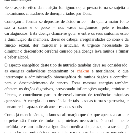
Se o aspecto ético da nutrição for ignorado, a pessoa torna-se sujeita a
mecanismos causadores de doença criados por Deus.
Começam a formar-se depósitos de ácido úrico – do qual a maior fonte
são a carne e o peixe – nos vasos sanguíneos, pele e tecidos
cartilaginosos. Esta doença chama-se gota, e entre os seus sintomas estão
a diminuição da memória, dores de cabeça, irregularidades do sono e da
função sexual, dor muscular e articular. A urgente necessidade de
diminuir o desconforto cerebral causado pela doença leva muitos a fumar
e beber álcool.
O aspecto energético deste tipo de nutrição também deve ser considerado:
as energias cadavéricas contaminam os
chakras
e meridianos, o que
interrompe a administração bioenergética de muitos órgãos e contribui
para o desenvolvimento de cancro. Estas mesmas energias também
afectam os órgãos digestivos, provocando inflamações agudas, crónicas e
úlceras, e contribuem para o desenvolvimento de tendências psíquicas
agressivas. A energia da consciência de tais pessoas torna-se grosseira, e
tornam-se incapazes de alcançar estados subtis.
Como já mencionámos, a famosa afirmação que diz que apenas a carne e
o peixe são fonte de todas as proteínas necessárias é absolutamente
inválida, e é um índice da ignorância médica daqueles que a sustêm, já
que todos os aminoácidos essenciais para o ser humano se encontram