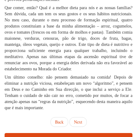
Que comer, então? Qual é a melhor dieta para nós e as nossas famílias?
Sem dúvida, cada um tem os seus gostos e os seus hábitos nutricionais.
No meu caso, durante o meu processo de formação espiritual, quatro
produtos constituíam a base da minha alimentação – arroz, cogumelos,
ovos e tomates (frescos ou em forma de molhos e pastas). Também comia
maionese, verduras, cenouras, pão de trigo, doces de fruta, bagas,
manteiga, óleos vegetais, queijo e outros. Este tipo de dieta é nutritivo e
proporciona suficiente energia para qualquer trabalho, incluindo o
meditativo. Apenas nas últimas etapas da ascensão espiritual tive de
renunciar aos ovos, porque a energia deles derivada não era favorável ao
estabelecimento na Morada do Criador.
Um último conselho: não pensem demasiado na comida! Depois de
eliminar a nutrição viciosa, estabeleçam um novo “algoritmo”, e pensem
em Deus e no Caminho em Sua direcção, o que inclui a serviço a Ele.
Tenham o cuidado de não cair no erro, cometido por muitos, de focar a
atenção apenas nas “regras da nutrição”, esquecendo desta maneira aquilo
que é mais importante.
Back
Next