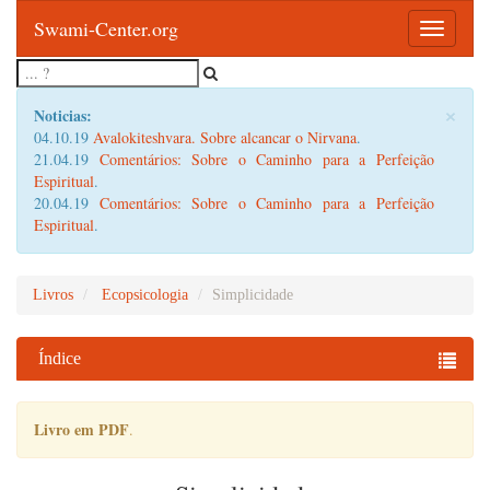
Swami-Center.org
Toggle
navigatio
×
Noticias:
04.10.19
Avalokiteshvara. Sobre alcancar o Nirvana
.
21.04.19
Comentários: Sobre o Caminho para a Perfeição
Espiritual
.
20.04.19
Comentários: Sobre o Caminho para a Perfeição
Espiritual
.
Livros
Ecopsicologia
Simplicidade
Índice
Livro em PDF
.