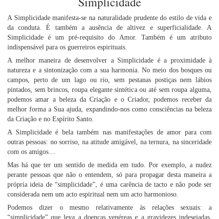
Simplicidade
A Simplicidade manifesta-se na naturalidade prudente do estilo de vida e
da conduta. É também a ausência de altivez e superficialidade. A
Simplicidade é um pré-requisito do Amor. Também é um atributo
indispensável para os guerreiros espirituais.
A melhor maneira de desenvolver a Simplicidade é a proximidade à
natureza e a sintonização com a sua harmonia. No meio dos bosques ou
campos, perto de um lago ou rio, sem pestanas postiças nem lábios
pintados, sem brincos, roupa elegante sintética ou até sem roupa alguma,
podemos amar a beleza da Criação e o Criador, podemos receber da
melhor forma a Sua ajuda, expandindo-nos como consciências na beleza
da Criação e no Espírito Santo.
A Simplicidade é bela também nas manifestações de amor para com
outras pessoas: no sorriso, na atitude amigável, na ternura, na sinceridade
com os amigos…
Mas há que ter um sentido de medida em tudo. Por exemplo, a nudez
perante pessoas que não o entendem, só para propagar desta maneira a
própria ideia de “simplicidade”, é uma carência de tacto e não pode ser
considerada nem um acto espiritual nem um acto harmonioso.
Podemos dizer o mesmo relativamente às relações sexuais: a
“simplicidade” que leva a doenças venéreas e a gravidezes indesejadas,