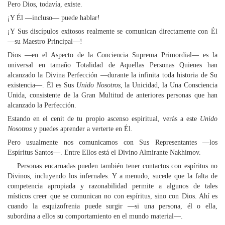
Pero Dios, todavía, existe.
¡Y Él —incluso— puede hablar!
¡Y Sus discípulos exitosos realmente se comunican directamente con Él
—su Maestro Principal—!
Dios —en el Aspecto de la Conciencia Suprema Primordial— es la
universal en tamaño Totalidad de Aquellas Personas Quienes han
alcanzado la Divina Perfección —durante la infinita toda historia de Su
existencia—. Él es Sus
Unido Nosotros
, la Unicidad, la Una Consciencia
Unida, consistente de la Gran Multitud de anteriores personas que han
alcanzado la Perfección.
Estando en el cenit de tu propio ascenso espiritual, verás a este
Unido
Nosotros
y puedes aprender a verterte en Él.
Pero usualmente nos comunicamos con Sus Representantes —los
Espíritus Santos—. Entre Ellos está el Divino Almirante Nakhimov.
… Personas encarnadas pueden también tener contactos con espíritus no
Divinos, incluyendo los infernales. Y a menudo, sucede que la falta de
competencia apropiada y razonabilidad permite a algunos de tales
místicos creer que se comunican no con espíritus, sino con Dios. Ahí es
cuando la esquizofrenia puede surgir —si una persona, él o ella,
subordina a ellos su comportamiento en el mundo material—.