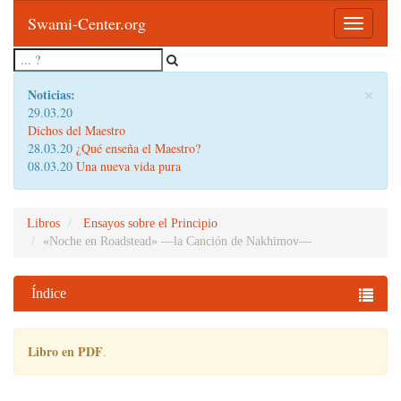
Swami-Center.org
Toggle
navigatio
×
Noticias:
29.03.20
Dichos del Maestro
28.03.20
¿Qué enseña el Maestro?
08.03.20
Una nueva vida pura
Libros
Ensayos sobre el Principio
«Noche en Roadstead» —la Canción de Nakhimov—
Índice
Libro en PDF
.