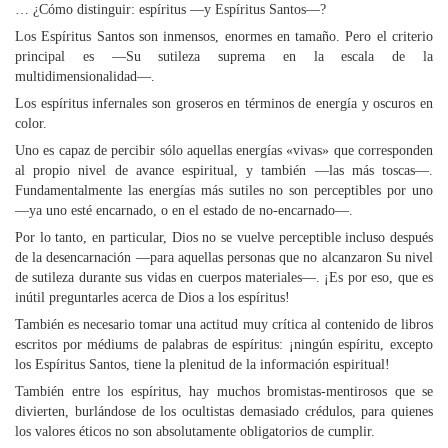
… ¿Cómo distinguir: espíritus —y Espíritus Santos—?
Los Espíritus Santos son inmensos, enormes en tamaño. Pero el criterio
principal es —Su sutileza suprema en la escala de la
multidimensionalidad—.
Los espíritus infernales son groseros en términos de energía y oscuros en
color.
Uno es capaz de percibir sólo aquellas energías «vivas» que corresponden
al propio nivel de avance espiritual, y también —las más toscas—.
Fundamentalmente las energías más sutiles no son perceptibles por uno
—ya uno esté encarnado, o en el estado de no-encarnado—.
Por lo tanto, en particular, Dios no se vuelve perceptible incluso después
de la desencarnación —para aquellas personas que no alcanzaron Su nivel
de sutileza durante sus vidas en cuerpos materiales—. ¡Es por eso, que es
inútil preguntarles acerca de Dios a los espíritus!
También es necesario tomar una actitud muy crítica al contenido de libros
escritos por médiums de palabras de espíritus: ¡ningún espíritu, excepto
los Espíritus Santos, tiene la plenitud de la información espiritual!
También entre los espíritus, hay muchos bromistas-mentirosos que se
divierten, burlándose de los ocultistas demasiado crédulos, para quienes
los valores éticos no son absolutamente obligatorios de cumplir.