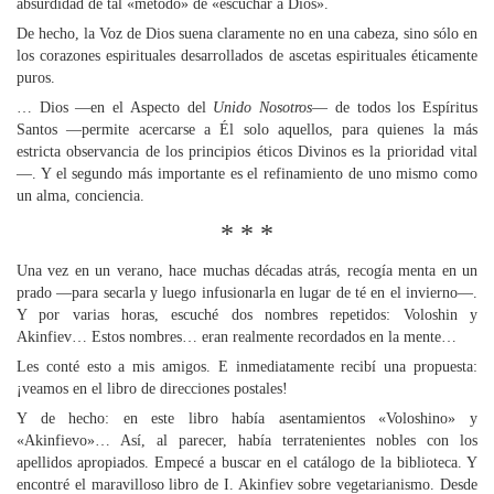
absurdidad de tal «método» de «escuchar a Dios».
De hecho, la Voz de Dios suena claramente no en una cabeza, sino sólo en
los corazones espirituales desarrollados de ascetas espirituales éticamente
puros.
… Dios —en el Aspecto del
Unido Nosotros
— de todos los Espíritus
Santos —permite acercarse a Él solo aquellos, para quienes la más
estricta observancia de los principios éticos Divinos es la prioridad vital
—. Y el segundo más importante es el refinamiento de uno mismo como
un alma, conciencia.
* * *
Una vez en un verano, hace muchas décadas atrás, recogía menta en un
prado —para secarla y luego infusionarla en lugar de té en el invierno—.
Y por varias horas, escuché dos nombres repetidos: Voloshin y
Akinfiev… Estos nombres… eran realmente recordados en la mente…
Les conté esto a mis amigos. E inmediatamente recibí una propuesta:
¡veamos en el libro de direcciones postales!
Y de hecho: en este libro había asentamientos «Voloshino» y
«Akinfievo»… Así, al parecer, había terratenientes nobles con los
apellidos apropiados. Empecé a buscar en el catálogo de la biblioteca. Y
encontré el maravilloso libro de I. Akinfiev sobre vegetarianismo. Desde