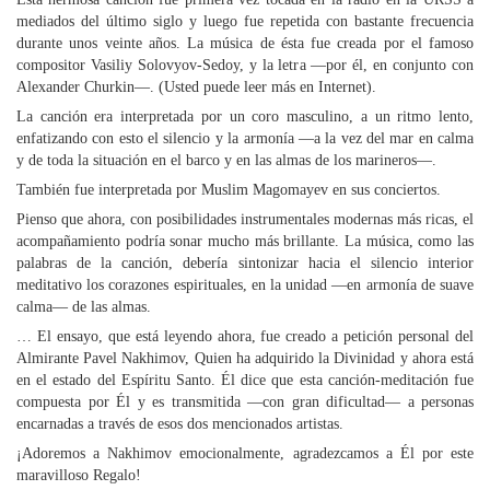
mediados del último siglo y luego fue repetida con bastante frecuencia
durante unos veinte años. La música de ésta fue creada por el famoso
compositor Vasiliy Solovyov-Sedoy, y la letra —por él, en conjunto con
Alexander Churkin—. (Usted puede leer más en Internet).
La canción era interpretada por un coro masculino, a un ritmo lento,
enfatizando con esto el silencio y la armonía —a la vez del mar en calma
y de toda la situación en el barco y en las almas de los marineros—.
También fue interpretada por Muslim Magomayev en sus conciertos.
Pienso que ahora, con posibilidades instrumentales modernas más ricas, el
acompañamiento podría sonar mucho más brillante. La música, como las
palabras de la canción, debería sintonizar hacia el silencio interior
meditativo los corazones espirituales, en la unidad —en armonía de suave
calma— de las almas.
… El ensayo, que está leyendo ahora, fue creado a petición personal del
Almirante Pavel Nakhimov, Quien ha adquirido la Divinidad y ahora está
en el estado del Espíritu Santo. Él dice que esta canción-meditación fue
compuesta por Él y es transmitida —con gran dificultad— a personas
encarnadas a través de esos dos mencionados artistas.
¡Adoremos a Nakhimov emocionalmente, agradezcamos a Él por este
maravilloso Regalo!