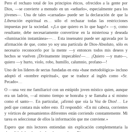
Pero el rechazo total de los principios éticos, ofrecidos a la gente por
Dios, —se convierte a menudo en un «señuelo», especialmente para los
jóvenes—. Una de tales «carnadas» puede ser la declaración de que la
Liberación
espiritual es… sólo el rechazar todas las restricciones
impuestas por la sociedad. «¡Lo que quiero es lo que hago!» —y, como
resultante, debe necesariamente convertirse en la misteriosa y deseada
«iluminación instantánea»—… Esta insensatez puede ser agravada por la
afirmación de que, como yo soy una partícula de Dios-Absoluto, sólo es
necesario reconocerlo por la mente —y entonces todos mis deseos y
hechos se vuelven ¡Divinamente impecables!—… ¡Quiero —y mato—,
quiero —y hurto, violo, robo, humillo, calumnio, profano—!
Uno de los líderes de sectas fundadas en esta «base metodológica» incluso
adoptó el «nombre espiritual», que se traduce al inglés como «Sr.
Pecado»…
O —una vez me familiaricé con un estúpido joven místico quien, aunque
era un ladrón, —al mismo tiempo se honraba y se llamaba a sí mismo
como el santo—. En particular, ¡afirmó que oía la Voz de Dios!… Le
pedí que contara más sobre esto. Él respondió: «En mi cabeza, corrientes
y vórtices de pensamientos diferentes están corriendo constantemente. Mi
tarea es seleccionar de ellos la información que me conviene.»
Espero que mis lectores entiendan sin explicación complementaria la