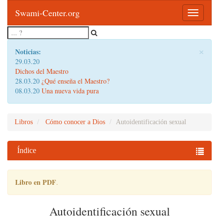
Swami-Center.org
Toggle
navigatio
×
Noticias:
29.03.20
Dichos del Maestro
28.03.20
¿Qué enseña el Maestro?
08.03.20
Una nueva vida pura
Libros
Cómo conocer a Dios
Autoidentificación sexual
Índice
Libro en PDF
.
Autoidentificación sexual