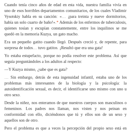
Cuando tenía cinco años de edad en esta vida, nuestra familia vivía en
uno de esos horribles departamentos comunitarios, de los cuales Vladimir
Vysotskiy habla en su canción: «… ¡para treinta y nueve dormitorios,
había un solo cuarto de baño!».
*
Además de los enfermos de tuberculosis,
quienes tosían y escupían constantemente, entre los inquilinos se me
quedó en la memoria Kuzya, un gato macho.
Era un pequeño gatito cuando llegó. Después creció y, de repente, para
sorpresa de todos… tuvo gatitos. ¡Resultó que era una gata!
Yo estaba estupefacto, porque no podía resolver este problema. Así que
seguía preguntándoles a los adultos al respecto:
—Y Kuzya mismo, ¿sabe que es gata?
… Sin embargo, detrás de esta ingenuidad infantil, estaba uno de los
problemas más interesantes de la biología y la psicología: la
autoidentificación sexual, es decir, el identificarse uno mismo con uno u
otro sexo.
Desde la niñez, nos enteramos de que nuestros cuerpos son masculinos o
femeninos. Los padres nos llaman, nos visten y nos peinan en
conformidad con ello, diciéndonos que tú y ellos son de un sexo y
aquellos son de otro.
Pero el problema es que a veces la percepción del propio sexo está en