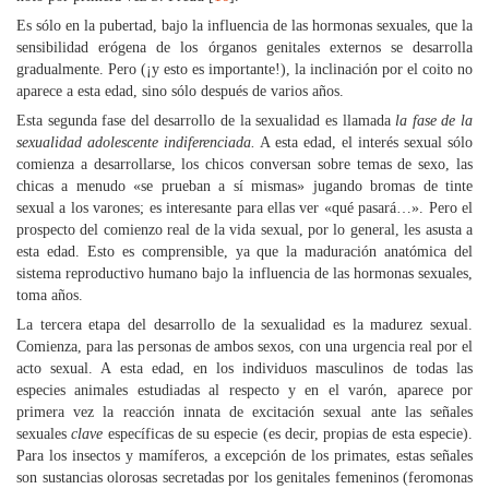
Es sólo en la pubertad, bajo la influencia de las hormonas sexuales, que la
sensibilidad erógena de los órganos genitales externos se desarrolla
gradualmente. Pero (¡y esto es importante!), la inclinación por el coito no
aparece a esta edad, sino sólo después de varios años.
Esta segunda fase del desarrollo de la sexualidad es llamada
la fase de la
sexualidad adolescente indiferenciada.
A esta edad, el interés sexual sólo
comienza a desarrollarse, los chicos conversan sobre temas de sexo, las
chicas a menudo «se prueban a sí mismas» jugando bromas de tinte
sexual a los varones; es interesante para ellas ver «qué pasará…». Pero el
prospecto del comienzo real de la vida sexual, por lo general, les asusta a
esta edad. Esto es comprensible, ya que la maduración anatómica del
sistema reproductivo humano bajo la influencia de las hormonas sexuales,
toma años.
La tercera etapa del desarrollo de la sexualidad es la madurez sexual.
Comienza, para las personas de ambos sexos, con una urgencia real por el
acto sexual. A esta edad, en los individuos masculinos de todas las
especies animales estudiadas al respecto y en el varón, aparece por
primera vez la reacción innata de excitación sexual ante las señales
sexuales
clave
específicas de su especie (es decir, propias de esta especie).
Para los insectos y mamíferos, a excepción de los primates, estas señales
son sustancias olorosas secretadas por los genitales femeninos (feromonas