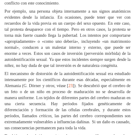
conflicto con este conocimiento.
Por ejemplo, una persona objeta internamente a sus signos anatómicos
evidentes desde la infancia. En ocasiones, puede tener que ver con
recuerdos de la vida previa en un cuerpo del sexo opuesto. En este caso,
tal protesta desaparece con el tiempo. Pero en otros casos, la protesta se
torna más fuerte cuando llega la pubertad. Los intentos por comportarse
«apropiadamente» o «como uno debería», incluyendo «un matrimonio
normal», conducen a un malestar interno y externo, que puede ser
enorme a veces. Estos son casos de inversión (perversión mórbida) de la
autoidentificación sexual. Ya que estos incidentes siempre surgen desde la
niñez, no hay duda de que tal inversión es de naturaleza congénita.
El mecanismo de distorsión de la autoidentificación sexual era estudiado
intensamente por los científicos durante esas décadas, especialmente en
Alemania (G. Dörner y otros; véase [
23
]). Se descubrió que el cerebro de
un feto o de un niño en proceso de maduración no se desarrolla de
manera uniforme. Los tejidos de diferentes partes del cerebro maduran en
una cierta secuencia. Hay períodos fijados genéticamente de
diferenciación y formación de las células cerebrales, y durante estos
períodos, llamados
críticos
, las partes del cerebro correspondientes son
extremadamente vulnerables a influencias dañinas. Si un daño es causado,
sus consecuencias permanecen para toda la vida.