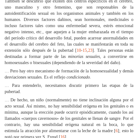
También se descubrió que existen dos centros específicos en el cerebro,
uno masculino y otro femenino, que son responsables de la
autoidentificación sexual en los organismos animales y también en los
humanos. Diversos factores dañinos, sean hormonales, medicinales o
incluso factores tales como una enfermedad severa, estrés emocional
negativo intenso, etc., que aquejen a la mujer embarazada en el tiempo
del período crítico del desarrollo fetal, pueden acarrear anormalidades en
el desarrollo del cerebro del feto, las cuales se manifestarán en toda su
extensión sólo después de la pubertad [
10
-
15
,
23
]. Tales personas están
destinadas a formar parte de las
minorías sexuales
, a convertirse en
homosexuales o bisexuales (dependiendo de la severidad del daño).
… Pero hay otro mecanismo de formación de la homosexualidad y demás
desviaciones sexuales. Es el reflejo
condicionado.
… Para entenderlo, necesitamos discutir primero las etapas de la
pubertad.
… De hecho, un niño (normalmente) no tiene inclinación alguna por el
acto sexual. Así mismo, no hay sensibilidad erógena en los genitales o es
mínima, aunque la erección puede ocurrir episódicamente, cuando los así
llamados «cuerpos cavernosos» de los genitales se llenan de sangre. Por el
contrario, hay una sensibilidad erógena natural en la boca, lo que
estimula la atracción por alimentarse con la leche de la madre [
6
]; esto lo
notó por primera vez S. Freud [
16
].