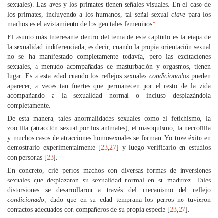
sexuales). Las aves y los primates tienen señales visuales. En el caso de
los primates, incluyendo a los humanos, tal señal sexual
clave
para los
machos es el avistamiento de los genitales femeninos
*
.
El asunto más interesante dentro del tema de este capítulo es la etapa de
la sexualidad indiferenciada, es decir, cuando la propia orientación sexual
no se ha manifestado completamente todavía, pero las excitaciones
sexuales, a menudo acompañadas de masturbación y orgasmos, tienen
lugar. Es a esta edad cuando los reflejos sexuales
condicionados
pueden
aparecer, a veces tan fuertes que permanecen por el resto de la vida
acompañando a la sexualidad normal o incluso desplazándola
completamente.
De esta manera, tales anormalidades sexuales como el fetichismo, la
zoofilia (atracción sexual por los animales), el masoquismo, la necrofilia
y muchos casos de atracciones homosexuales se forman. Yo tuve éxito en
demostrarlo experimentalmente [
23
,
27
] y luego verificarlo en estudios
con personas [
23
].
En concreto, crié perros machos con diversas formas de inversiones
sexuales que desplazaron su sexualidad normal en su madurez. Tales
distorsiones se desarrollaron a través del mecanismo del reflejo
condicionado,
dado que en su edad temprana los perros no tuvieron
contactos adecuados con compañeros de su propia especie [
23
,
27
].