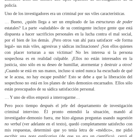
policía.
Uno de los investigadores era un criminal por sus viles características.
… Bueno, ¿quién llega a ser un empleado de las
estructuras de poder
estatales? La parte «saludable» de su contingente incluye gente que está
dispuesta a hacer sacrificios personales en la lucha contra el mal social,
por el bien de los demás. ¡Pero otros van ahí para satisfacer «de forma
legal» sus más viles, agresivas y sádicas inclinaciones! ¡Son ellos quienes
con placer torturan a sus víctimas! No les interesa si la persona
sospechosa es en realidad culpable. ¡Ellos no están interesados en la
justicia, sino sólo en su deseo de humillar, atormentar y destruir a otros!
¡Cuando se está en sus manos, incluso si usted nunca ha escuchado de qué
se le acusa, no hay escape posible! Esto se debe a que la liberación del
sospechoso no está en los planes de tales demonios encarnados. Ellos sólo
están preocupados de su sádica satisfacción personal.
… Y uno de ellos empezó a interrogarme…
Pero poco tiempo después el jefe del departamento de investigación
criminal intervino. Él pronto entendió la situación, mandó al
investigador-demonio fuera, me hizo algunas preguntas usando
sugestión
no verbal
(ver adelante en el texto), quedó completamente satisfecho con
mis respuestas, determinó que yo tenía letra de «médico», me pidió
escribir una
nota explicativa
(de que yo era un científico), cerró el