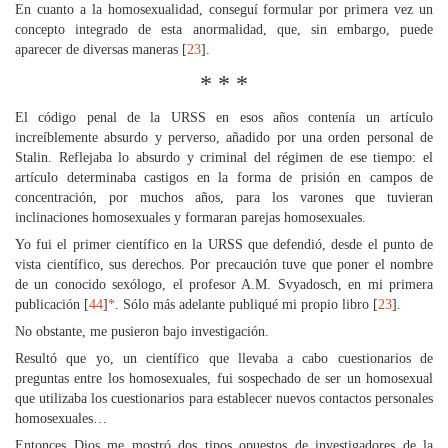
En cuanto a la homosexualidad, conseguí formular por primera vez un
concepto integrado de esta anormalidad, que, sin embargo, puede
aparecer de diversas maneras [
23
].
* * *
El código penal de la URSS en esos años contenía un artículo
increíblemente absurdo y perverso, añadido por una orden personal de
Stalin. Reflejaba lo absurdo y criminal del régimen de ese tiempo: el
artículo determinaba castigos en la forma de prisión en campos de
concentración, por muchos años, para los varones que tuvieran
inclinaciones homosexuales y formaran parejas homosexuales.
Yo fui el primer científico en la URSS que defendió, desde el punto de
vista científico, sus derechos. Por precaución tuve que poner el nombre
de un conocido sexólogo, el profesor A.M. Svyadosch, en mi primera
publicación [
44
]
*
. Sólo más adelante publiqué mi propio libro [
23
].
No obstante, me pusieron bajo investigación.
Resultó que yo, un científico que llevaba a cabo cuestionarios de
preguntas entre los homosexuales, fui sospechado de ser un homosexual
que utilizaba los cuestionarios para establecer nuevos contactos personales
homosexuales…
Entonces Dios me mostró dos tipos opuestos de investigadores de la