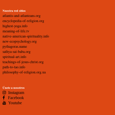
Nuestra red sitios
atlantis-and-atlanteans.org
encyclopedia-of-religion.org
highest-yoga.info
meaning-of-life.tv
native-american-spirituality.info
new-ecopsychology.org
pythagoras.name
sathya-sai-baba.org
spiritual-art.info
teachings-of-jesus-christ.org
path-to-tao.info
philosophy-of-religion.org.ua
Únete a nosotros
Instagram
Facebook
Youtube