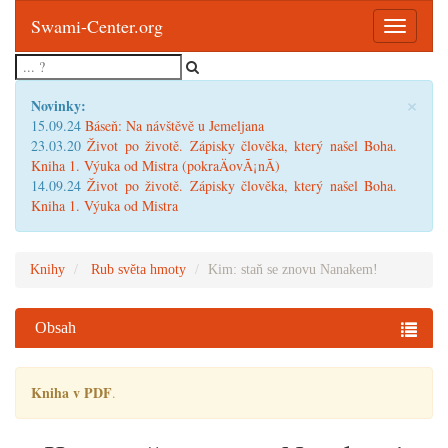
Swami-Center.org
Toggle
navigatio
×
Novinky:
15.09.24
Báseň: Na návštěvě u Jemeljana
23.03.20
Život po životě. Zápisky člověka, který našel Boha.
Kniha 1. Výuka od Mistra (pokraÄovÃ¡nÃ­)
14.09.24
Život po životě. Zápisky člověka, který našel Boha.
Kniha 1. Výuka od Mistra
Knihy
Rub světa hmoty
Kim: staň se znovu Nanakem!
Obsah
Kniha v PDF
.