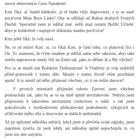
znovu obnoveným Guru Nanakem!
Kim říká: ať budeš kdekoliv, já tě budu vždy doprovázet, a ty se nauč
pociťovat Moje Ruce Lásky! Ony se odlišují od Rukou druhých Svatých
Duchů. Specielně jsem je udělal jiné, nežli mají ostatní Božští Učitelé,
abys je konkrétně i napoprvé dokázala snadno pociťovat!
Kim ještě říká, že tvůj osud…
Ne, to už mluví Kair: to, co říkal Kim, je částí toho, co plánoval říci i
On. To znamená, že tvým osudem je udělat samu sebe takovou, abys také
uměla napravovat osudy lidí na Zemi tak, jako to dělám Já a My všichni!
Pro to se musíš stát Božským Dušíznalcem! A Vladimír je tvůj nejbližší
přítel-pomocník v tomto díle. Musíte v tomto životě vším procházet
spolu! A ty musíš od něho přijmout všechno, co ti on může darovat!
… V prvních minutách přijímání tohoto Zjevení jsem všechno
poslouchala tak, jako by se to na mně úplně nevztahovalo. Nebyla jsem
připravená k takovému serióznímu rozhovoru o sobě, a tak jsem
pokračovala v myšlenkovém přehrabování podrobností, týkajících se
očišťování mého těla a zbavování se dalších nedostatků.
Až po uplynutí několika měsíců, když jsem si přečetla svoje zápisky, jsem
najednou zjistila, že jsem tehdy ani náhodou úplně nepochopila to, co
jsem ten den uslyšela.