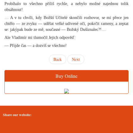
Probíhalo to všechno příliš rychle, a nebylo možné najednou tolik
obsáhnout!
… A v tu chvíli, kdy Božští Učitelé skončili rozhovor, se mi přece jen
chtělo — ze zvyku — udělat velké udivené oči, pokrčit rameny, a zeptat
se: jakýpak bude ze mě, současné — Božský Dušíznalec?!…
Ale Vladimír mi tlumočil Jejich odpověď:
— Přijde čas — a dozvíš se všechno!
Back
Next
Buy Online
Share our website: