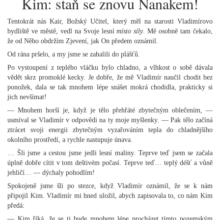
Kim: staň se znovu Nanakem!
Tentokrát nás Kair, Božský Učitel, který měl na starosti Vladimírovo
bydliště ve městě, vedl na Svoje lesní
místo síly
. Mě osobně tam čekalo,
že od Něho obdržím Zjevení, jak On předem oznámil.
Od rána pršelo, a my jsme se zahalili do plášťů.
Po vystoupení z teplého vláčku bylo chladno, a vlhkost o sobě dávala
vědět skrz promoklé kecky. Je dobře, že mě Vladimír naučil chodit bez
ponožek, dala se tak mnohem lépe snášet mokrá chodidla, prakticky si
jich nevšímat!
— Mnohem horší je, když je tělo přehřáté zbytečným oblečením, —
usmíval se Vladimír v odpovědi na ty moje myšlenky. — Pak tělo začíná
ztrácet svoji energii zbytečným vyzařováním tepla do chladnějšího
okolního prostředí, a rychle nastupuje únava.
… Šli jsme a cestou jsme jedli lesní maliny. Teprve teď jsem se začala
úplně dobře cítit v tom deštivém počasí. Teprve teď… teplý déšť a vůně
jehličí… — dýchaly pohodlím!
Spokojeně jsme šli po stezce, když Vladimír oznámil, že se k nám
připojil Kim. Vladimír mi hned uložil, abych zapisovala to, co nám Kim
předá:
— Kim říká, že se ti bude mnohem lépe procházet tímto pozemským