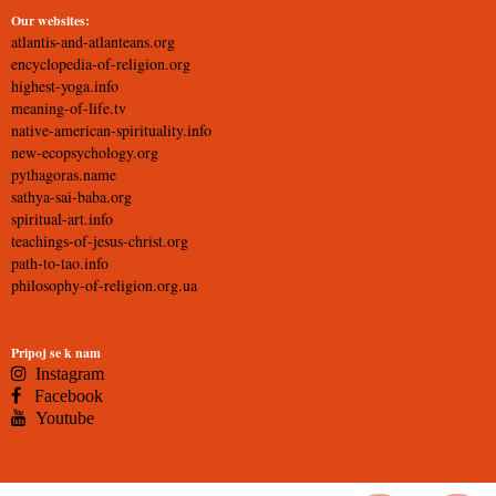
Our websites:
atlantis-and-atlanteans.org
encyclopedia-of-religion.org
highest-yoga.info
meaning-of-life.tv
native-american-spirituality.info
new-ecopsychology.org
pythagoras.name
sathya-sai-baba.org
spiritual-art.info
teachings-of-jesus-christ.org
path-to-tao.info
philosophy-of-religion.org.ua
Pripoj se k nam
Instagram
Facebook
Youtube