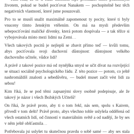
životem, pokud se budeš pociťovat Nanakem — pochopitelně bez těch
negativních vlastností, které jsme posuzovali.
Pro to se musíš snažit maximálně zapomenout ty pocity, které ti byly
vnuceny tímto ženským vtělením. On má na mysli především
sebepociťování maličké dívenky, která potom dospívala — a tak těžce si
vybojovávala místo mezi lidmi na Zemi…
Všech takových pocitů je nejlepší se zbavit přímo teď — kvůli tomu,
abys pociťovala svoji duchovní důstojnost: důstojnost velkého
duchovního učitele, vůdce lidí!
A právě z takové pozice má od nynějška smysl se učit dívat na rozvíjející
se situaci sociálně psychologického řádu. Z této pozice — potom, co ještě
nashromáždíš znalosti a sebedůvěru, — budeš muset začít vést lidi za
sebou!
Kim říká, že se pod těmi zapsanými slovy osobně podepisuje, ale že
takový je názor i všech Božských Učitelů!
On říká, že právě proto, aby ti o tom řekl, nás sem, spolu s Kairem,
přivedl v tom dešti! Právě proto, abys všechno tohle uslyšela oddělená od
všech ostatních lidí, od činností v materiálním světě a od nadějí, že by ses
v něm ještě obšťastnila…
Potřebovala jsi uslyšet tu skutečnou pravdu o sobě samé — aby ses stala