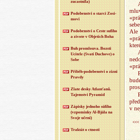
zu­cast­ni­la)
mlu
Po­do­ben­st­vi o star­ci Zo­si­
«pr
mo­vi
sebe
Ale
Po­do­ben­st­vi o Ceste su­fi­ho
a zi­vo­te v Ob­je­tich Boha
«prá
kter
Buh pro­mlou­va. Boz­sti
Uci­te­le (Svati Du­cho­ve) o
nedo
Sobe
«pr
Při­běh-po­do­ben­st­vi o zizni
Prav­dy
bud
pros
Zlate desky At­la­n­ťa­nů.
Ta­jem­st­vi Py­ra­mid
před
Zá­pis­ky jed­no­ho sú­fí­ho
v ne
(vzpo­mín­ky Al-Bj­úla na
Svoje učení)
<<<
Trak­tát o ctnos­ti