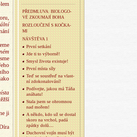
olem
PŘED­MLU­VA: BI­O­LO­GO­
oru,
VÉ ZKOU­MA­JÍ BOHA
tální
ROZ­LOU­ČE­NÍ S KOČKA­
mání
MI
NÁ­VŠTĚ­VA 1
deme
První se­tká­ní
čném
Jde ti to vý­bor­ně!
jsme
Smysl ži­vo­ta exis­tu­je!
eho
První místa síly
ního
Teď se sou­střeď na vlast­
jako
ní zdo­ko­na­lo­vá­ní!
Po­dí­vej­te, jakou má Táňa
ísta
aná­ha­tu!
ěžší
Stala jsem se ohrom­nou
nad mořem!
e ji
A někdo, kdo už se do­stal
skoro na vr­chol, padá
zpát­ky dolů…
Díra
Du­chov­ní vojín musí být