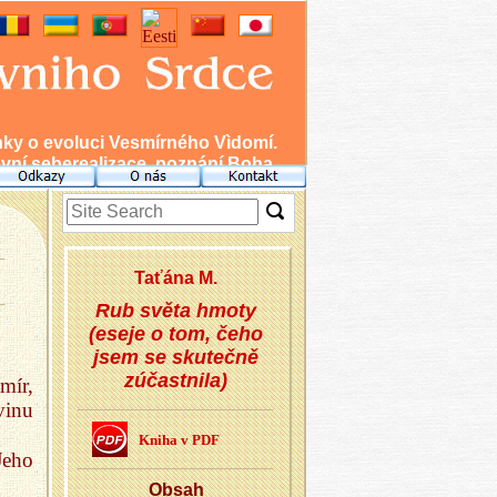
nky o evoluci Vesmírného Vìdomí.
ní seberealizace, poznání Boha.
Taťá­na M.
Rub světa hmoty
(eseje o tom, čeho
jsem se skutečně
zúčastnila)
mír,
vinu
Kniha v PDF
Jeho
Obsah