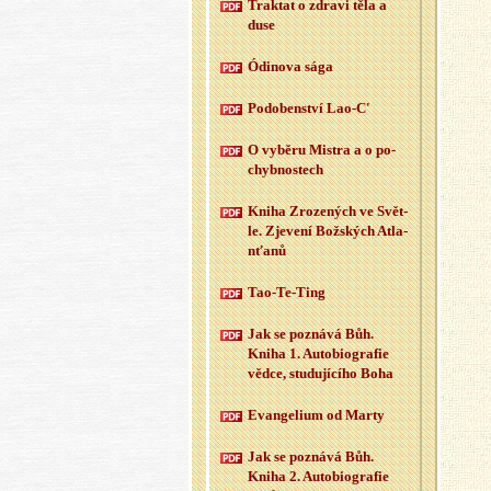
Trak­tat o zdra­vi těla a
duse
Ódi­no­va sága
Po­do­ben­ství Lao-C'
O vy­bě­ru Mi­s­tra a o po­
chyb­nos­tech
Kniha Zro­ze­ných ve Svět­
le. Zje­ve­ní Bož­ských At­la­
n­ťa­nů
Tao-Te-Ting
Jak se po­zná­vá Bůh.
Kniha 1. Au­to­bi­o­gra­fie
vědce, stu­du­jí­cí­ho Boha
Evan­ge­li­um od Marty
Jak se po­zná­vá Bůh.
Kniha 2. Au­to­bi­o­gra­fie