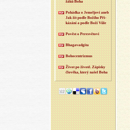
žáků Boha
Po­hád­ka o Je­meljo­vi aneb
Jak žít podle Bo­ží­ho Při­
ká­zá­ní a podle Boží Vůle
Po­věst o Pe­re­svě­to­vi
Bha­ga­vad­gí­ta
Bo­ho­cen­t­rizmus
Život po ži­vo­tě. Zá­pis­ky
člo­vě­ka, který našel Boha