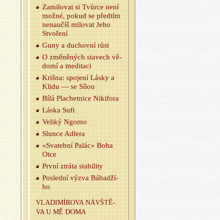
Za­mi­lo­vat si Tvůr­ce není
možné, pokud se před­tím
ne­na­u­číš mi­lo­vat Jeho
Stvo­ře­ní
Guny a du­chov­ní růst
O změ­ně­ných sta­vech vě­
do­mí a me­di­ta­ci
Kriš­na: spo­je­ní Lásky a
Klidu — se Sílou
Bílá Pla­chet­ni­ce Ni­ki­fo­ra
Láska Sufi
Ve­li­ký Ngomo
Slun­ce Adle­ra
«Sva­teb­ní Palác» Boha
Otce
První ztrá­ta sta­bi­li­ty
Po­sled­ní výzva Bá­badží­
ho
VLA­DI­MÍ­RO­VA NÁ­VŠTĚ­
VA U MĚ DOMA