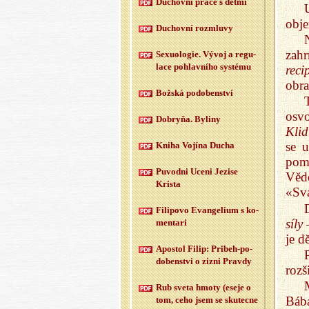
Du­chov­ní práce s dětmi
obje
Du­chov­ní roz­mlu­vy
zah
Se­xu­o­lo­gie. Vývoj a re­gu­
la­ce po­hlav­ní­ho sys­té­mu
reci
obra
Bož­ská po­do­ben­ství
osvo
Dobryňa. By­li­ny
Klid
se 
Kniha Vo­jí­na Ducha
pom
Puvod­ni Uceni Je­zi­se
Věd
Kris­ta
«Sva
Fi­li­po­vo Evan­ge­li­um s ko­
síly
—
men­ta­ri
je d
Apo­stol Filip: Pri­beh-po­
do­ben­st­vi o zizni Prav­dy
rozš
Rub sveta hmoty (eseje o
Bába
tom, ceho jsem se sku­tec­ne