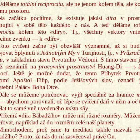
Uděláme
totální reciprocitu
, ale ne jenom kolem těla, ale k
mu prostoru.
Na začátku pocítíme, že existuje jakási
díra
v prost
rnující v sobě tělo každého z nás. A teď děláme
to
procitu
kolem této «díry». Tj., všechny vektory vní
címe zvenku — k «díře».
Toto cvičení začne být obzvlášť významné, až si bu
jovat Splynutí s
Jednotným My
v Turijnosti, tj., v
Průzra
u,
v základním stavu Prvotního Vědomí. S tímto stavem 
už seznámili na
pracovním prostranství
Huang-Di — s J
ocí. Ještě je možné dodat, že tento Příbytek Prvot
omí Apoštol Filip, podle Ježíšových slov, označil 
tební Palác» Boha Otce.
Dále se můžeme potrénovat: vyjít speciálně za hranice
m
 abychom porovnali, oč lépe se cvičení daří v něm a oč t
ělat to samé vně uvedeného
místa síly.
Přičemž «díra Bábadžího» může mít různé rozměry. Můžem
iřovat, například až do rozměrů celé naší planety.
Mimochodem, proč jsme tu meditaci takhle nazvali: «
džího? Proto, že nás do ní zasvěcoval právě On.