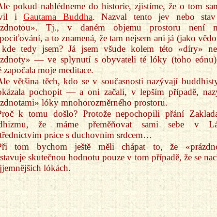
Ale pokud nahlédneme do historie, zjistíme, že o tom s
vil i
Gautama Buddha
. Nazval tento jev nebo st
ázdnotou». Tj., v daném objemu prostoru není 
pociťování, a to znamená, že tam nejsem ani já (jako vědo
 kde tedy jsem? Já jsem všude kolem této «díry» ne
zdnoty» — ve splynutí s obyvateli té lóky (toho eónu)
é započala moje meditace.
Ale většina těch, kdo se v současnosti nazývají buddhisty
kázala pochopit — a oni začali, v lepším případě, naz
ázdnotami» lóky mnohorozměrného prostoru.
Proč k tomu došlo? Protože nepochopili přání Zaklada
dhizmu, že máme přeměňovat sami sebe v Lá
třednictvím práce s duchovním srdcem…
Při tom bychom ještě měli chápat to, že «prázdn
stavuje skutečnou hodnotu pouze v tom případě, že se nac
jjemnějších lókách.