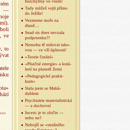
bez­chyb­ný ve všem!
amém
Tady můžeš vejít přímo
av —
do Je­ží­še!
moje
Vez­me­me moře na
mí).
dlaně…
boli
Snad sis dnes ne­vza­la
, ve
pod­prsen­ku?!
Ne­mo­hu tě mi­lo­vat ta­ko­
, to
vou — ve vší úpl­nos­ti!
ývat
«Te­o­rie ču­rá­ní»
«Pí­seč­né ener­gie» a ku­tá­
tele
le­ní na pla­ne­tě Zemi
sku
«Pe­da­go­gic­ké prak­ti­
kum»
ota»
Stala jsem se Ma­há­
hází
dublem
Psy­chi­atrie ma­te­ri­a­lis­tic­ká
— a du­chov­ní
In­cest: je to zlo­čin —
>>>
nebo ne?
Ne­bo­jíš se «straš­né­ho