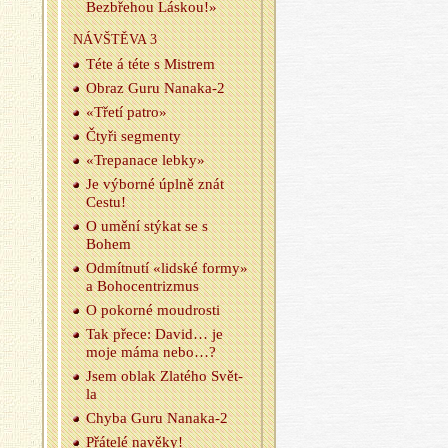
Bez­bře­hou Lás­kou!»
NÁ­VŠTĚ­VA 3
Téte á téte s Mi­s­trem
Obraz Guru Na­na­ka-2
«Třetí patro»
Čtyři seg­men­ty
«Tre­pa­na­ce lebky»
Je vý­bor­né úplně znát
Cestu!
O umění stý­kat se s
Bohem
Od­mít­nu­tí «lid­ské formy»
a Bo­ho­cen­t­rizmus
O po­kor­né moud­ros­ti
Tak přece: David… je
moje máma nebo…?
Jsem oblak Zla­té­ho Svět­
la
Chyba Guru Na­na­ka-2
Přá­te­lé na­vě­ky!