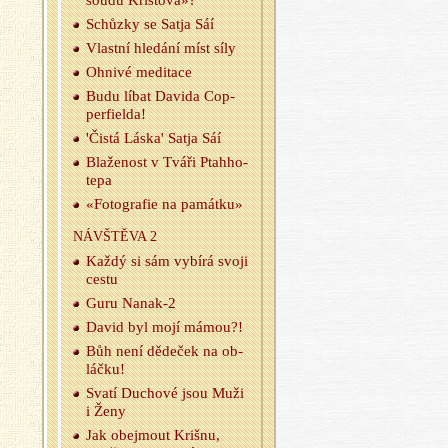
soudu Kris­to­va»?
Schůz­ky se Satja Sáí
Vlast­ní hle­dá­ní míst síly
Oh­ni­vé me­di­ta­ce
Budu líbat Da­vi­da Cop­
per­fiel­da!
'Čistá Láska' Satja Sáí
Bla­že­nost v Tváři Pta­hho­
te­pa
«Fo­to­gra­fie na pa­mát­ku»
NÁ­VŠTĚ­VA 2
Každý si sám vy­bí­rá svoji
cestu
Guru Na­nak-2
David byl mojí mámou?!
Bůh není dě­de­ček na ob­
láč­ku!
Svatí Du­cho­vé jsou Muži
i Ženy
Jak obe­jmout Kriš­nu,