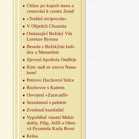
Chůze po kupo­li stanu a
ces­to­vá­ní k cen­t­ru Země
«To­tál­ní re­ci­pro­ci­ta»
V Ob­je­tích Chu­a­ni­ta
Omla­zu­jí­cí Bož­ský Vítr
Lo­ren­ze By­ro­na
Be­se­da s Bož­ský­mi In­di­
á­ny a Ma­nu­e­lem
Zje­ve­ní Apoš­to­la On­dře­je
Kim: staň se znovu Na­na­
kem!
Pe­t­ro­vo Du­chov­ní Srdce
Roz­ho­vor s Kairem
Osvo­je­ní «Za­zr­ca­dlí»
Se­zná­me­ní s peklem
Zved­nu­tí kun­da­lí­ní
Vy­puš­tě­né vlast­ní Ma­há­
dubly, Filip, Ježíš a Oh­ni­
vá Py­ra­mi­da Karla Rossi
Krása