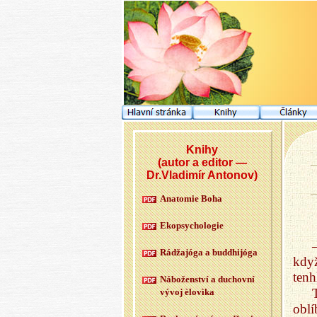
Knihy
(autor a editor —
Dr.Vladimír Antonov)
Ana­to­mie Boha
Ekopsy­cho­lo­gie
Rádžajóga a budd­hijóga
když
tenh
Ná­bo­žen­ství a du­chov­ní
vývoj èlovìka
oblí