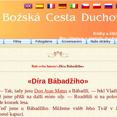
Knihy a èlá
Pro zájemce o metody duchov
Rub světa hmoty
/«Díra Bábadžího»
«Díra Bábadžího»
— Tak, tady jsou
Don Juan Matus
a Bábadží, — řekl Vladi
 jsme přišli na další
místo síly.
— Rozdělili si na polo
le kousek lesa.
Teď jsme u Bábadžího. Můžeme vidět Jeho Tvář v 
bené kapuci.