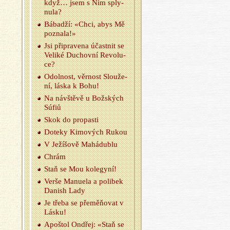
když… jsem s Ním sply­
nu­la?
Bá­badží: «Chci, abys Mě
po­zna­la!»
Jsi při­pra­ve­na účast­nit se
Ve­li­ké Du­chov­ní Re­vo­lu­
ce?
Odol­nost, věr­nost Slou­že­
ní, láska k Bohu!
Na ná­vštěvě u Bož­ských
Súfiů
Skok do pro­pas­ti
Do­te­ky Ki­mo­vých Rukou
V Je­ží­šo­vě Ma­há­dublu
Chrám
Staň se Mou ko­le­gy­ní!
Verše Ma­nu­e­la a po­li­bek
Da­nish Lady
Je třeba se přeměňovat v
Lásku!
Apoš­tol On­dřej: «Staň se