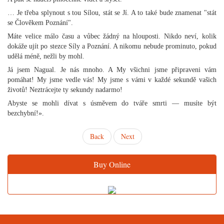
… Je třeba splynout s tou Sílou, stát se Jí. A to také bude znamenat "stát
se Člověkem Poznání".
Máte velice málo času a vůbec žádný na hlouposti. Nikdo neví, kolik
dokáže ujít po stezce Síly a Poznání. A nikomu nebude prominuto, pokud
udělá méně, nežli by mohl.
Já jsem Nagual. Je nás mnoho. A My všichni jsme připraveni vám
pomáhat! My jsme vedle vás! My jsme s vámi v každé sekundě vašich
životů! Neztrácejte ty sekundy nadarmo!
Abyste se mohli dívat s úsměvem do tváře smrti — musíte být
bezchybní!».
Back
Next
Buy Online