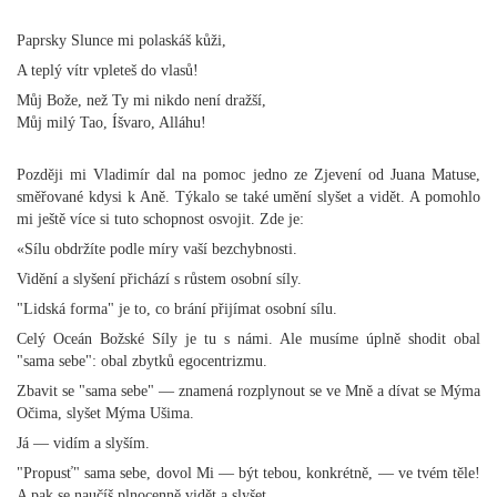
Paprsky Slunce mi polaskáš kůži,
A teplý vítr vpleteš do vlasů!
Můj Bože, než Ty mi nikdo není dražší,
Můj milý Tao, Íšvaro, Alláhu!
Později mi Vladimír dal na pomoc jedno ze Zjevení od Juana Matuse,
směřované kdysi k Aně. Týkalo se také umění slyšet a vidět. A pomohlo
mi ještě více si tuto schopnost osvojit. Zde je:
«Sílu obdržíte podle míry vaší bezchybnosti.
Vidění a slyšení přichází s růstem osobní síly.
"Lidská forma" je to, co brání přijímat osobní sílu.
Celý Oceán Božské Síly je tu s námi. Ale musíme úplně shodit obal
"sama sebe": obal zbytků egocentrizmu.
Zbavit se "sama sebe" — znamená rozplynout se ve Mně a dívat se Mýma
Očima, slyšet Mýma Ušima.
Já — vidím a slyším.
"Propusť" sama sebe, dovol Mi — být tebou, konkrétně, — ve tvém těle!
A pak se naučíš plnocenně vidět a slyšet.