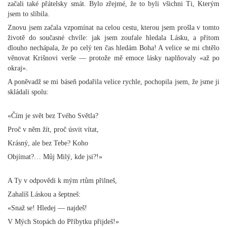
začali také přátelsky smát. Bylo zřejmé, že to byli všichni Ti, Kterým
jsem to slíbila.
Znovu jsem začala vzpomínat na celou cestu, kterou jsem prošla v tomto
životě do současné chvíle: jak jsem zoufale hledala Lásku, a přitom
dlouho nechápala, že po celý ten čas hledám Boha! A velice se mi chtělo
věnovat Krišnovi verše — protože mě emoce lásky naplňovaly «až po
okraj».
A poněvadž se mi báseň podařila velice rychle, pochopila jsem, že jsme ji
skládali spolu:
«Čím je svět bez Tvého Světla?
Proč v něm žít, proč úsvit vítat,
Krásný, ale bez Tebe? Koho
Objímat?… Můj Milý, kde jsi?!»
A Ty v odpovědi k mým rtům přilneš,
Zahalíš Láskou a šeptneš:
«Snaž se! Hledej — najdeš!
V Mých Stopách do Příbytku přijdeš!»