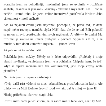
Posadila jsem se pohodlněji, maximálně jsem se uvolnila v rozšířené
anáhatě, zakázala si jakékoliv «závany» vlastních myšlenek. Ale… nic se
nedělo, kromě toho, že jsem velice intenzívně pociťovala Krišnu: Jeho
přítomnost v mojí anáhatě.
Ale za nějakou chvíli jsem najednou pochopila, že právě teď, v dané
etapě mého rozvoje, nemůžu slyšet Něčí hlas, ale že se teď Bůh pokouší
se mnou mluvit prostřednictvím mých myšlenek. A ještě — že umění Mu
rozumět je závislé na umění přebývat v pevném Splynutí s Ním, a že
musím v tuto dobu «umožnit myslet» — jenom Jemu.
Až pak se mi to začalo dařit.
Pokládala jsem otázky. Někdy se k Jeho odpovědím připlétaly i moje
vlastní myšlenky, vyhledávala jsem je a odháněla. Chápala jsem, že teď,
když se teprve začínám učit tak komunikovat, jsou moje chyby zcela
přiměřené.
Na závěr jsem si zapsala následující:
«Tvůj další růst vědomí se musí uskutečňovat prostřednictvím lásky. Ale
Lásky — na Mojí Božské úrovni! Buď — jako Já! A miluj — jako Já!
Hledej příležitosti darovat svoji lásku!
Rozdíl mezi námi je teď v tom, že Já zatím miluji tebe více, nežli ty Mě!