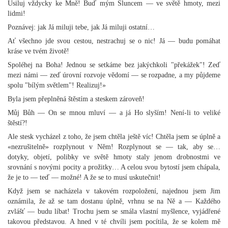
Usiluj vždycky ke Mně! Buď mým Sluncem — ve světě hmoty, mezi
lidmi!
Poznávej: jak Já miluji tebe, jak Já miluji ostatní…
Ať všechno jde svou cestou, nestrachuj se o nic! Já — budu pomáhat
kráse ve tvém životě!
Spoléhej na Boha! Jednou se setkáme bez jakýchkoli "překážek"! Zeď
mezi námi — zeď úrovní rozvoje vědomí — se rozpadne, a my půjdeme
spolu "bílým světlem"! Realizuj!»
Byla jsem přeplněná štěstím a steskem zároveň!
Můj Bůh — On se mnou mluví — a já Ho slyším! Není-li to veliké
štěstí?!
Ale stesk vycházel z toho, že jsem chtěla ještě víc! Chtěla jsem se úplně a
«nezrušitelně» rozplynout v Něm! Rozplynout se — tak, aby se…
dotyky, objetí, polibky ve světě hmoty staly jenom drobnostmi ve
srovnání s novými pocity a prožitky… A celou svou bytostí jsem chápala,
že je to — teď — možné! A že se to musí uskutečnit!
Když jsem se nacházela v takovém rozpoložení, najednou jsem Jim
oznámila, že až se tam dostanu úplně, vrhnu se na Ně a — Každého
zvlášť — budu líbat! Trochu jsem se smála vlastní myšlence, vyjádřené
takovou představou. A hned v té chvíli jsem pocítila, že se kolem mě