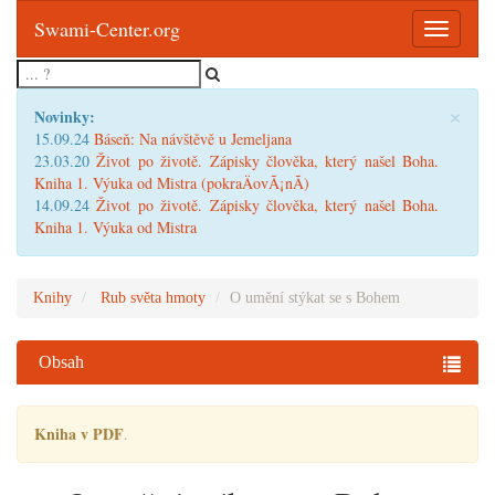
Swami-Center.org
Toggle
navigatio
×
Novinky:
15.09.24
Báseň: Na návštěvě u Jemeljana
23.03.20
Život po životě. Zápisky člověka, který našel Boha.
Kniha 1. Výuka od Mistra (pokraÄovÃ¡nÃ­)
14.09.24
Život po životě. Zápisky člověka, který našel Boha.
Kniha 1. Výuka od Mistra
Knihy
Rub světa hmoty
O umění stýkat se s Bohem
Obsah
Kniha v PDF
.