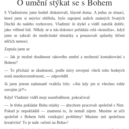
O umění stýkat se s Bohem
S Vladimírem jsme hodně diskutovali, hlavně doma. A jedna ze situací,
které jsem si nejvíce oblíbila, bylo zapojení našich známých Svatých
Duchů do našeho rozhovoru. Vladimír Je slyšel a viděl natolik dobře,
jako vtělené lidi. Někdy se u nás dokonce pořádala celá «konzilia», když
jsme se zabrali do medicínské tématiky a posuzovali způsoby léčení
něčích nemocí.
Zeptala jsem se:
— Jak je možné dosáhnout takového umění a možností kontaktování s
Bohem?
— To přichází se zkušeností, podle míry osvojení všech toho hodných
eonů mnohorozměrnosti, — odpověděl.
Já jsem jenom zadumaně vraštila čelo: «Ale kdy jen si všechno tohle
osvojím já?!»
Když Vladimír viděl moji soustředěnost, pokračoval:
— Je třeba pokládat Bohu otázky — abychom pracovali společně s Ním.
Pokud je nepokládáš — znamená to, že nemáš zájem. Musíme se učit
společně s Bohem řešit vznikající problémy! Musíme mít společnou
kreativitu! To je naše «učení na Boha»!