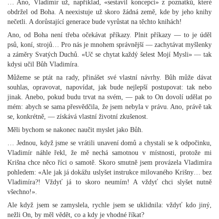
… Ano, Vladimír už, například, «sestavil koncepci» z poznatků, které
obdržel od Boha. A neexistuje už skoro žádná země, kde by jeho knihy
nečetli. A dorůstající generace bude vyrůstat na těchto knihách!
Ano, od Boha není třeba očekávat příkazy. Plnit příkazy — to je úděl
psů, koní, strojů… Pro nás je mnohem správnější — zachytávat myšlenky
a záměry Svatých Duchů. «Uč se chytat každý šelest Mojí Mysli» — tak
kdysi učil Bůh Vladimíra.
Můžeme se ptát na rady, přinášet své vlastní návrhy. Bůh může dávat
souhlas, opravovat, napovídat, jak bude nejlepší postupovat: tak nebo
jinak. Anebo, pokud budu trvat na svém, — pak to On dovolí udělat po
mém: abych se sama přesvědčila, že jsem nebyla v právu. Ano, právě tak
se, konkrétně, — získává vlastní životní zkušenost.
Měli bychom se nakonec naučit myslet jako Bůh.
… Jednou, když jsme se vrátili unavení domů a chystali se k odpočinku,
Vladimír náhle řekl, že mě nechá samotnou v místnosti, protože mi
Krišna chce něco říci o samotě. Skoro smutně jsem provázela Vladimíra
pohledem: «Ale jak já dokážu uslyšet instrukce milovaného Krišny… bez
Vladimíra?! Vždyť já to skoro neumím! A vždyť chci slyšet nutně
všechno!».
Ale když jsem se zamyslela, rychle jsem se uklidnila: vždyť kdo jiný,
nežli On, by měl vědět, co a kdy je vhodné říkat?