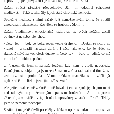
napravili, jejich povýšenost je odváděla ještě dále od Boha.
Začali ztrácet předešlé předpoklady: Bůh jim odebíral schopnost
meditovat… Také se zhoršily jejich staré chronické nemoci…
Společné meditace s nimi začaly být nemožné kvůli tomu, že ztratili
emocionální zjemnělost. Rozvíjela se hrubost vědomí…
Začali Vladimírovi emocionálně vzdorovat: ze svých neštěstí začali
obviňovat ne sebe, ale jeho…
«Deset let — bok po boku jeden vedle druhého… Dostali se skoro na
vrchol — a spadli nazpátek dolů… I něco takového, jak je vidět, se
skutečně stává na vrcholech duchovní Cesty…» — bylo to jediné, co mě
v tu chvíli mohlo napadnout.
… Vzpomněla jsem si na naše loučení, kdy jsem je viděla naposledy.
Pevně jsme se objali a já jsem se už málem začala radovat nad tím, že se
zeď mezi námi prolomila… V tom krátkém okamžiku se mi zdáli být
teplí, srdeční… Řekla jsem jim: «Já se vrátím!»…
Ale jejich reakce mě zaskočila: očekávala jsem alespoň jejich pousmání
nad takovým mým žertovným «patosem loučení»… Ale… naprosto
zřetelně jsem uviděla v jejich očích opravdový zmatek… Proč?! Tehdy
jsem to nemohla pochopit…
S Aňou jsme ještě chvíli poseděly v lehkém oparu smutku… a «opustily»