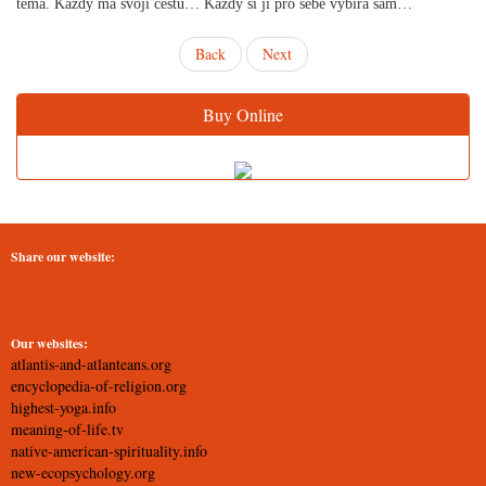
téma. Každý má svoji cestu… Každý si ji pro sebe vybírá sám…
Back
Next
Buy Online
Share our website:
Our websites:
atlantis-and-atlanteans.org
encyclopedia-of-religion.org
highest-yoga.info
meaning-of-life.tv
native-american-spirituality.info
new-ecopsychology.org