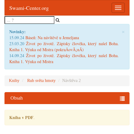
Swami-Center.org
Toggle
navigatio
×
Novinky:
15.09.24
Báseň: Na návštěvě u Jemeljana
23.03.20
Život po životě. Zápisky člověka, který našel Boha.
Kniha 1. Výuka od Mistra (pokraÄovÃ¡nÃ­)
14.09.24
Život po životě. Zápisky člověka, který našel Boha.
Kniha 1. Výuka od Mistra
Knihy
Rub světa hmoty
Návštěva 2
Obsah
Kniha v PDF
.