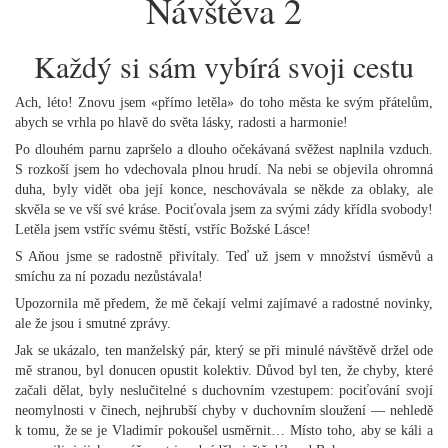
Návštěva 2
Každý si sám vybírá svoji cestu
Ach, léto! Znovu jsem «přímo letěla» do toho města ke svým přátelům,
abych se vrhla po hlavě do světa lásky, radosti a harmonie!
Po dlouhém parnu zapršelo a dlouho očekávaná svěžest naplnila vzduch.
S rozkoší jsem ho vdechovala plnou hrudí. Na nebi se objevila ohromná
duha, byly vidět oba její konce, neschovávala se někde za oblaky, ale
skvěla se ve vší své kráse. Pociťovala jsem za svými zády křídla svobody!
Letěla jsem vstříc svému štěstí, vstříc Božské Lásce!
S Aňou jsme se radostně přivítaly. Teď už jsem v množství úsměvů a
smíchu za ní pozadu nezůstávala!
Upozornila mě předem, že mě čekají velmi zajímavé a radostné novinky,
ale že jsou i smutné zprávy.
Jak se ukázalo, ten manželský pár, který se při minulé návštěvě držel ode
mě stranou, byl donucen opustit kolektiv. Důvod byl ten, že chyby, které
začali dělat, byly neslučitelné s duchovním vzestupem: pociťování svojí
neomylnosti v činech, nejhrubší chyby v duchovním sloužení — nehledě
k tomu, že se je Vladimír pokoušel usměrnit… Místo toho, aby se káli a