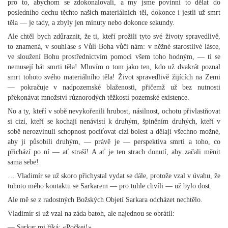
pro to, abychom se zdokonalovali, a my jsme povinni to dělat do
posledního dechu těchto našich materiálních těl, dokonce i jestli už smrt
těla — je tady, a zbyly jen minuty nebo dokonce sekundy.
Ale chtěl bych zdůraznit, že ti, kteří prožili tyto své životy spravedlivě,
to znamená, v souhlase s Vůlí Boha vůči nám: v něžné starostlivé lásce,
ve sloužení Bohu prostřednictvím pomoci všem toho hodným, — ti se
nemusejí bát smrti těla! Mluvím o tom jako ten, kdo už dvakrát poznal
smrt tohoto svého materiálního těla! Život spravedlivě žijících na Zemi
— pokračuje v nadpozemské blaženosti, přičemž už bez nutnosti
překonávat množství různorodých těžkostí pozemské existence.
No a ty, kteří v sobě nevykořenili hrubost, násilnost, ochotu přivlastňovat
si cizí, kteří se kochají nenávistí k druhým, špiněním druhých, kteří v
sobě nerozvinuli schopnost pociťovat cizí bolest a dělají všechno možné,
aby ji působili druhým, — právě je — perspektiva smrti a toho, co
přichází po ní — ať straší! A ať je ten strach donutí, aby začali měnit
sama sebe!
… Vladimír se už skoro přichystal vydat se dále, protože vzal v úvahu, že
tohoto mého kontaktu se Sarkarem — pro tuhle chvíli — už bylo dost.
Ale mě se z radostných Božských Objetí Sarkara odcházet nechtělo.
Vladimír si už vzal na záda batoh, ale najednou se obrátil:
— Sarkar mi říká: «Počkej!»