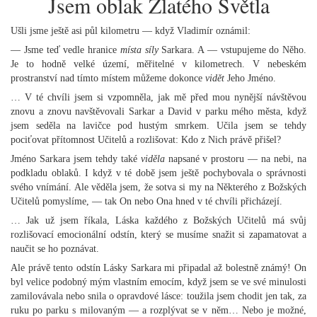
Jsem oblak Zlatého Světla
Ušli jsme ještě asi půl kilometru — když Vladimír oznámil:
— Jsme teď vedle hranice
místa síly
Sarkara. A — vstupujeme do Něho.
Je to hodně velké území, měřitelné v kilometrech. V nebeském
prostranství nad tímto místem můžeme dokonce
vidět
Jeho Jméno.
… V té chvíli jsem si vzpomněla, jak mě před mou nynější návštěvou
znovu a znovu navštěvovali Sarkar a David v parku mého města, když
jsem seděla na lavičce pod hustým smrkem. Učila jsem se tehdy
pociťovat přítomnost Učitelů a rozlišovat: Kdo z Nich právě přišel?
Jméno Sarkara jsem tehdy také
viděla
napsané v prostoru — na nebi, na
podkladu oblaků. I když v té době jsem ještě pochybovala o správnosti
svého vnímání. Ale věděla jsem, že sotva si my na Některého z Božských
Učitelů pomyslíme, — tak On nebo Ona hned v té chvíli přicházejí.
… Jak už jsem říkala, Láska každého z Božských Učitelů má svůj
rozlišovací emocionální odstín, který se musíme snažit si zapamatovat a
naučit se ho poznávat.
Ale právě tento odstín Lásky Sarkara mi připadal až bolestně známý! On
byl velice podobný mým vlastním emocím, když jsem se ve své minulosti
zamilovávala nebo snila o opravdové lásce: toužila jsem chodit jen tak, za
ruku po parku s milovaným — a rozplývat se v něm… Nebo je možné,