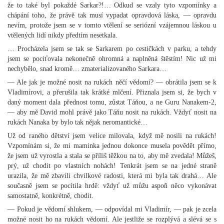
že to také byl pokaždé Sarkar?!… Odkud se vzaly tyto vzpomínky a
chápání toho, že právě tak musí vypadat opravdová láska, — opravdu
nevím, protože jsem se v tomto vtělení se seriózní vzájemnou láskou u
vtělených lidí nikdy předtím nesetkala.
… Procházela jsem se tak se Sarkarem po cestičkách v parku, a tehdy
jsem se pociťovala nekonečně ohromná a naplněná štěstím! Nic už mi
nechybělo, snad kromě… zmaterializovaného Sarkara…
— Ale jak je možné nosit na rukách něčí vědomí? — obrátila jsem se k
Vladimírovi, a přerušila tak krátké mlčení. Přiznala jsem si, že bych v
daný moment dala přednost tomu, zůstat Táňou, a ne Guru Nanakem-2,
— aby mě David mohl právě jako Táňu nosit na rukách. Vždyť nosit na
rukách Nanaka by bylo tak nějak neromantické…
Už od raného dětství jsem velice milovala, když mě nosili na rukách!
Vzpomínám si, že mi maminka jednou dokonce musela povědět přímo,
že jsem už vyrostla a stala se příliš těžkou na to, aby mě zvedala! Můžeš,
prý, už chodit po vlastních nohách! Tenkrát jsem se na jedné straně
urazila, že mě zbavili chvilkové radosti, která mi byla tak drahá… Ale
současně jsem se pocítila hrdě: vždyť už můžu aspoň něco vykonávat
samostatně, konkrétně, chodit.
— Pokud je vědomí shlukem, — odpovídal mi Vladimír, — pak je zcela
možné nosit ho na rukách vědomí. Ale jestliže se rozplývá a slévá se s