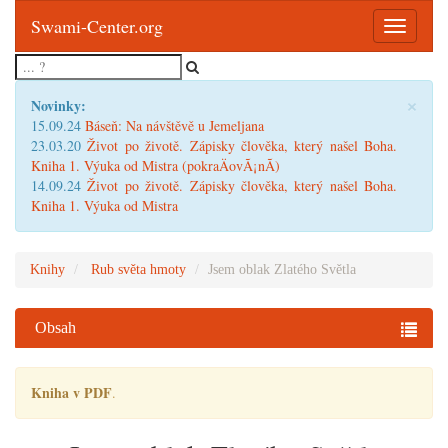
Swami-Center.org
Toggle
navigatio
×
Novinky:
15.09.24
Báseň: Na návštěvě u Jemeljana
23.03.20
Život po životě. Zápisky člověka, který našel Boha.
Kniha 1. Výuka od Mistra (pokraÄovÃ¡nÃ­)
14.09.24
Život po životě. Zápisky člověka, který našel Boha.
Kniha 1. Výuka od Mistra
Knihy
Rub světa hmoty
Jsem oblak Zlatého Světla
Obsah
Kniha v PDF
.