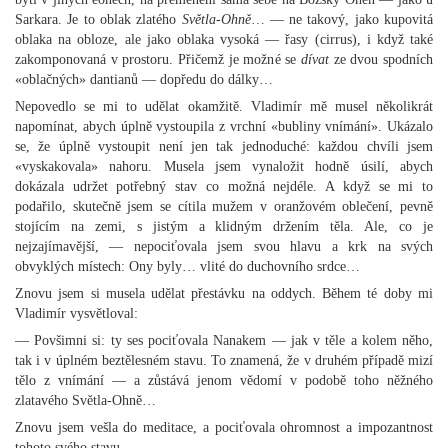
Sarkara. Je to oblak zlatého
Světla-Ohně
… — ne takový, jako kupovitá
oblaka na obloze, ale jako oblaka vysoká — řasy (cirrus), i když také
zakomponovaná v prostoru. Přičemž je možné se
dívat
ze dvou spodních
«oblačných» dantianů — dopředu do dálky…
Nepovedlo se mi to udělat okamžitě. Vladimír mě musel několikrát
napomínat, abych úplně vystoupila z vrchní «bubliny vnímání». Ukázalo
se, že úplně vystoupit není jen tak jednoduché: každou chvíli jsem
«vyskakovala» nahoru. Musela jsem vynaložit hodně úsilí, abych
dokázala udržet potřebný stav co možná nejdéle. A když se mi to
podařilo, skutečně jsem se cítila mužem v oranžovém oblečení, pevně
stojícím na zemi, s jistým a klidným držením těla. Ale, co je
nejzajímavější, — nepociťovala jsem svou hlavu a krk na svých
obvyklých místech: Ony byly… vlité do duchovního srdce…
Znovu jsem si musela udělat přestávku na oddych. Během té doby mi
Vladimír vysvětloval:
— Povšimni si: ty ses pociťovala Nanakem — jak v těle a kolem něho,
tak i v úplném beztělesném stavu. To znamená, že v druhém případě mizí
tělo z vnímání — a zůstává jenom vědomí v podobě toho něžného
zlatavého Světla-Ohně…
Znovu jsem vešla do meditace, a pociťovala ohromnost a impozantnost
tohoto svého stavu…