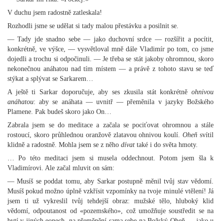
V duchu jsem radostně zatleskala!
Rozhodli jsme se udělat si tady malou přestávku a posilnit se.
— Tady jde snadno sebe — jako duchovní srdce — rozšířit a pocítit,
konkrétně, ve výšce, — vysvětloval mně dále Vladimír po tom, co jsme
dojedli a trochu si odpočinuli. — Je třeba se stát jakoby ohromnou, skoro
nekonečnou anáhatou nad tím místem — a právě z tohoto stavu se teď
stýkat a splývat se Sarkarem…
A ještě ti Sarkar doporučuje, aby ses zkusila stát konkrétně
ohnivou
anáhatou
: aby se anáhata — uvnitř — přeměnila v jazyky Božského
Plamene. Pak budeš skoro jako On…
Zabrala jsem se do meditace a začala se pociťovat ohromnou a stále
rostoucí, skoro průhlednou oranžově zlatavou ohnivou koulí.
Oheň
svítil
klidně a radostně. Mohla jsem se z něho
dívat
také i do světa hmoty.
… Po této meditaci jsem si musela oddechnout. Potom jsem šla k
Vladimírovi. Ale začal mluvit on sám:
— Musíš se poddat tomu, aby Sarkar postupně měnil tvůj stav vědomí.
Musíš pokud možno úplně vzkřísit vzpomínky na tvoje minulé vtělení! Já
jsem ti už vykreslil tvůj tehdejší obraz: mužské tělo, hluboký klid
vědomí, odpoutanost od «pozemského», což umožňuje soustředit se na
bytí v jiných eonech, na přeměnění sama sebe na Božský Oheň — jako u