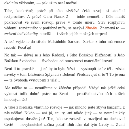
okolním vědomím, — pak už to není možné.
Tebe, konkrétně, právě při této návštěvě čeká osvojit si «totální
reciprocitu». A právě Guru Nanak-2 — tohle neuměl… Dále musíš
pokračovat ve svém rozvoji právě v tomto směru. Stav rozplynutí
vědomí, rozvinutého v potřebné míře, se nazývá
Nirodhi
. Znamená to —
zmizení individuality,
a tudíž — i všech jejích možných utrpení.
A teď vejdeme do středu Mahádublu Sarkara. Sarkar z toho má emoce
radosti! Pociťuj!
No tak — slévej se s Jeho Radostí, s Jeho Božskou Blažeností, s Jeho
Božskou Svobodou — Svobodou od omezenosti materiální úrovní!
Není-li to pravda? — jaké by to bylo štěstí — vystoupit teď z těl a zůstat
navěky v tom Blaženém Splynutí s Bohem! Představuješ si to?! To je ona
— ta Svoboda vystoupení z těla!…
Ale udělat to — nemůžeme v žádném případě! Vždyť nás ještě čeká
vykonat tolik dobré práce na Zemi — prostřednictvím těch našich
hmotných těl!
A také z hlediska vlastního rozvoje — jak mnoho ještě zbývá každému z
nás udělat! Nikdo — ani já, ani ty, ani nikdo jiný — se nesmí nikdy
uspokojovat dosaženým! Ten, kdo se zastavil v rozvíjení na duchovní
Cestě — nevyhnutelně začíná padat! Bůh nám dal tyto životy na Zemi