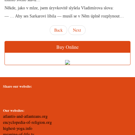
Někde, jako v mlze, jsem úryvkovitě slyšela Vladimírova slova:
— … Aby ses Sarkarovi líbila — musíš se v Něm úplně rozplynout…
Back
Next
Buy Online
Share our website:
Our websites:
atlantis-and-atlanteans.org
encyclopedia-of-religion.org
highest-yoga.info
meaning-of-life.tv