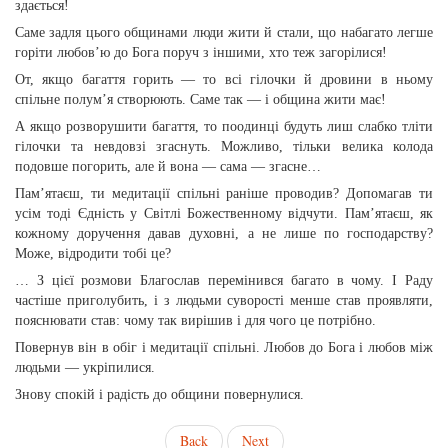
здається!
Саме задля цього общинами люди жити й стали, що набагато легше
горіти любов’ю до Бога поруч з іншими, хто теж загорілися!
От, якщо багаття горить — то всі гілочки й дровини в ньому
спільне полум’я створюють. Саме так — і община жити має!
А якщо розворушити багаття, то поодинці будуть лиш слабко тліти
гілочки та невдовзі згаснуть. Можливо, тільки велика колода
подовше погорить, але й вона — сама — згасне…
Пам’ятаєш, ти медитації спільні раніше проводив? Допомагав ти
усім тоді Єдність у Світлі Божественному відчути. Пам’ятаєш, як
кожному доручення давав духовні, а не лише по господарству?
Може, відродити тобі це?
… З цієї розмови Благослав перемінився багато в чому. І Раду
частіше приголубить, і з людьми суворості менше став проявляти,
пояснювати став: чому так вирішив і для чого це потрібно.
Повернув він в обіг і медитації спільні. Любов до Бога і любов між
людьми — укріпилися.
Знову спокій і радість до общини повернулися.
Back
Next