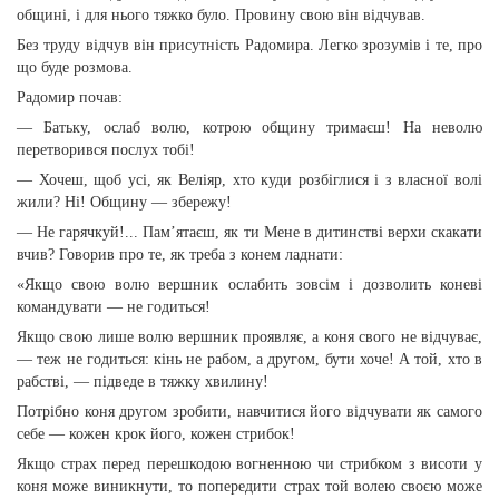
общині, і для нього тяжко було. Провину свою він відчував.
Без труду відчув він присутність Радомира. Легко зрозумів і те, про
що буде розмова.
Радомир почав:
— Батьку, ослаб волю, котрою общину тримаєш! На неволю
перетворився послух тобі!
— Хочеш, щоб усі, як Веліяр, хто куди розбіглися і з власної волі
жили? Ні! Общину — збережу!
— Не гарячкуй!... Пам’ятаєш, як ти Мене в дитинстві верхи скакати
вчив? Говорив про те, як треба з конем ладнати:
«Якщо свою волю вершник ослабить зовсім і дозволить коневі
командувати — не годиться!
Якщо свою лише волю вершник проявляє, а коня свого не відчуває,
— теж не годиться: кінь не рабом, а другом, бути хоче! А той, хто в
рабстві, — підведе в тяжку хвилину!
Потрібно коня другом зробити, навчитися його відчувати як самого
себе — кожен крок його, кожен стрибок!
Якщо страх перед перешкодою вогненною чи стрибком з висоти у
коня може виникнути, то попередити страх той волею своєю може