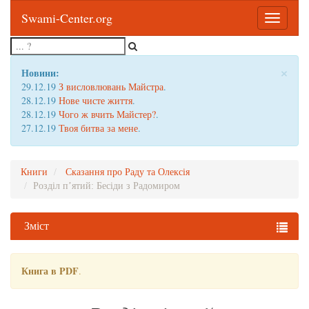
Swami-Center.org
Toggle
navigatio
×
Новини:
29.12.19
З висловлювань Майстра
.
28.12.19
Нове чисте життя
.
28.12.19
Чого ж вчить Майстер?
.
27.12.19
Твоя битва за мене
.
Книги
Сказання про Раду та Олексія
Розділ п’ятий: Бесіди з Радомиром
Зміст
Книга в PDF
.