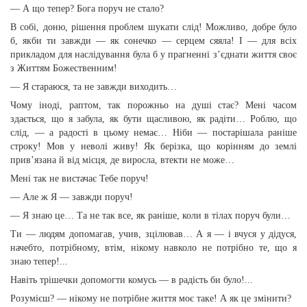
— А що тепер? Бога поруч не стало?
В собі, доню, рішення проблем шукати слід! Можливо, добре було
б, якби ти завжди — як сонечко — серцем сяяла! І — для всіх
прикладом для наслідування була б у прагненні з’єднати життя своє
з Життям Божественним!
— Я стараюся, та не завжди виходить…
Чому іноді, раптом, так порожньо на душі стає? Мені часом
здається, що я забула, як бути щасливою, як радіти… Роблю, що
слід, — а радості в цьому немає… Ніби — постарішала раніше
строку! Мов у неволі живу! Як берізка, що корінням до землі
прив’язана й від місця, де виросла, втекти не може…
Мені так не вистачає Тебе поруч!
— Але ж Я — завжди поруч!
— Я знаю це… Та не так все, як раніше, коли в тілах поруч були…
Ти — людям допомагав, учив, зцілював… А я — і вчуся у дідуся,
начебто, потрібному, втім, нікому навколо не потрібно те, що я
знаю тепер!...
Навіть трішечки допомогти комусь — в радість би було!...
Розумієш? — нікому не потрібне життя моє таке! А як це змінити?