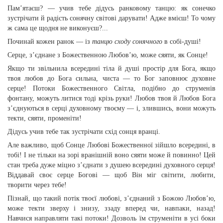
Пам’ятаєш? — учив тебе дідусь ранковому танцю: як сонечко
зустрічати й радість сонячну світові дарувати! Адже вмієш! То чому
ж сама це щодня не виконуєш?...
Починай кожен ранок — із
танцю сходу сонячного
в собі-душі!
Серце, з’єднане з Божественною Любов’ю, може сяяти, як Сонце!
Якщо ти звільнила всередині тіла й душі простір для Бога, якщо
твоя любов до Бога сильна, чиста — то Бог заповнює духовне
серце! Потоки Божественного Світла, подібно до струменів
фонтану, можуть литися тоді крізь руки! Любов твоя й Любов Бога
з’єднуються в серці духовному твоєму — і, злившись, вони можуть
текти, сяяти, променіти!
Дідусь учив тебе так зустрічати схід сонця вранці.
Але важливо, щоб Сонце Любові Божественної зійшло всередині, в
тобі! І не тільки на зорі вранішній воно сяяти може й повинно! Цей
стан треба дуже міцно з’єднати з душею всередині духовного серця!
Віддавай своє серце Богові — щоб Він міг світити, любити,
творити через тебе!
Пізнай, що такий потік твоєї любові, з’єднаний з Божою Любов’ю,
може текти зверху і знизу, ззаду вперед чи, навпаки, назад!
Навчися направляти такі потоки! Дозволь їм струменіти в усі боки