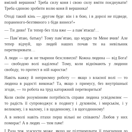
вмілий вершник! Треба силу коня і свою силу вміти поєднувати!
Треба єдиною зробити волю коня й вершника!
Отоді такий кінь — другом буде: він і в бою, і в дорозі не підведе,
пораненого-безтямного з біди винесе!»
— Ти диви! Ти тепер без тіла вже — а пам’ятаєш!...
— Пам’ятаю, батьку! Тому пам’ятаю, що мудро ти Мене вчив! Але
тепер відчуй, що людей наших почав ти на невільник
перетворювати…
А люди — це ж не тварини безсловесні! Кожна людина — від Бога!
— свободою волі наділена! Тому, коли віднімають у людини
свободу, то протест в ній наростає!
Навіть важку й неприємну роботу — якщо з власної волі — то
людина в радості виконає! Та, якщо з примусу, без внутрішньої
згоди, — то робота на труд каторжний перетвориться!
Коли своїм розумінням потрібність справи людина усвідомлює —
то радість її супроводжує в подвигу і духовнім, і мирськім, і у
великому, і в малому, і в щоденному, і в щогодинному!
А в неволі навіть птахи перш вільні не співають! Любов у них
помирає! А в людях — тим паче!
І Рада теж згаснути може, якщо не підтримувати її прагнення до