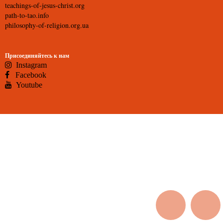
teachings-of-jesus-christ.org
path-to-tao.info
philosophy-of-religion.org.ua
Присоединяйтесь к нам
Instagram
Facebook
Youtube