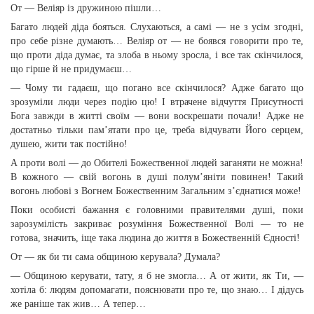
От — Веліяр із дружиною пішли…
Багато людей діда бояться. Слухаються, а самі — не з усім згодні,
про себе різне думають… Веліяр от — не боявся говорити про те,
що проти діда думає, та злоба в ньому зросла, і все так скінчилося,
що гірше й не придумаєш…
— Чому ти гадаєш, що погано все скінчилося? Адже багато що
зрозуміли люди через подію цю! І втрачене відчуття Присутності
Бога завжди в житті своїм — вони воскрешати почали! Адже не
достатньо тільки пам’ятати про це, треба відчувати Його серцем,
душею, жити так постійно!
А проти волі — до Обителі Божественної людей заганяти не можна!
В кожного — свій вогонь в душі полум’яніти повинен! Такий
вогонь любові з Вогнем Божественним Загальним з’єднатися може!
Поки особисті бажання є головними правителями душі, поки
зарозумілість закриває розуміння Божественної Волі — то не
готова, значить, іще така людина до життя в Божественній Єдності!
От — як би ти сама общиною керувала? Думала?
— Общиною керувати, тату, я б не змогла… А от жити, як Ти, —
хотіла б: людям допомагати, пояснювати про те, що знаю… І дідусь
же раніше так жив… А тепер…