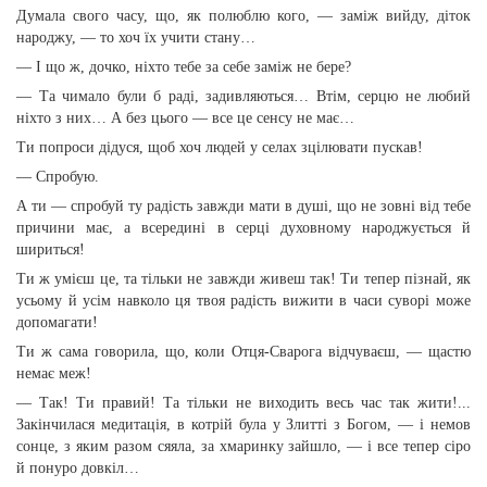
Думала свого часу, що, як полюблю кого, — заміж вийду, діток
народжу, — то хоч їх учити стану…
— І що ж, дочко, ніхто тебе за себе заміж не бере?
— Та чимало були б раді, задивляються… Втім, серцю не любий
ніхто з них… А без цього — все це сенсу не має…
Ти попроси дідуся, щоб хоч людей у селах зцілювати пускав!
— Спробую.
А ти — спробуй ту радість завжди мати в душі, що не зовні від тебе
причини має, а всередині в серці духовному народжується й
шириться!
Ти ж умієш це, та тільки не завжди живеш так! Ти тепер пізнай, як
усьому й усім навколо ця твоя радість вижити в часи суворі може
допомагати!
Ти ж сама говорила, що, коли Отця-Сварога відчуваєш, — щастю
немає меж!
— Так! Ти правий! Та тільки не виходить весь час так жити!...
Закінчилася медитація, в котрій була у Злитті з Богом, — і немов
сонце, з яким разом сяяла, за хмаринку зайшло, — і все тепер сіро
й понуро довкіл…