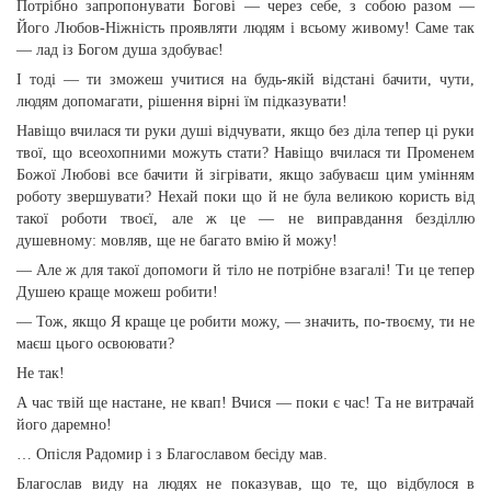
Потрібно запропонувати Богові — через себе, з собою разом —
Його Любов-Ніжність проявляти людям і всьому живому! Саме так
— лад із Богом душа здобуває!
І тоді — ти зможеш учитися на будь-якій відстані бачити, чути,
людям допомагати, рішення вірні їм підказувати!
Навіщо вчилася ти руки душі відчувати, якщо без діла тепер ці руки
твої, що всеохопними можуть стати? Навіщо вчилася ти Променем
Божої Любові все бачити й зігрівати, якщо забуваєш цим умінням
роботу звершувати? Нехай поки що й не була великою користь від
такої роботи твоєї, але ж це — не виправдання безділлю
душевному: мовляв, ще не багато вмію й можу!
— Але ж для такої допомоги й тіло не потрібне взагалі! Ти це тепер
Душею краще можеш робити!
— Тож, якщо Я краще це робити можу, — значить, по-твоєму, ти не
маєш цього освоювати?
Не так!
А час твій ще настане, не квап! Вчися — поки є час! Та не витрачай
його даремно!
… Опісля Радомир і з Благославом бесіду мав.
Благослав виду на людях не показував, що те, що відбулося в