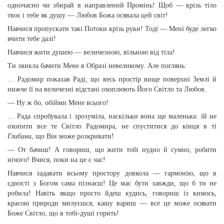
одночасно чи збирай в направлений Промінь! Щоб — крізь тіло
твоє і тебе як душу — Любов Божа осявала цей світ!
Навчися пропускати такі Потоки крізь руки! Тоді — Мені буде легко
вчити тебе далі!
Навчися жити душею — величезною, вільною від тіла!
Ти звикла бачити Мене в Образі невеликому. Але поглянь:
… Радомир показав Раді, що весь простір вище поверхні Землі й
нижче її на величезні відстані охоплюють Його Світло та Любов.
— Ну ж бо, обійми Мене всього!
… Рада спробувала і зрозуміла, наскільки вона ще маленька: їй не
охопити все те Світло Радомира, не спуститися до кінця в ті
Глибини
, що Він може розкривати!
— От бачиш! А говориш, що жити тобі нудно й сумно, робити
нічого! Вчися, поки на це є час!
Навчися задавати всьому простору довкола — гармонію, що в
єдності з Богом сама пізнаєш! Це має бути завжди, що б ти не
робила! Навіть якщо просто йдеш кудись, говориш із кимось,
красою природи милуєшся, кашу вариш — все це може осявати
Боже Світло, що в тобі-душі горить!