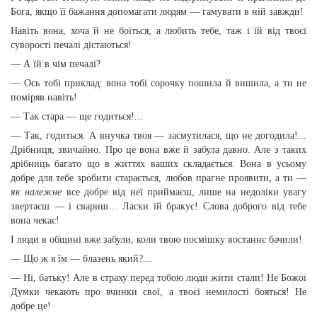
Бога, якщо її бажання допомагати людям — гамувати в ній завжди!
Навіть вона, хоча й не боїться, а любить тебе, таж і їй від твоєї
суворості печалі дістаються!
— А їй в чім печалі?
— Ось тобі приклад: вона тобі сорочку пошила й вишила, а ти не
поміряв навіть!
— Так стара — ще годиться!...
— Так, годиться. А внучка твоя — засмутилася, що не догодила!...
Дрібниця, звичайно. Про це вона вже й забула давно. Але з таких
дрібниць багато що в життях ваших складається. Вона в усьому
добре для тебе зробити старається, любов прагне проявити, а ти —
як належне
все добре від неї приймаєш, лише на недоліки увагу
звертаєш — і свариш… Ласки їй бракує! Слова доброго від тебе
вона чекає!
І люди в общині вже забули, коли твою посмішку востаннє бачили!
— Що ж я їм — блазень який?...
— Ні, батьку! Але в страху перед тобою люди жити стали! Не Божої
Думки чекають про вчинки свої, а твоєї немилості бояться! Не
добре це!