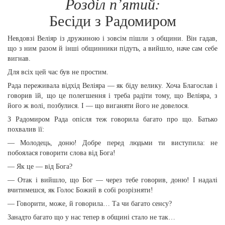
Розділ п’ятий:
Бесіди з Радомиром
Невдовзі Веліяр із дружиною і зовсім пішли з общини. Він гадав,
що з ним разом й інші общинники підуть, а вийшло, наче сам себе
вигнав.
Для всіх цей час був не простим.
Рада переживала відхід Веліяра — як біду велику. Хоча Благослав і
говорив їй, що це полегшення і треба радіти тому, що Веліяра, з
його ж волі, позбулися. І — що виганяти його не довелося.
З Радомиром Рада опісля теж говорила багато про що. Батько
похвалив її:
— Молодець, доню! Добре перед людьми ти виступила: не
побоялася говорити слова від Бога!
— Як це — від Бога?
— Отак і вийшло, що Бог — через тебе говорив, доню! І надалі
вчитимешся, як Голос Божий в собі розрізняти!
— Говорити, може, й говорила… Та чи багато сенсу?
Занадто багато що у нас тепер в общині стало не так…