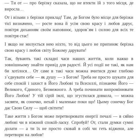
— Ти от — про берізку сказала, що не втекти їй з того місця, де
виросла…
От і візьми з берізки приклад! Там, де Богом було місце для берізки
тієї визначено, — росте вона й усім свою красу і любов дарує,
повітря диханням своїм наповнює, здоров’ям і силою для всіх те
повітря стає!
І якщо не милується нею ніхто, то від цього не припиняє берізка
свою красу і любов світу Божому дарувати!
Так, бувають такі складні часи наших життів, коли важко в
зовнішньому знайти привід для радості. Й усі події не такі, як нам
би хотілося… От саме в такі часи можна вчитися дуже глибоко
з’єднувати себе — як душу — з Богом! Треба не просто шукати для
себе спокій і захист в Його Любові та Всесиллі, пізнаючи Його —
Великого, Єдиного, Безмежного. А треба починати випромінювати
Його Любов! У тій сірій імлі, що згустилася довкола, — можна
засяяти, як сонечко, нехай і маленьке поки що! Цьому сонечку Бог
дає Свою Силу — щоб світити!
Таке життя з Богом може перетворювати енергії печалі — в сяйво
любові чи в ніжний спокій-ласку. Спробуй! От, стали думки сумні
долати — а ти їх не просто сховай в собі чи геть віджени, але
перетвори на любов!