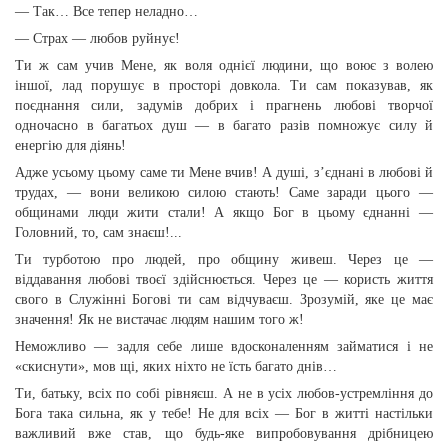
— Так… Все тепер неладно…
— Страх — любов руйнує!
Ти ж сам учив Мене, як воля однієї людини, що воює з волею
іншої, лад порушує в просторі довкола. Ти сам показував, як
поєднання сили, задумів добрих і прагнень любові творчої
одночасно в багатьох душ — в багато разів помножує силу й
енергію для діянь!
Адже усьому цьому саме ти Мене вчив! А душі, з’єднані в любові й
трудах, — вони великою силою стають! Саме заради цього —
общинами люди жити стали! А якщо Бог в цьому єднанні —
Головний, то, сам знаєш!...
Ти турботою про людей, про общину живеш. Через це —
віддавання любові твоєї здійснюється. Через це — користь життя
свого в Служінні Богові ти сам відчуваєш. Зрозумій, яке це має
значення! Як не вистачає людям нашим того ж!
Неможливо — задля себе лише вдосконаленням займатися і не
«скиснути», мов щі, яких ніхто не їсть багато днів…
Ти, батьку, всіх по собі рівняєш. А не в усіх любов-устремління до
Бога така сильна, як у тебе! Не для всіх — Бог в житті настільки
важливий вже став, що будь-яке випробовування дрібницею