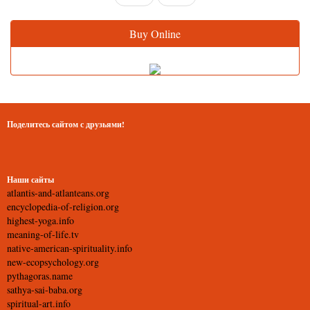
Buy Online
Поделитесь сайтом с друзьями!
Наши сайты
atlantis-and-atlanteans.org
encyclopedia-of-religion.org
highest-yoga.info
meaning-of-life.tv
native-american-spirituality.info
new-ecopsychology.org
pythagoras.name
sathya-sai-baba.org
spiritual-art.info