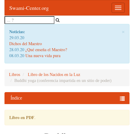
Swami-Center.org
Toggle
navigatio
×
Noticias:
29.03.20
Dichos del Maestro
28.03.20
¿Qué enseña el Maestro?
08.03.20
Una nueva vida pura
Libros
Libro de los Nacidos en la Luz
Buddhi yoga (conferencia impartida en un sitio de poder)
Índice
Libro en PDF
.