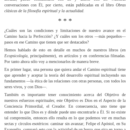
conversaciones con Él, por cierto, están publicadas en el libro
Obras
clásicas de la filosofía espiritual y la actualidad.
* * *
¿Cuáles son las condiciones y limitaciones de nuestro avance en el
Camino hacia la Perfección? ¿Y cuáles son los otros —más pequeños—
pasos en ese Camino que tienen que ser destacados?
Hemos hablado de esto en detalle en muchos de nuestros libros (en
Ecopsicología
, principalmente), en artículos y en conferencias filmadas.
Por tanto ahora sólo voy a mencionarlos de manera breve.
En primer lugar, una persona que quiera andar el Camino espiritual tiene
que aprender y aceptar la teoría del desarrollo espiritual incluyendo sus
fundamentos —la ética de las relaciones con otras personas, con todos los
seres vivos, y con Dios—.
También es importante tener conocimiento acerca del Objetivo de
nuestros esfuerzos espirituales; este Objetivo es Dios en el Aspecto de la
Conciencia Primordial, el Creador. En consecuencia, uno tiene que
entender lo que Dios es y dónde puede uno encontrarle a Él. Si no existe
tal comprensión, entonces ello resulta en lo que podemos ver en muchas
sectas y círculos esotéricos: caminar sin avanzar; Felipe el Apóstol, en Su
Evangelio, comparó esto con la actividad de un burro que gira en torno a