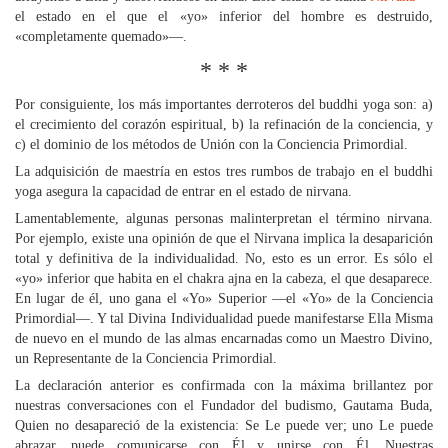
el estado en el que el «yo» inferior del hombre es destruido,
«completamente quemado»—.
* * *
Por consiguiente, los más importantes derroteros del buddhi yoga son: a)
el crecimiento del corazón espiritual, b) la refinación de la conciencia, y
c) el dominio de los métodos de Unión con la Conciencia Primordial.
La adquisición de maestría en estos tres rumbos de trabajo en el buddhi
yoga asegura la capacidad de entrar en el estado de nirvana.
Lamentablemente, algunas personas malinterpretan el término nirvana.
Por ejemplo, existe una opinión de que el Nirvana implica la desaparición
total y definitiva de la individualidad. No, esto es un error. Es sólo el
«yo» inferior que habita en el chakra ajna en la cabeza, el que desaparece.
En lugar de él, uno gana el «Yo» Superior —el «Yo» de la Conciencia
Primordial—. Y tal Divina Individualidad puede manifestarse Ella Misma
de nuevo en el mundo de las almas encarnadas como un Maestro Divino,
un Representante de la Conciencia Primordial.
La declaración anterior es confirmada con la máxima brillantez por
nuestras conversaciones con el Fundador del budismo, Gautama Buda,
Quien no desapareció de la existencia: Se Le puede ver; uno Le puede
abrazar, puede comunicarse con Él y unirse con Él. Nuestras