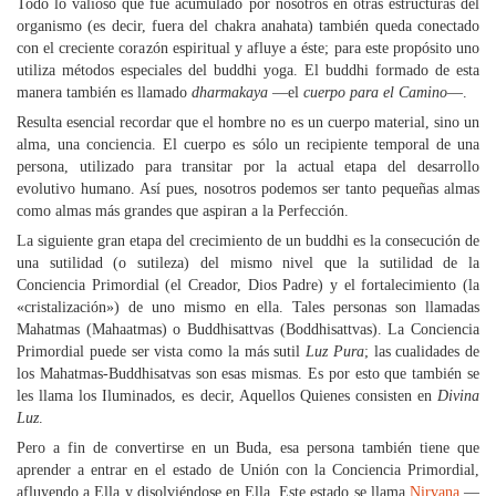
Todo lo valioso que fue acumulado por nosotros en otras estructuras del
organismo (es decir, fuera del chakra anahata) también queda conectado
con el creciente corazón espiritual y afluye a éste; para este propósito uno
utiliza métodos especiales del buddhi yoga. El buddhi formado de esta
manera también es llamado
dharmakaya
—el
cuerpo para el Camino
—.
Resulta esencial recordar que el hombre no es un cuerpo material, sino un
alma, una conciencia. El cuerpo es sólo un recipiente temporal de una
persona, utilizado para transitar por la actual etapa del desarrollo
evolutivo humano. Así pues, nosotros podemos ser tanto pequeñas almas
como almas más grandes que aspiran a la Perfección.
La siguiente gran etapa del crecimiento de un buddhi es la consecución de
una sutilidad (o sutileza) del mismo nivel que la sutilidad de la
Conciencia Primordial (el Creador, Dios Padre) y el fortalecimiento (la
«cristalización») de uno mismo en ella. Tales personas son llamadas
Mahatmas (Mahaatmas) o Buddhisattvas (Boddhisattvas). La Conciencia
Primordial puede ser vista como la más sutil
Luz Pura
; las cualidades de
los Mahatmas-Buddhisatvas son esas mismas. Es por esto que también se
les llama los Iluminados, es decir, Aquellos Quienes consisten en
Divina
Luz
.
Pero a fin de convertirse en un Buda, esa persona también tiene que
aprender a entrar en el estado de Unión con la Conciencia Primordial,
afluyendo a Ella y disolviéndose en Ella. Este estado se llama
Nirvana
—