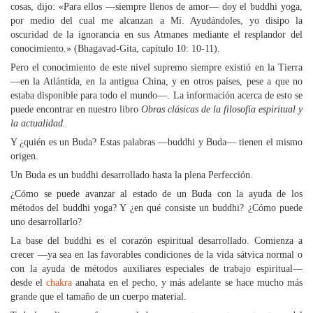
cosas, dijo: «Para ellos —siempre llenos de amor— doy el buddhi yoga,
por medio del cual me alcanzan a Mí. Ayudándoles, yo disipo la
oscuridad de la ignorancia en sus Atmanes mediante el resplandor del
conocimiento.» (Bhagavad-Gita, capítulo 10: 10-11).
Pero el conocimiento de este nivel supremo siempre existió en la Tierra
—en la Atlántida, en la antigua China, y en otros países, pese a que no
estaba disponible para todo el mundo—. La información acerca de esto se
puede encontrar en nuestro libro
Obras clásicas de la filosofía espiritual y
la actualidad.
Y ¿quién es un Buda? Estas palabras —buddhi y Buda— tienen el mismo
origen.
Un Buda es un buddhi desarrollado hasta la plena Perfección.
¿Cómo se puede avanzar al estado de un Buda con la ayuda de los
métodos del buddhi yoga? Y ¿en qué consiste un buddhi? ¿Cómo puede
uno desarrollarlo?
La base del buddhi es el corazón espiritual desarrollado. Comienza a
crecer —ya sea en las favorables condiciones de la vida sátvica normal o
con la ayuda de métodos auxiliares especiales de trabajo espiritual—
desde el
chakra
anahata en el pecho, y más adelante se hace mucho más
grande que el tamaño de un cuerpo material.