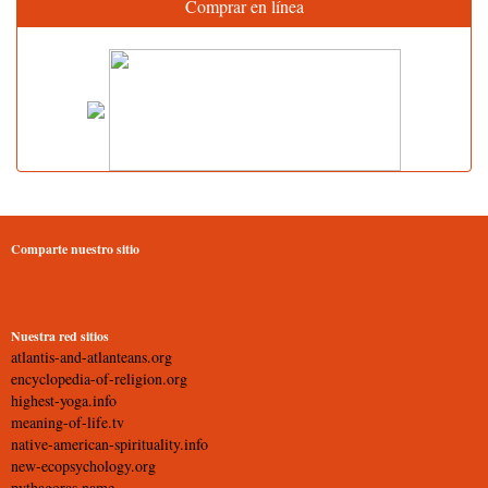
Comprar en línea
Comparte nuestro sitio
Nuestra red sitios
atlantis-and-atlanteans.org
encyclopedia-of-religion.org
highest-yoga.info
meaning-of-life.tv
native-american-spirituality.info
new-ecopsychology.org
pythagoras.name