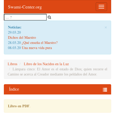
Swami-Center.org
Toggle
navigatio
×
Noticias:
29.03.20
Dichos del Maestro
28.03.20
¿Qué enseña el Maestro?
08.03.20
Una nueva vida pura
Libros
Libro de los Nacidos en la Luz
Lámpara cinco: El Amor es el estado de Dios; quien recorre el
Camino se acerca al Creador mediante los peldaños del Amor.
Índice
Libro en PDF
.