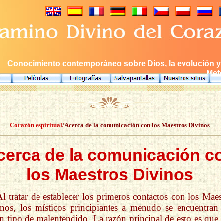
Conocimiento contemporáneo sobre Dios, la evolución y e
Meto
Corazón espiritual
/Acerca de la comunicación con los Maestros Divinos
cerca de la comunicación c
los Maestros Divinos
Al tratar de establecer los primeros contactos con los Maes
nos, los místicos principiantes a menudo se encuentran
n tipo de malentendido. La razón principal de esto es que 