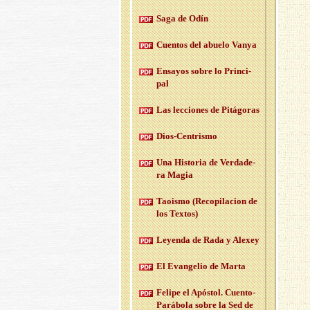
Saga de Odín
Cuen­tos del abue­lo Vanya
En­sa­yos sobre lo Prin­ci­
pal
Las lec­cio­nes de Pi­tá­go­ras
Dios-Cen­tris­mo
Una His­to­ria de Ver­da­de­
ra Magia
Taois­mo (Re­co­pi­la­cion de
los Tex­tos)
Le­yen­da de Rada y Ale­xey
El Evan­ge­lio de Marta
Fe­li­pe el Após­tol. Cuen­to-
Pa­rá­bo­la sobre la Sed de