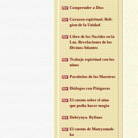
Com­pren­der a Dios
Co­ra­zon es­pi­ri­tual: Re­li­
gion de la Uni­dad
Libro de los Na­ci­dos en la
Luz. Re­ve­la­cio­nes de los
Di­vi­nos Atlan­tes
Tra­ba­jo es­pi­ri­tual con los
ninos
Pa­ra­bo­las de los Maes­tros
Diá­lo­gos con Pi­tá­go­ras
El cuen­to sobre el nino
que podia hacer magia
Do­bryn­ya. By­li­nas
El cuen­to de Ma­tr­yo­nush­
ka