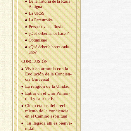
De la his­to­ria de la Rusia
An­ti­gua
La URSS
La Pe­res­troi­ka
Pers­pec­ti­va de Rusia
¿Qué de­be­ría­mos hacer?
Op­ti­mis­mo
¿Qué de­be­ría hacer cada
uno?
CON­CLU­SIÓN
Vivir en ar­mo­nía con la
Evo­lu­ción de la Con­cien­
cia Uni­ver­sal
La re­li­gión de la Uni­dad
En­trar en el Uno Pri­mor­
dial y salir de Él
Cinco eta­pas del cre­ci­
mien­to de la con­cien­cia
en el Ca­mino es­pi­ri­tual
¡Tu lle­ga­da allí es bien­ve­
ni­da!