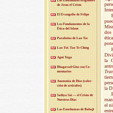
Las En­se­nan­zas ori­gi­na­les
per
de Jesus el Cris­to
Inte
El Evan­ge­lio de Fe­li­pe
pue
Los Fun­da­men­tos de la
Mism
Ética del Islam
dos 
étic
Pa­ra­bo­las de Lao Tse
pone
Lao Tsé. Tao Te Ching
Divi
Agni Yoga
la 
ant
Bha­ga­vad-Gi­ta con Co­
Tran
men­ta­rios
tier
Anato­mía de Dios (co­lec­
pers
ción de ar­tícu­los)
la D
Sath­ya Sai — el Cris­to de
mane
Nues­tros Días
el n
Las En­se­ñan­zas de Ba­ba­ji
ent