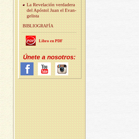
La Re­ve­la­ción ver­da­de­ra
del Após­tol Juan el Evan­
ge­lis­ta
BI­BLIO­GRA­FÍA
Libro en PDF
Únete a no­so­tros: