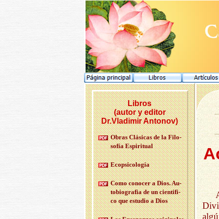
Libros
(autor y editor
Dr.Vladimir Antonov)
Obras Clá­si­cas de la Fi­lo­
so­fía Es­pi­ri­tual
A
Eco­psi­co­lo­gía
Como co­no­cer a Dios. Au­
to­bio­gra­fia de un cien­ti­fi­
co que es­tu­dio a Dios
Divi
algú