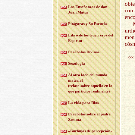
obte
Las En­se­ñan­zas de don
con
Juan Matus
enco
Pi­tá­go­ras y Su Es­cue­la
urdi
Libro de los Gue­rre­ros del
men
Es­pi­ri­tu
cósm
Pa­rá­bo­las Di­vi­nas
<<<
Se­xo­lo­gia
Al otro lado del mundo
ma­te­rial
(re­la­to sobre aque­llo en lo
que par­ti­ci­pe real­men­te)
La vida para Dios
Pa­ra­bo­las sobre el padre
Zo­si­ma
«Bur­bu­jas de per­cep­ción»