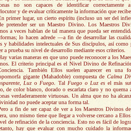
sonas no son capaces de identificar correctamente 
rlocutor y de evaluar críticamente la información que recibe
En primer lugar, un cierto espíritu (incluso un ser del infi
de pretender ser un Maestro Divino. Los Maestros Div
os a veces hablan de tal manera que pueda ser entendid
formas; lo hacen adrede —a fin de desarrollar las cualid
as y habilidades intelectuales de Sus discípulos, así como 
r a prueba su nivel de desarrollo mediante esos criterios.
Hay varias maneras en que uno puede reconocer a los Maes
nos. El criterio principal es el Nivel Divino de Refinació
Conciencia. También Ellos suelen aparecer en una f
ropomorfa gigante (Mahadoble) compuesta de
Calma Di
sparente
,
Luz
o
Fuego.
Tal
Fuego o Luz es
el más sut
no, de color blanco, dorado o escarlata claro y no quema a
onas verdaderamente virtuosas. Un alma que no ha alcan
ivinidad no puede aceptar una forma tal.
Pero a fin de ser capaz de ver a los Maestros Divinos de
ra, uno mismo tiene que llegar a volverse cercano a Ellos
ivel de refinación de la conciencia. Esto no es fácil de logr
retanto, hay que evaluar con mucho cuidado la informa