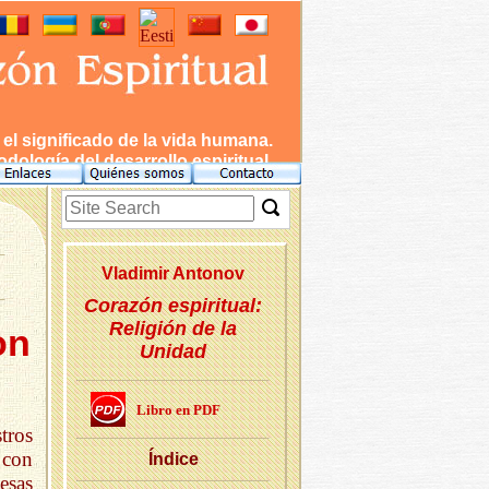
l significado de la vida humana.
dología del desarrollo espiritual.
Vla­di­mir An­to­nov
Corazón espiritual:
Religión de la
on
Unidad
Libro en PDF
tros
 con
Ín­di­ce
esas