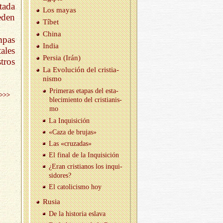
tada
Los mayas
eden
Tíbet
China
mpas
India
ales
Per­sia (Irán)
tros
La Evo­lu­ción del cris­tia­
nis­mo
Pri­me­ras eta­pas del es­ta­
>>>
ble­ci­mien­to del cris­tia­nis­
mo
La In­qui­si­ción
«Caza de bru­jas»
Las «cru­za­das»
El final de la In­qui­si­ción
¿Eran cris­tia­nos los in­qui­
si­do­res?
El ca­to­li­cis­mo hoy
Rusia
De la his­to­ria es­la­va