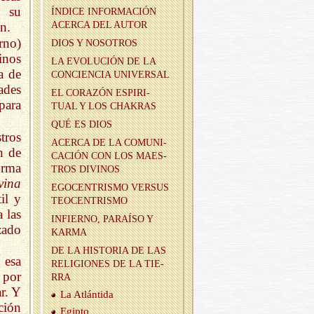
a su
ÍN­DI­CE IN­FOR­MA­CIÓN
n.
ACER­CA DEL AUTOR
erno)
DIOS Y NO­SO­TROS
inos
LA EVO­LU­CIÓN DE LA
a de
CON­CIEN­CIA UNI­VER­SAL
ades
EL CO­RA­ZÓN ES­PI­RI­
para
TUAL Y LOS CHA­KRAS
QUÉ ES DIOS
tros
ACER­CA DE LA CO­MU­NI­
n de
CA­CIÓN CON LOS MAES­
orma
TROS DI­VI­NOS
vina
EGO­CEN­TRIS­MO VER­SUS
il y
TEO­CEN­TRIS­MO
 las
IN­FIERNO, PA­RAÍ­SO Y
zado
KARMA
DE LA HIS­TO­RIA DE LAS
 esa
RE­LI­GIO­NES DE LA TIE­
 por
RRA
ar. Y
La Atlán­ti­da
ción
Egip­to