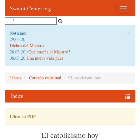
Swami-Center.org
Toggle
navigatio
×
Noticias:
29.03.20
Dichos del Maestro
28.03.20
¿Qué enseña el Maestro?
08.03.20
Una nueva vida pura
Libros
Corazón espiritual
El catolicismo hoy
Índice
Libro en PDF
.
El catolicismo hoy