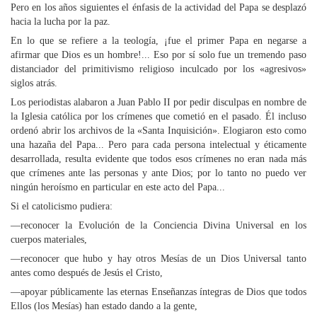
Pero en los años siguientes el énfasis de la actividad del Papa se desplazó
hacia la lucha por la paz.
En lo que se refiere a la teología, ¡fue el primer Papa en negarse a
afirmar que Dios es un hombre!... Eso por sí solo fue un tremendo paso
distanciador del primitivismo religioso inculcado por los «agresivos»
siglos atrás.
Los periodistas alabaron a Juan Pablo II por pedir disculpas en nombre de
la Iglesia católica por los crímenes que cometió en el pasado. Él incluso
ordenó abrir los archivos de la «Santa Inquisición». Elogiaron esto como
una hazaña del Papa... Pero para cada persona intelectual y éticamente
desarrollada, resulta evidente que todos esos crímenes no eran nada más
que crímenes ante las personas y ante Dios; por lo tanto no puedo ver
ningún heroísmo en particular en este acto del Papa...
Si el catolicismo pudiera:
—reconocer la Evolución de la Conciencia Divina Universal en los
cuerpos materiales,
—reconocer que hubo y hay otros Mesías de un Dios Universal tanto
antes como después de Jesús el Cristo,
—apoyar públicamente las eternas Enseñanzas íntegras de Dios que todos
Ellos (los Mesías) han estado dando a la gente,