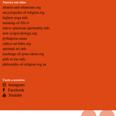
Nuestra red sitios
atlantis-and-atlanteans.org
encyclopedia-of-religion.org
highest-yoga.info
meaning-of-life.tv
native-american-spirituality.info
new-ecopsychology.org
pythagoras.name
sathya-sai-baba.org
spiritual-art.info
teachings-of-jesus-christ.org
path-to-tao.info
philosophy-of-religion.org.ua
Únete a nosotros
Instagram
Facebook
Youtube